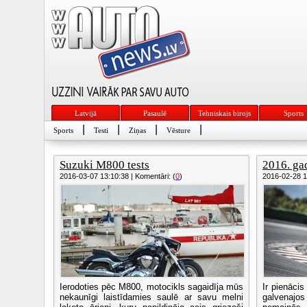
Latvijā
Pasaulē
Tehniskais birojs
Sports
|
|
|
|
Sports
Testi
Ziņas
Vēsture
Suzuki M800 tests
2016. ga
2016-03-07 13:10:38 | Komentāri: (
0
)
2016-02-28 10
Ierodoties pēc M800, motocikls sagaidīja mūs
Ir pienāci
nekaunīgi laistīdamies saulē ar savu melni
galvenaj