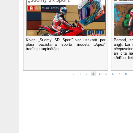
Ķiveri „Suomy SR Sport” var uzskatīt par
Parasti, iz
plaši pazīstamā sporta modeļa „Apex”
angļi. Lai
tradīciju turpinātāju.
pēcpusdien
arī cita n
kārtību, liek
«
1
2
3
4
5
6
7
8
.