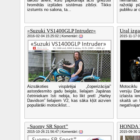
lakoto ārieni, kuru papildināja acis griezoši
nemainās
hromētās izplūdes sistēmas zibšņi. Tikko
ražotāji p
izstumts no salona, ta...
publiku ar 
«Suzuki VS1400GLP Intruder»
Ural izga
2016-02-04 15:25:02 | Komentāri: (
0
)
2015-11-17 07
Aizsākoties vispārējai „čoperizācijai”
Motociklu 
astoņdesmito gadu beigās, lielajam Japānas
versiju Da
četriniekam īsti nebija, ko likt pretī „Harley
izlaista ie
Davidson” lielajiem V2, kas sāka kļūt aizvien
skaitā un 
populārāki motociklist...
negatīvajam
„Suomy SR Sport”
HONDA V
2015-10-26 21:56:47 | Komentāri: (
0
)
2015-09-30 14