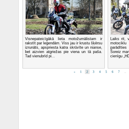
Visnepateicīgākā lieta motožurnālistam ir
Laiks rit,
rakstīt par leģendām. Viss jau ir krustu šķērsu
motocikl
izrunāts, apspriesta katra skrūvīte un nianse,
parādīties
bet aizvien atgriežas pie viena un tā paša.
Šoreiz man
Tad vienubrīd pi...
cienīgu „HD
«
1
2
3
4
5
6
7
..