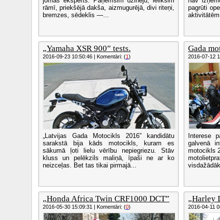
jomas eksperts. Paņemsim dzinēju, ieliksim
nav izņēmu
rāmī, priekšējā dakša, aizmugurējā, divi riteņi,
pagrūti op
bremzes, sēdeklis —...
aktivitātēm 
„Yamaha XSR 900” tests.
Gada mot
2016-09-23 10:50:46 | Komentāri: (
1
)
2016-07-12 11
„Latvijas Gada Motocikls 2016” kandidātu
Interese 
sarakstā bija kāds motocikls, kuram es
galvenā i
sākumā ļoti lielu vērību nepiegriezu. Stāv
motocikls 
kluss un pelēkzils maliņā, īpaši ne ar ko
motoliet
neizceļas. Bet tas tikai pirmajā...
visdažādākā
„Honda Africa Twin CRF1000 DCT”
„Harley 
2016-05-30 15:09:31 | Komentāri: (
0
)
2016-04-11 08