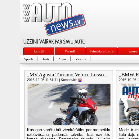
Latvijā
Pasaulē
Tehniskais birojs
Sports
|
|
|
|
Sports
Testi
Ziņas
Vēsture
„MV Agusta Turismo Veloce Lusso...
„BMW Rn
2016-12-05 11:31:41 | Komentāri: (
0
)
2016-10-26 13
Kas gan varētu būt vienkāršāks par motocikla
Mode ir m
uzbūvēšanu, padomās cilvēks, kas nav šīs
lielu daļu