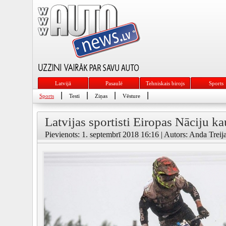
Latvijā
Pasaulē
Tehniskais birojs
Sports
|
|
|
|
Sports
Testi
Ziņas
Vēsture
Latvijas sportisti Eiropas Nāciju k
Pievienots: 1. septembrī 2018 16:16 | Autors: Anda Treija