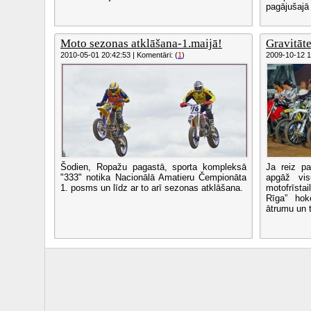
pagājušajā 
Moto sezonas atklāšana-1.maijā!
Gravitāte
2010-05-01 20:42:53 | Komentāri: (
1
)
2009-10-12 16
Šodien, Ropažu pagastā, sporta kompleksā
Ja reiz pa
"333" notika Nacionālā Amatieru Čempionāta
apgāž vis
1. posms un līdz ar to arī sezonas atklāšana.
motofrīst
Rīga” ho
ātrumu un t