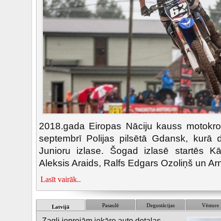
2018.gada Eiropas Nāciju kauss motokros
septembrī Polijas pilsētā Gdansk, kurā d
Junioru izlase. Šogad izlasē startēs Kār
Aleksis Araids, Ralfs Edgars Ozoliņš un Ar
Lasīt vairāk..
Pasaulē
Degustācijas
Vēsture
Latvijā
Zagļi joprojām iekāro auto detaļas