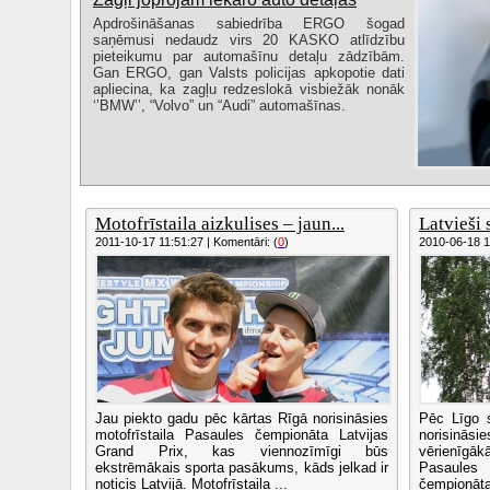
Apdrošināšanas sabiedrība ERGO šogad
saņēmusi nedaudz virs 20 KASKO atlīdzību
pieteikumu par automašīnu detaļu zādzībām.
Gan ERGO, gan Valsts policijas apkopotie dati
apliecina, ka zagļu redzeslokā visbiežāk nonāk
‘’BMW’’, “Volvo” un “Audi” automašīnas.
Motofrīstaila aizkulises – jaun...
Latvieši 
2011-10-17 11:51:27 | Komentāri: (
0
)
2010-06-18 14
Jau piekto gadu pēc kārtas Rīgā norisināsies
Pēc Līgo s
motofrīstaila Pasaules čempionāta Latvijas
norisinā
Grand Prix, kas viennozīmīgi būs
vērienīgā
ekstrēmākais sporta pasākums, kāds jelkad ir
Pasaule
noticis Latvijā. Motofrīstaila ...
čempionā