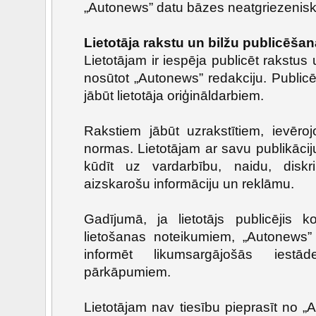
„Autonews” datu bāzes neatgriezenisk
Lietotāja rakstu un bilžu publicēšan
Lietotājam ir iespēja publicēt rakstus 
nosūtot „Autonews” redakciju. Public
jābūt lietotāja oriģināldarbiem.
Rakstiem jābūt uzrakstītiem, ievēroj
normas. Lietotājam ar savu publikāciju 
kūdīt uz vardarbību, naidu, diskrim
aizskarošu informāciju un reklāmu.
Gadījumā, ja lietotājs publicējis k
lietošanas noteikumiem, „Autonews” 
informēt likumsargājošās iest
pārkāpumiem.
Lietotājam nav tiesību pieprasīt no „