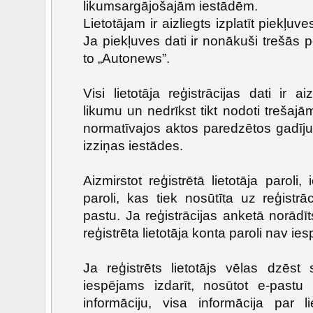
likumsargājošajām iestādēm.
Lietotājam ir aizliegts izplatīt piekļ
Ja piekļuves dati ir nonākuši trešās 
to „Autonews”.
Visi lietotāja reģistrācijas dati ir 
likumu un nedrīkst tikt nodoti treša
normatīvajos aktos paredzētos gadīj
izziņas iestādes.
Aizmirstot reģistrētā lietotāja paroli
paroli, kas tiek nosūtīta uz reģistrā
pastu. Ja reģistrācijas anketā norādī
reģistrēta lietotāja konta paroli nav ie
Ja reģistrēts lietotājs vēlas dzēst 
iespējams izdarīt, nosūtot e-pastu
informāciju, visa informācija par l