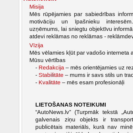
Misija
Mēs rūpējamies par sabiedrības infor
motivāciju un īpašnieku interes
uzņēmums, lai sniegtu objektīvu informā
atdevi reklāmas no reklāmas - reklāmde
Vīzija
Mēs vēlamies kļūt par vadošo interneta a
Mūsu vērtības
-
Redakcija
– mēs orientējamies uz rez
-
Stabilitāte
– mums ir savs stils un trad
-
Kvalitāte
– mēs esam profesionāļi
LIETOŠANAS NOTEIKUMI
“AutoNews.lv” (Turpmāk tekstā „Auto
galvenais ziņu objekts ir transpor
publicētais materiāls, kurā nav min