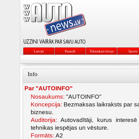
Latvijā
Pasaulē
Tehniskais birojs
Sports
Info
Par "AUTOINFO"
Nosaukums:
"AUTOINFO"
Koncepcija:
Bezmaksas laikraksts par sa
biznesu.
Auditorija:
Autovadītāji, kurus interes
tehnikas iespējas un vēsture.
Formāts:
A2