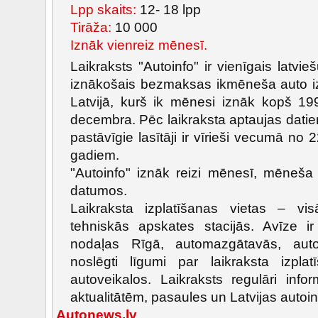
Lpp skaits:
12- 18 lpp
Tirāža:
10 000
Iznāk vienreiz mēnesī.
Laikraksts "Autoinfo" ir vienīgais latvie
iznākošais bezmaksas ikmēneša auto 
Latvijā, kurš ik mēnesi iznāk kopš 19
decembra. Pēc laikraksta aptaujas dati
pastāvīgie lasītāji ir vīrieši vecumā no 
gadiem.
"Autoinfo" iznāk reizi mēnesī, mēneša
datumos.
Laikraksta izplatīšanas vietas – 
tehniskās apskates stacijās. Avīze ir
nodaļas Rīgā, automazgātavās, auto
noslēgti līgumi par laikraksta izplat
autoveikalos. Laikraksts regulāri inf
aktualitātēm, pasaules un Latvijas autoin
Autonews.lv