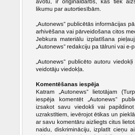
avotu, ir oriģināldarbs, kas tiek a
likumu par autortiesībām.
„Autonews” publicētās informācijas p
arhivēšana vai pārveidošana citos medij
Jebkura materiālu izplatīšana pieļau
„Autonews” redakciju pa tālruni vai e-p
„Autonews” publicēto autoru viedokļi 
veidotāju viedokļa.
Komentēšanas iespēja
Katram „Autonews” lietotājam (Turpm
iespēja komentēt „Autonews” publi
izsakot savu viedokli vai papildino
uzrakstītiem, ievērojot ētikas un piek
ar savu komentāru aizliegts citus lieto
naidu, diskrimināciju, izplatīt cieņu 