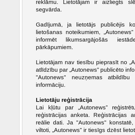
reklāmu. Lietotājam ir aizliegts slē
segvārda.
Gadījumā, ja lietotājs publicējis k
lietošanas noteikumiem, „Autonews” 
informēt likumsargājošās iest
pārkāpumiem.
Lietotājam nav tiesību pieprasīt no „
atlīdzību par „Autonews” publicēto info
"Autonews" neuzņemas atbildību p
informāciju.
Lietotāju reģistrācija
Lai kļūtu par „Autonews” reģistrētu 
reģistrācijas anketa. Reģistrācijas a
reālie dati. Ja "Autonews" konstatē, 
viltoti, „Autonews” ir tiesīgs dzēst liet