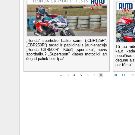
„Honda” sportisko baiku saimi („CBR125R”,
„CBR250R”) tagad ir papildinājis jaunienācējs
Tā jau mū
„Honda CBR500R”. Kādēļ „sportisko”, nevis
kaut kāda
sportbaiku? „Supersport” klases motocikli arī
populāras 
šogad paliek bez īpaš...
degunu aiz
par tēmu”. 
«
3
4
5
6
7
8
9
10
11
12