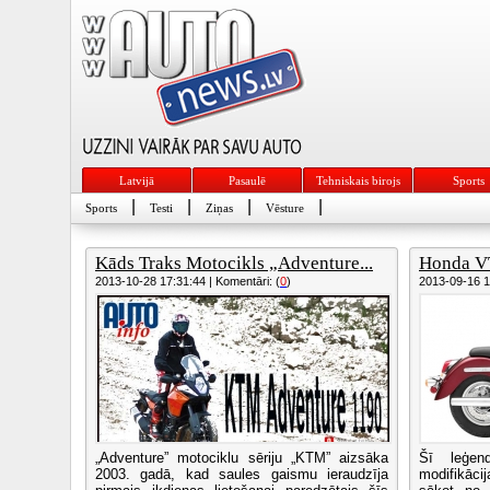
Latvijā
Pasaulē
Tehniskais birojs
Sports
|
|
|
|
Sports
Testi
Ziņas
Vēsture
Kāds Traks Motocikls „Adventure...
Honda V
2013-10-28 17:31:44 | Komentāri: (
0
)
2013-09-16 17
„Adventure” motociklu sēriju „KTM” aizsāka
Šī leģen
2003. gadā, kad saules gaismu ieraudzīja
modifikāci