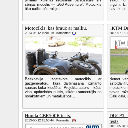
pirmais ikdienas lietošanai paredzētais šīs
sākot no
sērijas modelis — „950 Adventure”. Motocikls
tirgum. Ei
tika radīts pēc rallijre...
nav tik ļoti 
Motocikls, kas brauc ar malku.
„KTM Duk
2013-08-12 10:01:19 | Komentāri: (
1
)
2013-07-15 13
Baltkrievijā izgatavots motocikls ar
Ņemot vēr
gāzģeneratoru, kura darbināšanai izmanto
astotdaļ
sausus koka klucīšus. Projekta autors – kāds
motociklu 
visai apdāvināts puisis, iekārtu samontējis no
savas ražo
norakstītiem un metāllūžņos...
Galu galā, j
Honda CBR500R tests.
DUCATI 
2013-06-12 15:50:44 | Komentāri: (
0
)
tests
2013-05-31 14