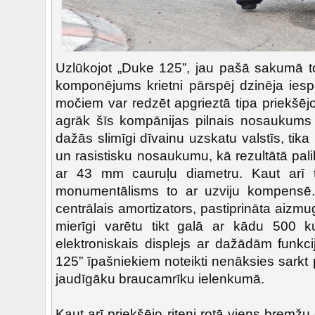
Uzlūkojot „Duke 125”, jau pašā sakumā to
komponējums krietni pārspēj dzinēja ies
močiem var redzēt apgrieztā tipa priekšēj
agrāk šīs kompānijas pilnais nosaukums 
dažās slimīgi dīvainu uzskatu valstīs, tika
un rasistisku nosaukumu, kā rezultātā pal
ar 43 mm cauruļu diametru. Kaut arī 
monumentālisms to ar uzviju kompensē.
centrālais amortizators, pastiprināta aizm
mierīgi varētu tikt galā ar kādu 500 ku
elektroniskais displejs ar dažādām funkc
125” īpašniekiem noteikti nenāksies sarkt 
jaudīgāku braucamrīku ielenkumā.
Kaut arī priekšējo riteni rotā viens bremžu d