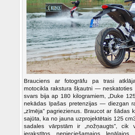
Brauciens ar fotogrāfu pa trasi atklāj
motocikla rakstura šķautni — neskatoties
svars bija ap 180 kilogramiem, „Duke 125
nekādas īpašas pretenzijas — diezgan rai
„zīmēja” pagriezienus. Braucot ar šādas 
sajūta, ka no jauna uzprojektētais 125 cm
sadales vārpstām ir „nožņaugts”, cik v
ierakstītos nepieciešamajos legālajo