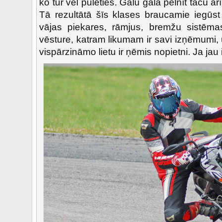
ko tur vēl pūlēties. Galu galā pelnīt taču ar
Tā rezultātā šīs klases braucamie iegūs
vājas piekares, rāmjus, bremžu sistēma
vēsture, katram likumam ir savi izņēmumi
vispārzināmo lietu ir ņēmis nopietni. Ja jau i