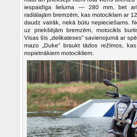
iespaidīga lieluma — 280 mm, bet arī
radiālajām bremzēm, kas motociklam ar 124
daudz vairāk, nekā būtu nepieciešams. N
uz priekšējām bremzēm, motocikls burtis
Visas šīs „delikateses” savienojumā ar spēc
mazo „Duke” braukt tādos režīmos, kas 
nopietnākiem motocikliem.