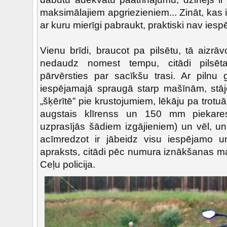
maksimālajiem apgriezieniem... Zināt, kas 
ar kuru mierīgi pabraukt, praktiski nav iesp
Vienu brīdi, braucot pa pilsētu, tā aizr
nedaudz nomest tempu, citādi pilsē
pārvērsties par sacīkšu trasi. Ar pilnu g
iespējamajā spraugā starp mašīnām, stā
„šķērītē” pie krustojumiem, lēkāju pa trotu
augstais klīrenss un 150 mm piekares
uzprasījās šādiem izgājieniem) un vēl, un 
acīmredzot ir jābeidz visu iespējamo u
apraksts, citādi pēc numura iznākšanas ma
Ceļu policija.