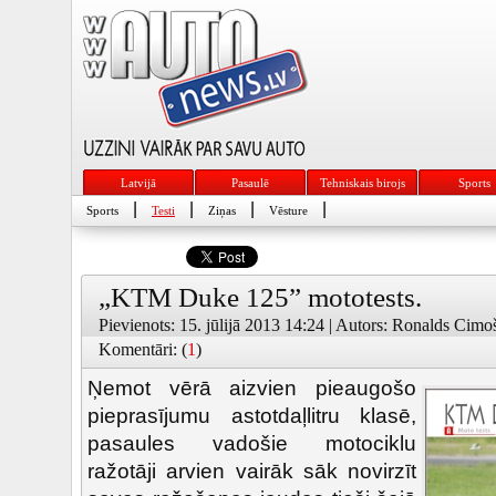
Latvijā
Pasaulē
Tehniskais birojs
Sports
|
|
|
|
Sports
Testi
Ziņas
Vēsture
„KTM Duke 125” mototests.
Pievienots: 15. jūlijā 2013 14:24 | Autors: Ronalds Cimoš
Komentāri: (
1
)
Ņemot vērā aizvien pieaugošo
pieprasījumu astotdaļlitru klasē,
pasaules vadošie motociklu
ražotāji arvien vairāk sāk novirzīt