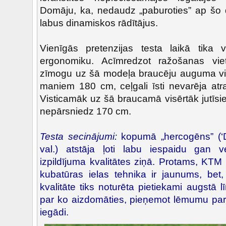
Domāju, ka, nedaudz „paburoties” ap šo dz
labus dinamiskos rādītājus.
Vienīgās pretenzijas testa laikā tika
ergonomiku. Acīmredzot ražošanas viet
zīmogu uz šā modeļa braucēju auguma vi
maniem 180 cm, ceļgali īsti nevarēja atra
Visticamāk uz šā braucamā visērtāk jutīsi
nepārsniedz 170 cm.
Testa secinājumi:
kopumā „hercogēns” (‘
val.) atstāja ļoti labu iespaidu gan v
izpildījuma kvalitātes ziņā. Protams, KTM
kubatūras ielas tehnika ir jaunums, bet
kvalitāte tiks noturēta pietiekami augstā l
par ko aizdomāties, pieņemot lēmumu par
iegādi.