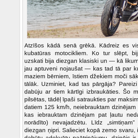
Atzīšos kādā senā grēkā. Kādreiz es visa
kubatūras motocikliem. Ko tur slēpt, b
uzskati bija diezgan klasiski un — kā likum
jau aptuveni nojaušat — kas tad tā par k
maziem bērniem, īstiem džekiem moči sā
tālāk. Uzminiet, kad tas pārgāja? Pareiz
dabūju ar tiem kārtīgi izbraukāties. Šo mo
pilsētas, tādēļ īpaši satraukties par maksi
datiem 125 km/h, neiebrauktam dzinēja
kas iebrauktam dzinējam pat ļautu neda
norādīto) nevajadzētu. Līdz „simtiņam”
diezgan ņipri. Salieciet kopā zemo svaru, iz
dabūtu adekvātu paātrinājumu, dzinējs ir 