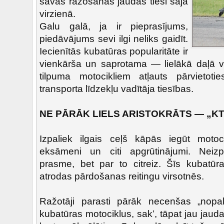
savas ražošanas jaudas tieši šajā
virzienā.
Galu galā, ja ir pieprasījums,
piedāvājums sevi ilgi neliks gaidīt.
Iecienītās kubatūras popularitāte ir
vienkārša un saprotama — lielākā daļā 
tilpuma motocikliem atļauts pārvietoti
transporta līdzekļu vadītāja tiesības.
NE PĀRĀK LIELS ARISTOKRĀTS — „KT
Izpaliek ilgais ceļš kāpās iegūt motoci
eksāmeni un citi apgrūtinājumi. Neizp
prasme, bet par to citreiz. Šīs kubatūra
atrodas pārdošanas reitingu virsotnēs.
Ražotāji parasti pārāk necenšas „nop
kubatūras motociklus, sak’, tāpat jau jau