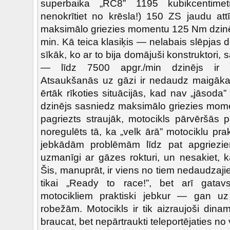
superbaika „RC8” 1195 kubikcentimetr
nenokrītiet no krēsla!) 150 ZS jaudu att
maksimālo griezies momentu 125 Nm dzinējs
min. Kā teica klasiķis — nelabais slēpjas d
sīkāk, ko ar to bija domājuši konstruktori,
— līdz 7500 apgr./min dzinējs ir sa
Atsaukšanās uz gāzi ir nedaudz maigāka,
ērtāk rīkoties situācijās, kad nav „jāsoda” 
dzinējs sasniedz maksimālo griezies mome
pagriezts straujāk, motocikls pārvēršās pa
noregulēts tā, ka „velk ārā” motociklu pra
jebkādām problēmām līdz pat apgriezien
uzmanīgi ar gāzes rokturi, un nesakiet, k
Šis, manuprāt, ir viens no tiem nedaudzaji
tikai „Ready to race!”, bet arī gatav
motocikliem praktiski jebkur — gan uz
robežām. Motocikls ir tik aizraujoši dina
braucat, bet nepārtraukti teleportējaties no