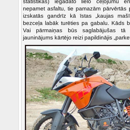
statistikas) iegādāto lielo ceļojumu 
nepamet asfaltu, tie pamazām pārvērtās 
izskatās gandrīz kā īstas „kaujas mašī
bezceļa labāk turēties pa gabalu. Kāds b
Vai pārmaiņas būs saglabājušas tā 
jauninājums kārtējo reizi papildinājis „park