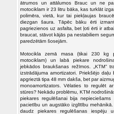
ātrumos un attālumos Brauc un ne p
motociklam ir 23 litru bāka, kas turklāt izga
polimēra, vietā, kur tai piekļaujas brauc
diezgan šaura. Tāpēc bāku ērti izmanto
pagriezienos uz asfalta, bet ļoti ērti ir atba
braucat, stāvot kājās pa nestabiliem segu
paredzētām šosejām.
Motocikla zemā masa (tikai 230 kg p
motociklam) un labā piekare nodrošina 
jebkādos braukšanas režīmos. „KTM” trad
izstrādājuma amortizatori. Priekšējo daļu 
apgrieztā tipa 48 mm dakša, bet par aizmug
monoamortizators. Vēlaties to regulēt a
stūres? Nekādu problēmu, KTM nodrošinās a
piekares regulēšanai bija nepieciešams 
pacietību un augstāko izglītību mehānikā.
daudz piekares regulēšanas iespēju u