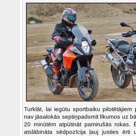
Turklāt, lai iegūtu sportbaiku pilotētājiem
nav jāsalokās septiņpadsmit līkumos uz bā
20 minūtēm atpūtināt pamirušās rokas. Ē
atslābināta sēdpozīcija ļauj justies ērti