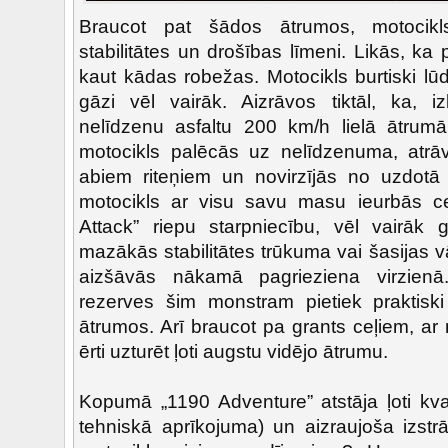
Braucot pat šādos ātrumos, motocikls
stabilitātes un drošības līmeni. Likās, ka 
kaut kādas robežas. Motocikls burtiski lūd
gāzi vēl vairāk. Aizrāvos tiktāl, ka, i
nelīdzenu asfaltu 200 km/h lielā ātrumā
motocikls palēcās uz nelīdzenuma, atr
abiem riteņiem un novirzījās no uzdotā
motocikls ar visu savu masu ieurbās ceļ
Attack” riepu starpniecību, vēl vairāk
mazākās stabilitātes trūkuma vai šasijas
aizšāvās nākamā pagrieziena virzien
rezerves šim monstram pietiek praktisk
ātrumos. Arī braucot pa grants ceļiem, ar
ērti uzturēt ļoti augstu vidējo ātrumu.
Kopumā „1190 Adventure” atstāja ļoti kval
tehniskā aprīkojuma) un aizraujoša izstr