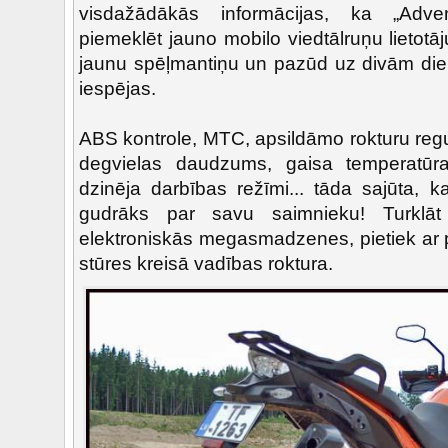
visdažādākās informācijas, ka „Adve
piemeklēt jauno mobilo viedtālruņu lietotāj
jaunu spēļmantiņu un pazūd uz divām dienā
iespējas.
ABS kontrole, MTC, apsildāmo rokturu regu
degvielas daudzums, gaisa temperatūra
dzinēja darbības režīmi... tāda sajūta, k
gudrāks par savu saimnieku! Turklāt
elektroniskās megasmadzenes, pietiek ar 
stūres kreisā vadības roktura.