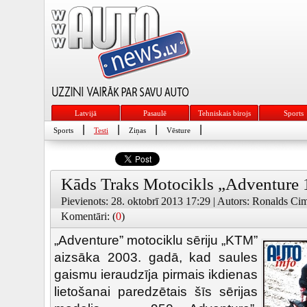
Latvijā
Pasaulē
Tehniskais birojs
Sports
|
|
|
|
Sports
Testi
Ziņas
Vēsture
Kāds Traks Motocikls „Adventure 
Pievienots: 28. oktobrī 2013 17:29 | Autors: Ronalds Cim
Komentāri: (
0
)
„Adventure” motociklu sēriju „KTM”
aizsāka 2003. gadā, kad saules
gaismu ieraudzīja pirmais ikdienas
lietošanai paredzētais šīs sērijas