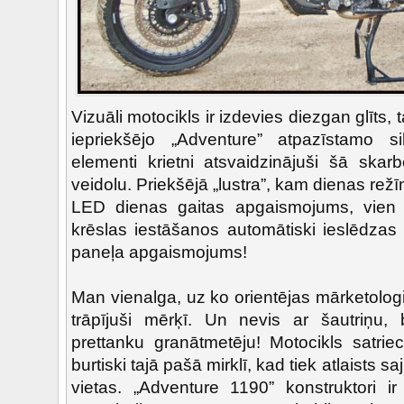
Vizuāli motocikls ir izdevies diezgan glīts, 
iepriekšējo „Adventure” atpazīstamo si
elementi krietni atsvaidzinājuši šā skar
veidolu. Priekšējā „lustra”, kam dienas rež
LED dienas gaitas apgaismojums, vien i
krēslas iestāšanos automātiski ieslēdza
paneļa apgaismojums!
Man vienalga, uz ko orientējas mārketologi, 
trāpījuši mērķī. Un nevis ar šautriņu,
prettanku granātmetēju! Motocikls satr
burtiski tajā pašā mirklī, kad tiek atlaists s
vietas. „Adventure 1190” konstruktori ir