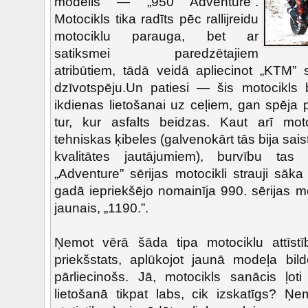
modelis — „950 Adventure”.
Motocikls tika radīts pēc rallijreidu
motociklu parauga, bet ar
satiksmei paredzētajiem
atribūtiem, tādā veidā apliecinot „KTM” 
dzīvotspēju.Un patiesi — šis motocikls 
ikdienas lietošanai uz ceļiem, gan spēja 
tur, kur asfalts beidzas. Kaut arī mot
tehniskas ķibeles (galvenokārt tās bija sai
kvalitātes jautājumiem), burvību tas
„Adventure” sērijas motocikli strauji sāka 
gadā iepriekšējo nomainīja 990. sērijas 
jaunais, „1190.”.
Ņemot vērā šāda tipa motociklu attīstī
priekšstats, aplūkojot jaunā modeļa bilde
pārliecinošs. Jā, motocikls sanācis ļoti
lietošanā tikpat labs, cik izskatīgs? 