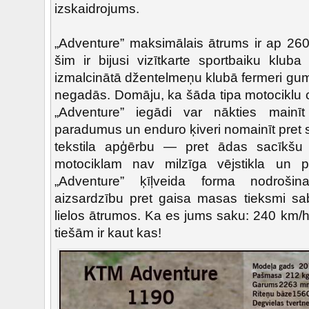
izskaidrojums.
„Adventure” maksimālais ātrums ir ap 260
šim ir bijusi vizītkarte sportbaiku kluba
izmalcinātā džentelmeņu klubā fermeri gumi
negadās. Domāju, ka šāda tipa motociklu c
„Adventure” iegādi var nākties mainī
paradumus un enduro ķiveri nomainīt pret sa
tekstila apģērbu — pret ādas sacīkšu
motociklam nav milzīga vējstikla un pā
„Adventure” ķīļveida forma nodrošin
aizsardzību pret gaisa masas tieksmi sa
lielos ātrumos. Ka es jums saku: 240 km/
tiešām ir kaut kas!