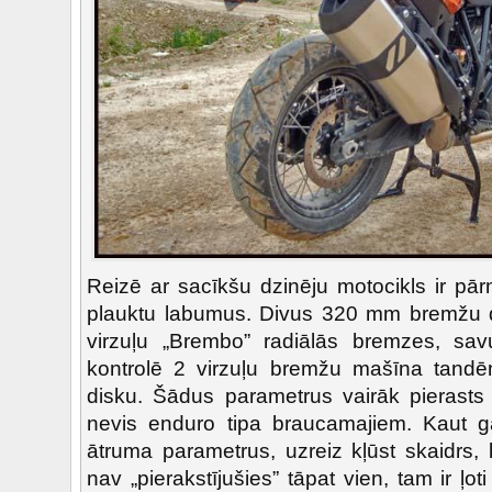
Reizē ar sacīkšu dzinēju motocikls ir pār
plauktu labumus. Divus 320 mm bremžu d
virzuļu „Brembo” radiālās bremzes, savu
kontrolē 2 virzuļu bremžu mašīna tan
disku. Šādus parametrus vairāk pierasts 
nevis enduro tipa braucamajiem. Kaut g
ātruma parametrus, uzreiz kļūst skaidrs,
nav „pierakstījušies” tāpat vien, tam ir ļo