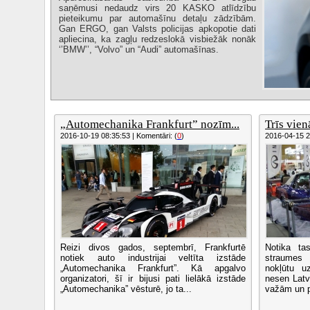
saņēmusi nedaudz virs 20 KASKO atlīdzību
pieteikumu par automašīnu detaļu zādzībām.
Gan ERGO, gan Valsts policijas apkopotie dati
apliecina, ka zagļu redzeslokā visbiežāk nonāk
‘’BMW’’, “Volvo” un “Audi” automašīnas.
„Automechanika Frankfurt” nozīm...
Trīs vie
2016-10-19 08:35:53 | Komentāri: (
0
)
2016-04-15 21
Reizi divos gados, septembrī, Frankfurtē
Notika ta
notiek auto industrijai veltīta izstāde
straumes 
„Automechanika Frankfurt”. Kā apgalvo
nokļūtu u
organizatori, šī ir bijusi pati lielākā izstāde
nesen Latvi
„Automechanika” vēsturē, jo ta...
važām un pi