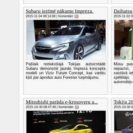
Subaru iezīmē nākamo Impreza.
Daihatsu 
2015-11-04 08:14:08 | Komentāri: (
0
)
2015-11-02 08
Pašlaik notiekošajā Tokijas autoizstādē
Mūsu pus
Subaru demonstrē jaunās Impreza koncepta
nepazīst,
modeli un Viziv Future Concept, kas varētu
sastāvā ie
kļūt par apvidus auto Forester turpinājumu.
spēlētāj
automobiļu
Mitsubishi parāda e-krosoveru a...
Tokija 2
2015-10-30 08:47:49 | Komentāri: (
0
)
2015-10-30 08