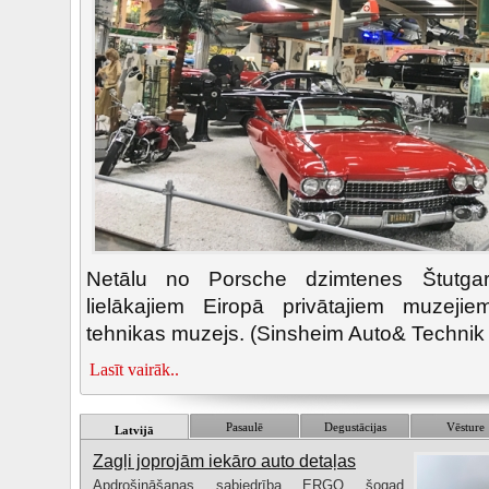
Netālu no Porsche dzimtenes Štutga
lielākajiem Eiropā privātajiem muzej
tehnikas muzejs. (Sinsheim Auto& Techni
Lasīt vairāk..
Pasaulē
Degustācijas
Vēsture
Latvijā
Zagļi joprojām iekāro auto detaļas
Apdrošināšanas sabiedrība ERGO šogad