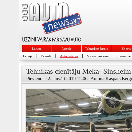
Latvijā
Pasaulē
Tehniskais birojs
Sports
|
|
|
|
Latvijā
Pasaulē
Auto izstādes
Sporta pasākumi
Prezentāci
Tehnikas cienītāju Meka- Sinsheim 
Pievienots: 2. janvārī 2019 15:06 | Autors: Kaspars Berg