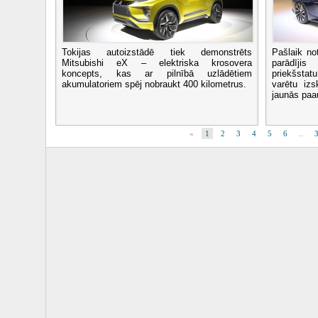
Tokijas autoizstādē tiek demonstrēts
Pašlaik no
Mitsubishi eX – elektriska krosovera
parādīji
koncepts, kas ar pilnībā uzlādētiem
priekšsta
akumulatoriem spēj nobraukt 400 kilometrus.
varētu iz
jaunās paa
«
1
2
3
4
5
6
..