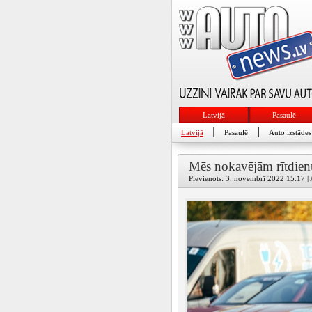
Latvijā
Pasaulē
|
|
Latvijā
Pasaulē
Auto izstādes
Mēs nokavējām rītdien
Pievienots: 3. novembrī 2022 15:17 | 