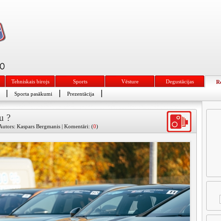
Tehniskais birojs
Sports
Vēsture
Degustācijas
R
|
|
|
Sporta pasākumi
Prezentācija
u ?
Autors: Kaspars Bergmanis | Komentāri: (
0
)