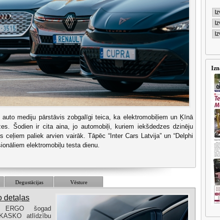
Izn
 auto mediju pārstāvis zobgalīgi teica, ka elektromobiļiem un Ķīnā
es. Šodien ir cita aina, jo automobiļi, kuriem iekšdedzes dzinēju
as ceļiem paliek arvien vairāk. Tāpēc “Inter Cars Latvija” un “Delphi
ionāliem elektromobiļu testa dienu.
Degustācijas
Vēsture
o detaļas
ība ERGO šogad
KASKO atlīdzību