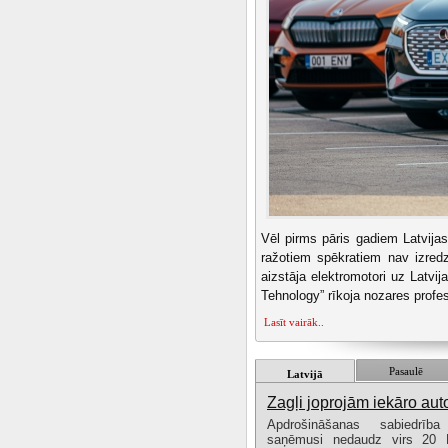
Vēl pirms pāris gadiem Latvijas
ražotiem spēkratiem nav izredz
aizstāja elektromotori uz Latvij
Tehnology” rīkoja nozares profes
Lasīt vairāk..
Pasaulē
Latvijā
Zagļi joprojām iekāro aut
Apdrošināšanas sabiedr
saņēmusi nedaudz virs 20 