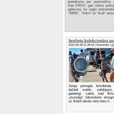
pieteikumu par automašīnu 
Gan ERGO, gan Valsts policij
apliecina, ka zagļu redzeslok
‘’BMW’’, “Volvo” un “Audi” aut
Senlietu kolekcionāru un 
2015-06-08 21:39:03 | Komentāri: (
3
Jūnija pirmajās brīvdienās 
dažādi svētki, salidojumi
gadatirgi. Laikā, kad Brī
„sturmēja” tūkstošiem etnogrāf
uz Ikšķili devās retro lietu tī...