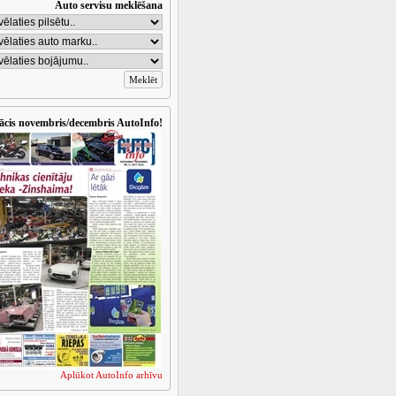
Auto servisu meklēšana
ācis novembris/decembris AutoInfo!
Aplūkot AutoInfo arhīvu