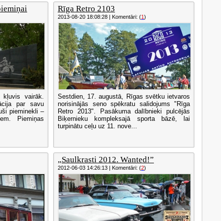
piemiņai
Rīga Retro 2103
2013-08-20 18:08:28 | Komentāri: (
1
)
kļuvis vairāk.
Sestdien, 17. augustā, Rīgas svētku ietvaros
ācija par savu
norisinājās seno spēkratu salidojums "Rīga
uši pieminekli –
Retro 2013". Pasākuma dalībnieki pulcējās
tiem. Piemiņas
Biķernieku kompleksajā sporta bāzē, lai
turpinātu ceļu uz 11. nove...
„Saulkrasti 2012. Wanted!”
2012-06-03 14:26:13 | Komentāri: (
2
)