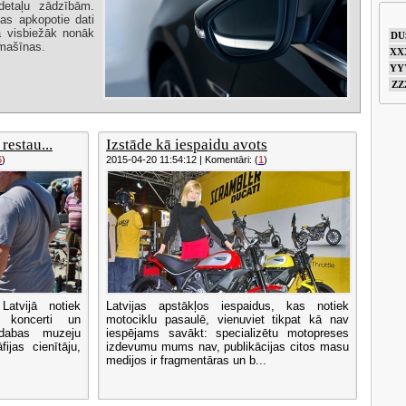
detaļu zādzībām.
as apkopotie dati
ā visbiežāk nonāk
DU
omašīnas.
XX
YY
ZZ
restau...
Izstāde kā iespaidu avots
6
)
2015-04-20 11:54:12 | Komentāri: (
1
)
Latvijā notiek
Latvijas apstākļos iespaidus, kas notiek
, koncerti un
motociklu pasaulē, vienuviet tikpat kā nav
vdabas muzeju
iespējams savākt: specializētu motopreses
ijas cienītāju,
izdevumu mums nav, publikācijas citos masu
medijos ir fragmentāras un b...