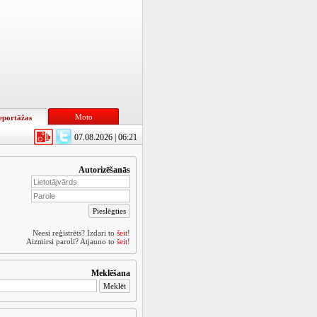
Moto
eportāžas
07.08.2026 | 06:21
Autorizēšanās
Neesi reģistrēts? Izdari to
šeit
!
Aizmirsi paroli? Atjauno to
šeit
!
Meklēšana