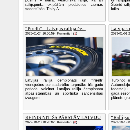
posms – rallija, vēsturiskā rallija, kā arī
un rallijsp
rallijsprinta ekipāžām piedaloties ziemas
Šobrīd rall
sacensībās “Rally A...
laiks...
“Pirelli” - Latvijas rallija če...
Latvijas 
2023-01-24 16:50:59 | Komentāri: (
1
)
2023-01-01 22
Latvijas rallija čempionāts un “Pirelli”
Turpinot 
vienojušies par sadarbību turpmāko trīs gadu
Automobiļu
periodā, veicinot Latvijas rallija čempionāta
federāciju
atpazīstamības un sportiskā sāncensības
gada sezon
izaugsmi.
plānoto gru
REINIS NITIŠS PĀRSTĀV LATVIJU
“Rallijsp
2022-10-28 18:28:02 | Komentāri: (
0
)
2022-10-19 09