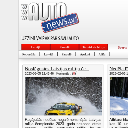
Latvijā
Pasaulē
Tehniskais birojs
Sports
|
|
|
|
|
Reportāža
Latvijā
Pasaulē
Apskati
Afiša
Noslēgusies Latvijas rallija če...
Nedēļa lī
2023-03-05 12:45:46 | Komentāri: (
0
)
2023-02-06 10
Pagājušās nedēļas nogalē norisinājās Latvijas
Atlikusi ti
rallija čempionāta 2023. gada sezonas otrais
kas 10. un 