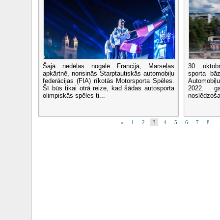
Šajā nedēļas nogalē Francijā, Marseļas
30. oktob
apkārtnē, norisinās Starptautiskās automobiļu
sporta bāz
federācijas (FIA) rīkotās Motorsporta Spēles.
Automobiļu
Šī būs tikai otrā reize, kad šādas autosporta
2022. g
olimpiskās spēles ti...
noslēdzošai
«
1
2
3
4
5
6
7
8
.