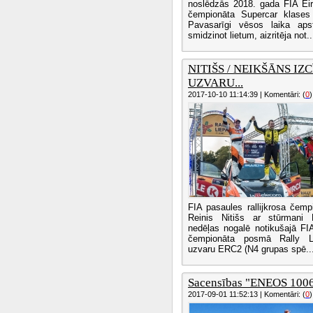
noslēdzās 2018. gada FIA Eiro
čempionāta Supercar klases
Pavasarīgi vēsos laika aps
smidzinot lietum, aizritēja not..
NITIŠS / NEIKŠĀNS IZ
UZVARU...
2017-10-10 11:14:39 | Komentāri: (
0
)
FIA pasaules rallijkrosa čemp
Reinis Nitišs ar stūrmani 
nedēļas nogalē notikušajā FIA 
čempionāta posmā Rally Lie
uzvaru ERC2 (N4 grupas spē..
Sacensības "ENEOS 1006
2017-09-01 11:52:13 | Komentāri: (
0
)