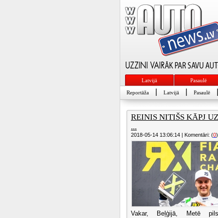
Latvijā
Pasaulē
|
|
Reportāža
Latvijā
Pasaulē
REINIS NITIŠS KĀPJ U
...
2018-05-14 13:06:14 | Komentāri: (
0
)
Vakar, Beļģijā, Metē pils