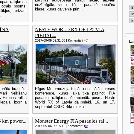
Latvijas autošosejā strauji iekaro aizvien
pas rallijkrosa
nozīmīgāku vietu. Tā ir pasaulē populāra
 otrais posms.
klase, kuras galvenie prin...
tākļos, brīžam
.
CĪNA
NESTE WORLD RX OF LATVIA
PIEDAL...
2017-09-09 09:31:08 | Komentāri: (
0
)
Izn
ionāta braucējs
Rīgas Motormuzeja telpās norisinājās preses
Māri Neikšānu
konference, kuras laikā tika paziņoti FIA
Eiropas rallija
pasaules rallijkrosa čempionāta posma Neste
pāja izcīnīja
World RX of Latvia dalībnieki. 16. un 17.
.
septembrī CSDD Biķernieku...
 km power...
Monster Energy FIA pasaules ral...
2017-05-06 09:15:11 | Komentāri: (
0
)