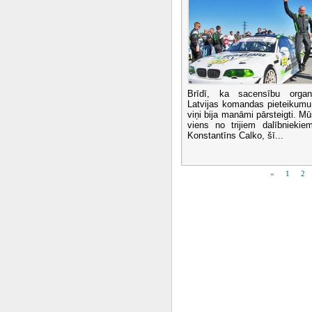
Brīdī, ka sacensību organiz
Latvijas komandas pieteikumu
viņi bija manāmi pārsteigti. 
viens no trijiem dalībniekiem
Konstantīns Calko, šī...
«
1
2