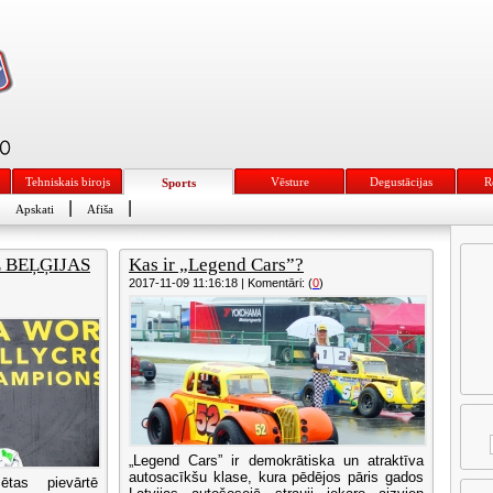
Tehniskais birojs
Vēsture
Degustācijas
R
Sports
|
|
|
Apskati
Afiša
Z BEĻĢIJAS
Kas ir „Legend Cars”?
2017-11-09 11:16:18 | Komentāri: (
0
)
„Legend Cars” ir demokrātiska un atraktīva
autosacīkšu klase, kura pēdējos pāris gados
ētas pievārtē