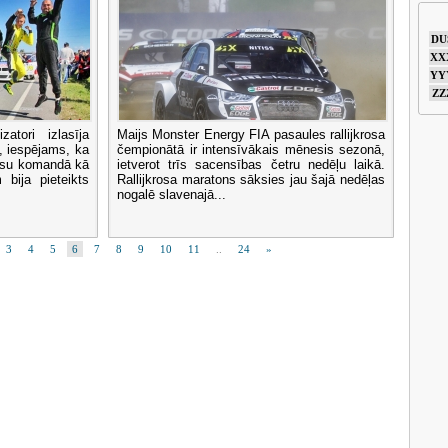
DU
XX
YY
ZZ
atori izlasīja
Maijs Monster Energy FIA pasaules rallijkrosa
, iespējams, ka
čempionātā ir intensīvākais mēnesis sezonā,
Mūsu komandā kā
ietverot trīs sacensības četru nedēļu laikā.
 bija pieteikts
Rallijkrosa maratons sāksies jau šajā nedēļas
nogalē slavenajā...
3
4
5
6
7
8
9
10
11
..
24
»