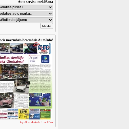
Auto servisu meklēšana
ācis novembris/decembris AutoInfo!
Aplūkot AutoInfo arhīvu