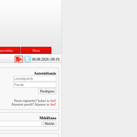
eportāžas
Moto
06.08.2026 | 08:19
Autorizēšanās
Neesi reģistrēts? Izdari to
šeit
!
Aizmirsi paroli? Atjauno to
šeit
!
Meklēšana