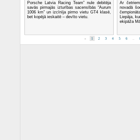
Porsche Latvia Racing Team” nule debitēja
Ar četrie
savās pirmajās izturības sacensībās “Aurum
novadā šod
1006 km” un izcīnīja pirmo vietu GT4 klasē,
čempionāta
bet kopējā ieskaitē – devīto vietu.
Liepāja, ku
ekipāža Mā
«
1
2
3
4
5
6
..