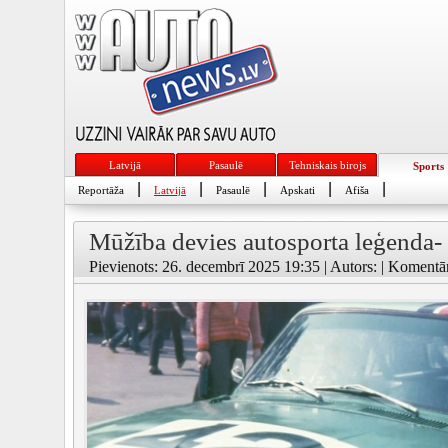
Latvijā
Pasaulē
Tehniskais birojs
Sports
|
|
|
|
|
Reportāža
Latvijā
Pasaulē
Apskati
Afiša
Mūžība devies autosporta leģenda- 
Pievienots: 26. decembrī 2025 19:35 | Autors: | Komentār