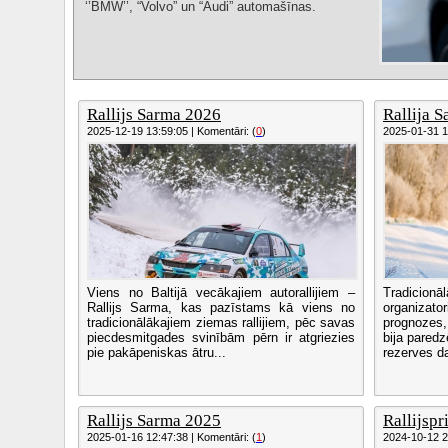
‘’BMW’’, “Volvo” un “Audi” automašīnas.
Rallijs Sarma 2026
Rallija S
2025-12-19 13:59:05 | Komentāri: (
0
)
2025-01-31 12
Viens no Baltijā vecākajiem autorallijiem –
Tradicion
Rallijs Sarma, kas pazīstams kā viens no
organizat
tradicionālākajiem ziemas rallijiem, pēc savas
prognozes,
piecdesmitgades svinībām pērn ir atgriezies
bija paredzē
pie pakāpeniskas ātru...
rezerves d
Rallijs Sarma 2025
Rallijspr
2025-01-16 12:47:38 | Komentāri: (
1
)
2024-10-12 20