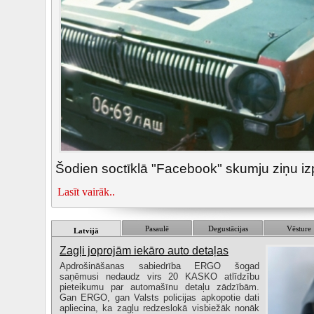
Šodien soctīklā "Facebook" skumju ziņu izpl
Lasīt vairāk..
Pasaulē
Degustācijas
Vēsture
Latvijā
Zagļi joprojām iekāro auto detaļas
Apdrošināšanas sabiedrība ERGO šogad
saņēmusi nedaudz virs 20 KASKO atlīdzību
pieteikumu par automašīnu detaļu zādzībām.
Gan ERGO, gan Valsts policijas apkopotie dati
apliecina, ka zagļu redzeslokā visbiežāk nonāk