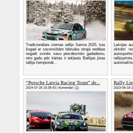
Tradicionālais ziemas rallijs Sarma 2025, kas
Latvijas au
šogad ar sacensībām februāra otrajā nedēļas
oktobrī no
nogalē svinēs savu piecdesmito gadadienu,
autospor
otro gadu pēc kārtas ir iekļauts Baltijas jūras
rallijsprint
rallija čempionāt...
automašīnu
“Porsche Latvia Racing Team” de...
Rally Lie
2024-07-26 16:38:43 | Komentāri: (
0
)
2023-06-18 23