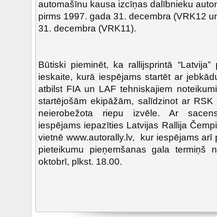
automašīnu kausa izcīņas dalībnieku auto
pirms 1997. gada 31. decembra (VRK12 u
31. decembra (VRK11).
Būtiski pieminēt, ka rallijsprintā “Latvija
ieskaite, kurā iespējams startēt ar jebkā
atbilst FIA un LAF tehniskajiem noteikum
startējošām ekipāžām, salīdzinot ar RSK 
neierobežota riepu izvēle. Ar sacen
iespējams iepazīties Latvijas Rallija Čempi
vietnē www.autorally.lv, kur iespējams arī
pieteikumu pieņemšanas gala termiņš n
oktobrī, plkst. 18.00.