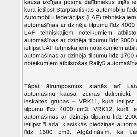
kausa izcīņas posma dalībniekus trijās i
kurā ietilpst Starptautiskās automobiļu fed
Automobiļu federācijas (LAF) tehniskajiem
automašīnas ar dzinēja tilpumu līdz 4000 
LAF tehniskajiem noteikumiem atbilstoš
automašīnas ar dzinēja tilpumu līdz 3000
ietilpst LAF tehniskajiem noteikumiem atbil
automašīnas ar dzinēja tilpumu līdz 1700
noteikumiem atbilstošas Rally5 automašīn
Tāpat ātrumposmos startēs arī Latvij
automašīnu kausa izcīņas dalībnieki, 
ieskaites grupas – VRK11, kurā ietilpst
tilpumu līdz 4000 cm3, VRK12, kurā ietil
automašīnas ar dzinēja tilpumu līdz 20
ietilpst “Lada” klasiskās piedziņas autom
līdz 1600 cm3. Atgādināsim, ka Latvi