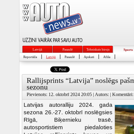
Latvijā
Pasaulē
Tehniskais birojs
Sports
|
|
|
|
|
Reportāža
Latvijā
Pasaulē
Apskati
Afiša
Rallijsprints “Latvija” noslēgs pašm
sezonu
Pievienots: 12. oktobrī 2024 20:05 | Autors: | Komentāri:
Latvijas autoralliju 2024. gada
sezona 26.-27. oktobrī noslēgsies
Rīgā, Biķernieku trasē,
autosportistiem piedaloties