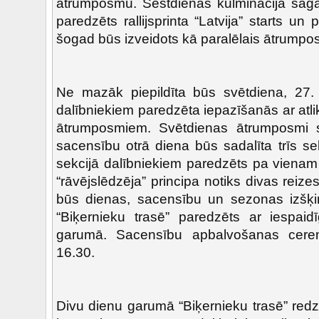
ātrumposmu. Sestdienas kulminācija saga
paredzēts rallijsprinta “Latvija” starts u
šogad būs izveidots kā paralēlais ātrump
Ne mazāk piepildīta būs svētdiena, 27. 
dalībniekiem paredzēta iepazīšanās ar atli
ātrumposmiem. Svētdienas ātrumposmi s
sacensību otrā diena būs sadalīta trīs se
sekcijā dalībniekiem paredzēts pa vien
“rāvējslēdzēja” principa notiks divas reize
būs dienas, sacensību un sezonas izšķi
“Biķernieku trasē” paredzēts ar iespai
garumā. Sacensību apbalvošanas cerem
16.30.
Divu dienu garumā “Biķernieku trasē” redzēs