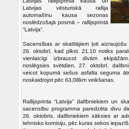
Latvijas rallijsprinta kausa un
Latvijas vēsturiskā rallija
automašīnu kausa sezonas
noslēdzošajā posmā – rallijsprintā
“Latvija”.
Sacensības ar skatītājiem ļoti aizraujošu
26. oktobrī, kad plkst. 21.10 notiks para
vienlaicīgi izbraucot divām ekipāžām. 
noslēgsies svētdien, 27. oktobrī, dalībn
veicot kopumā sešus asfalta seguma āt
noskaidrojot pēc 63,08km veikšanas.
Rallijsprinta “Latvija” dalībniekiem un s
sacensību programma paredzēta divu di
26. oktobris, dalībniekiem sāksies ar ad
tehnisko komisiju, pēc kuras sekos iepazī