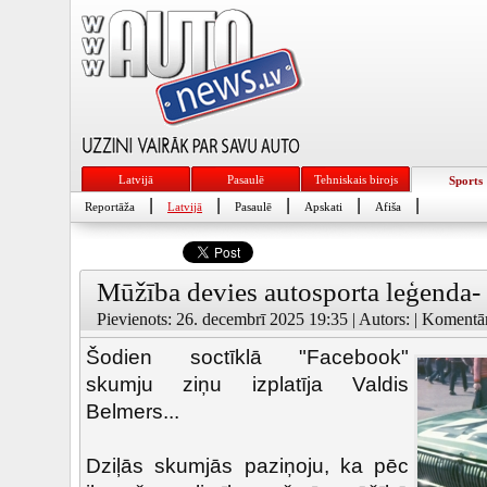
Latvijā
Pasaulē
Tehniskais birojs
Sports
|
|
|
|
|
Reportāža
Latvijā
Pasaulē
Apskati
Afiša
Mūžība devies autosporta leģenda- 
Pievienots: 26. decembrī 2025 19:35 | Autors: | Komentār
Šodien soctīklā "Facebook"
skumju ziņu izplatīja Valdis
Belmers...
Dziļās skumjās paziņoju, ka pēc