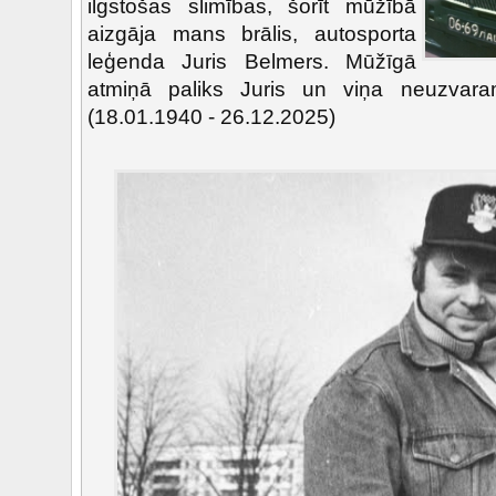
ilgstošas slimības, šorīt mūžībā
aizgāja mans brālis, autosporta
leģenda Juris Belmers. Mūžīgā
atmiņā paliks Juris un viņa neuzvara
(18.01.1940 - 26.12.2025)