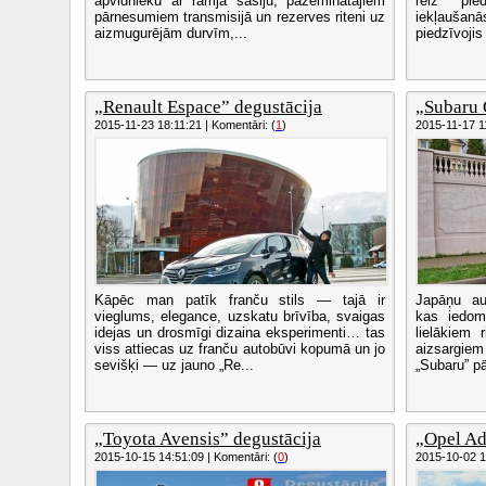
apvidnieku ar rāmja šasiju, pazeminātajiem
reiz pie
pārnesumiem transmisijā un rezerves riteni uz
iekļaušanā
aizmugurējām durvīm,...
piedzīvojis 
„Renault Espace” degustācija
„Subaru 
2015-11-23 18:11:21 | Komentāri: (
1
)
2015-11-17 11
Kāpēc man patīk franču stils — tajā ir
Japāņu aut
vieglums, elegance, uzskatu brīvība, svaigas
kas iedomā
idejas un drosmīgi dizaina eksperimenti… tas
lielākiem 
viss attiecas uz franču autobūvi kopumā un jo
aizsargiem
sevišķi — uz jauno „Re...
„Subaru” pā
„Toyota Avensis” degustācija
„Opel Ad
2015-10-15 14:51:09 | Komentāri: (
0
)
2015-10-02 13