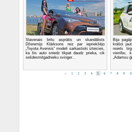
Slavenais britu asprātis un skandālists
Bija pagāj
Džeremijs Klārksons reiz par iepriekšējo
krāšņi jau
„Toyota Avensis” modeli sarkastiski izteicies,
noiets ti
ka šis auto sniedz tikpat daudz prieka, cik
vienību, 
sešdesmitgadnieku svinger...
„Adamsu ģi
«
1
2
3
4
5
6
7
8
9
1