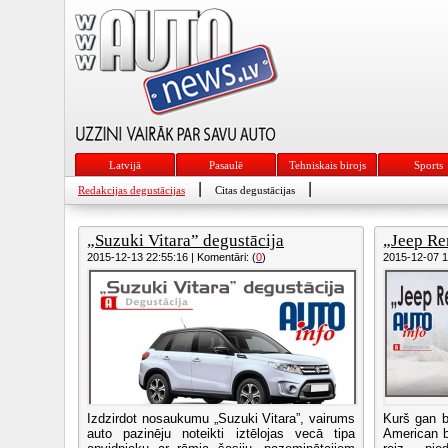
Latvijā
Pasaulē
Tehniskais birojs
Sports
|
|
Redakcijas degustācijas
Citas degustācijas
„Suzuki Vitara” degustācija
„Jeep Re
2015-12-13 22:55:16 | Komentāri: (
0
)
2015-12-07 17
Izdzirdot nosaukumu „Suzuki Vitara”, vairums
Kurš gan bū
auto pazinēju noteikti iztēlojas vecā tipa
American b