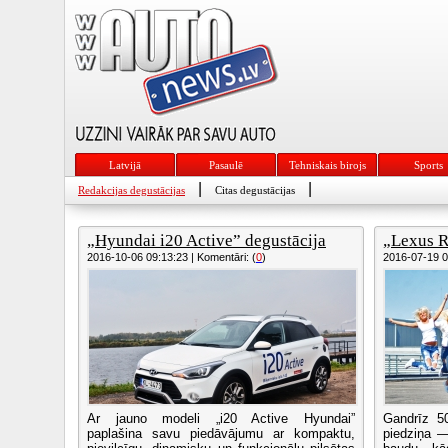
Latvijā
Pasaulē
Tehniskais birojs
Sports
|
|
Redakcijas degustācijas
Citas degustācijas
„Hyundai i20 Active” degustācija
„Lexus R
2016-10-06 09:13:23 | Komentāri: (
0
)
2016-07-19 08
Ar jauno modeli „i20 Active Hyundai”
Gandrīz 50
paplašina savu piedāvājumu ar kompaktu,
piedziņa —