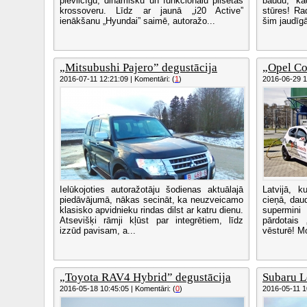
pievilcīgu, dinamisku un funkcionālu pilsētas
baudu, kā
krossoveru. Līdz ar jaunā „i20 Active”
stūres! Ra
ienākšanu „Hyundai” saimē, autoražo...
šim jaudīgā
„Mitsubushi Pajero” degustācija
„Opel Co
2016-07-11 12:21:09 | Komentāri: (
1
)
2016-06-29 16
Ielūkojoties autoražotāju šodienas aktuālajā
Latvijā, 
piedāvājumā, nākas secināt, ka neuzveicamo
cieņā, daud
klasisko apvidnieku rindas dilst ar katru dienu.
supermini
Atsevišķi rāmji kļūst par integrētiem, līdz
pārdotais
izzūd pavisam, a...
vēsturē! Mo
„Toyota RAV4 Hybrid” degustācija
Subaru L
2016-05-18 10:45:05 | Komentāri: (
0
)
2016-05-11 10