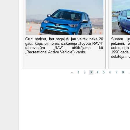
Grūti noticēt, bet pagājuši jau vairāk nekā 20
Subaru un
gadi, kopš pirmoreiz izskanēja „Toyota RAV4”
jēdzieni. Š
(abreviatūra „RAV” atšifrējama kā
autosporta
„Recreational Active Vehicle”) vārds.
1990.gadā,
debitēja mo
«
1
2
3
4
5
6
7
8
.