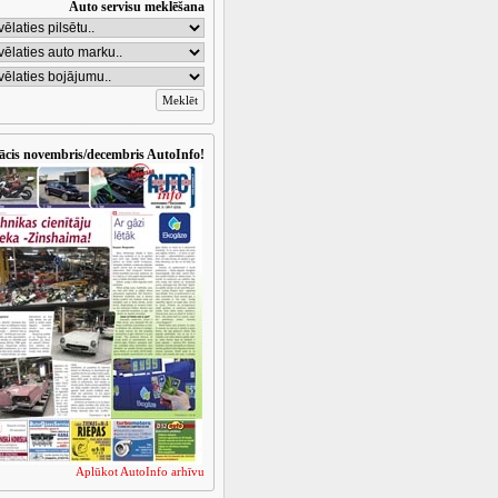
Auto servisu meklēšana
ācis novembris/decembris AutoInfo!
Aplūkot AutoInfo arhīvu