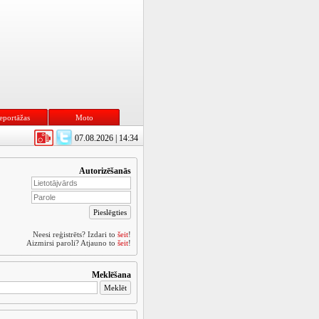
eportāžas
Moto
07.08.2026 | 14:34
Autorizēšanās
Neesi reģistrēts? Izdari to
šeit
!
Aizmirsi paroli? Atjauno to
šeit
!
Meklēšana