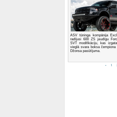
ASV tūninga kompānija Excl
radījusi 600 ZS jaudīgu For
SVT modifikāciju, kas izga
vieglā svara boksa čempiona
Džonsa pasūtījuma.
«
1