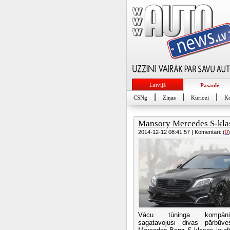
Latvijā
Pasaulē
|
|
|
CSNg
Ziņas
Kuriozi
Ko
Mansory Mercedes S-klas
2014-12-12 08:41:57 | Komentāri: (
0
)
Vācu tūninga kompāni
sagatavojusi divas pārbūv