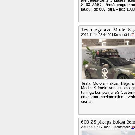
Mercedes-Benz S klases jaud
S 63 AMG. Pirmā programma
jaudu līdz 800, otra – līdz 100
Tesla izgatavo Model S „a
2014-11-14 08:44:00 | Komentāri: (
0
)
Tesla Motors nākusi klajā ar
Model S īpašo versiju, kas g
tūninga kompāniju SS Customs 
amerikāņu nacionālajiem svēt
dienai.
600 ZS pikaps boksa če
2014-09-07 17:10:25 | Komentāri: (
0
)