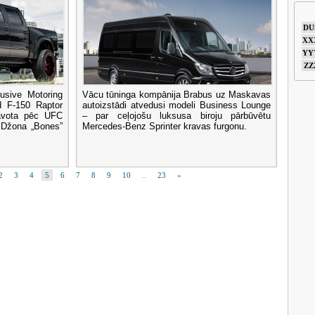
DU
XX
YY
ZZ
usive Motoring
Vācu tūninga kompānija Brabus uz Maskavas
d F-150 Raptor
autoizstādi atvedusi modeli Business Lounge
tavota pēc UFC
– par ceļojošu luksusa biroju pārbūvētu
 Džona „Bones”
Mercedes-Benz Sprinter kravas furgonu.
2
3
4
5
6
7
8
9
10
..
23
»