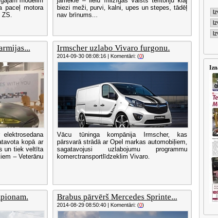
īgajam modelim
jāmeklē – lielu milzīgās valsts teritoriju klāj
 paceļ motora
biezi meži, purvi, kalni, upes un stepes, tādēļ
0 ZS.
nav brīnums...
rmijas...
Irmscher uzlabo Vivaro furgonu.
2014-09-30 08:08:16 | Komentāri: (
0
)
Izn
 elektrosedana
Vācu tūninga kompānija Irmscher, kas
atavota kopā ar
pārsvarā strādā ar Opel markas automobiļiem,
un tiek veltīta
sagatavojusi uzlabojumu programmu
kiem – Veterānu
komerctransportlīdzeklim Vivaro.
mpionam.
Brabus pārvērš Mercedes Sprinte...
2014-08-29 08:50:40 | Komentāri: (
0
)