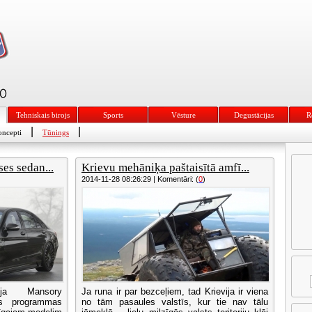
Tehniskais birojs
Sports
Vēsture
Degustācijas
R
|
|
ncepti
Tūnings
es sedan...
Krievu mehāniķa paštaisītā amfī...
2014-11-28 08:26:29 | Komentāri: (
0
)
ja Mansory
Ja runa ir par bezceļiem, tad Krievija ir viena
es programmas
no tām pasaules valstīs, kur tie nav tālu