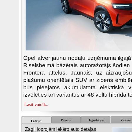
Opel atver jaunu nodaļu uzņēmuma ilgajā 
Riselsheimā bāzētais autoražotājs šodien 
Frontera attēlus. Jaunais, uz aizraujo
plašumu orientētais SUV ar zibens embl
būs pieejams akumulatora elektriskā ve
izvēlēties arī variantus ar 48 voltu hibrīda t
Lasīt vairāk..
Pasaulē
Degustācijas
Vēsture
Latvijā
Zagļi joprojām iekāro auto detaļas