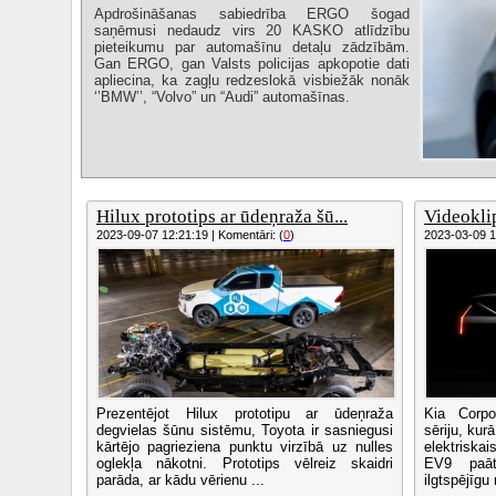
Apdrošināšanas sabiedrība ERGO šogad
saņēmusi nedaudz virs 20 KASKO atlīdzību
pieteikumu par automašīnu detaļu zādzībām.
Gan ERGO, gan Valsts policijas apkopotie dati
apliecina, ka zagļu redzeslokā visbiežāk nonāk
‘’BMW’’, “Volvo” un “Audi” automašīnas.
Hilux prototips ar ūdeņraža šū...
Videoklip
2023-09-07 12:21:19 | Komentāri: (
0
)
2023-03-09 13
Prezentējot Hilux prototipu ar ūdeņraža
Kia Corpor
degvielas šūnu sistēmu, Toyota ir sasniegusi
sēriju, kur
kārtējo pagrieziena punktu virzībā uz nulles
elektriska
oglekļa nākotni. Prototips vēlreiz skaidri
EV9 paāt
parāda, ar kādu vērienu ...
ilgtspējīgu 