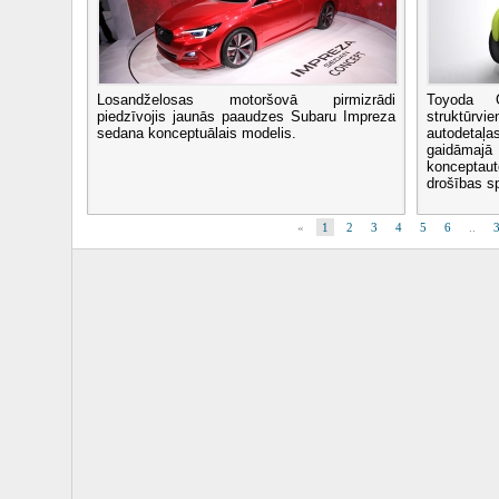
Losandželosas motoršovā pirmizrādi
Toyoda 
piedzīvojis jaunās paaudzes Subaru Impreza
struktūrv
sedana konceptuālais modelis.
autodeta
gaidāmaj
koncepta
drošības spi
«
1
2
3
4
5
6
..