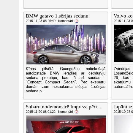
BMW gatavo 1.sērijas sedanu.
Volvo kon
2015-11-23 08:25:49 | Komentāri: (
0
)
2015-11-23 08
Ķīnas pilsētā Guangdžou notiekošajā
Zviedrija
autoizstādē BMW ieradies ar četrdurvju
Losandželo
sedana prototipu, kas tā arī saucas -
26, kas d
"Concept Compact Sedan". Pēc ekspertu
skatījumu 
domām zem nosaukuma slēpjas 1.sērijas
automašīnas
sedana p...
Subaru nodemonstrē Impreza pēct...
Japāņi iz
2015-11-20 08:01:22 | Komentāri: (
0
)
2015-10-27 08