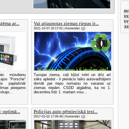
DU
XX
YY
tēma ar...
Vai atjaunotas ziemas riepas ir...
ZZ
2021-10-07 20:17:01 | Komentāri: (
0
)
pēc mūsdienu
Tuvojas ziema, ceļi kļūst mitri un drīz arī
kajos “Porsche”
sāks apledot - ir pienācis laiks autovadītājiem
s paplašināt
domāt par riepu nomaiņu no vasaras uz
stēmas pieejamo
ziemas riepām. CSDD atgādina, ka no 1.
skajo...
decembra līdz 1. martam visu...
 optimā...
Policijas auto pētnieciskā test...
2017-01-02 17:05:46 | Komentāri: (
3
)