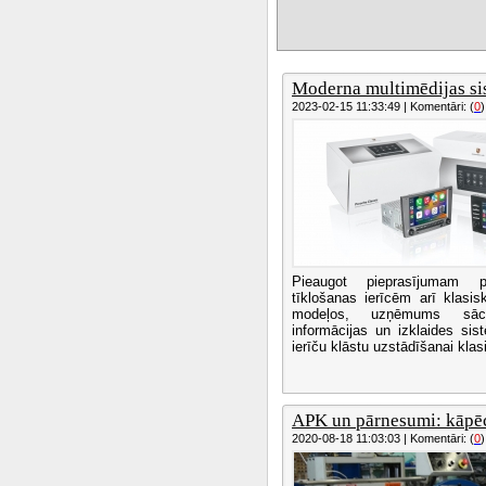
Moderna multimēdijas sis
2023-02-15 11:33:49 | Komentāri: (
0
)
Pieaugot pieprasījumam 
tīklošanas ierīcēm arī klasis
modeļos, uzņēmums sāci
informācijas un izklaides si
ierīču klāstu uzstādīšanai klasi
APK un pārnesumi: kāpēc
2020-08-18 11:03:03 | Komentāri: (
0
)