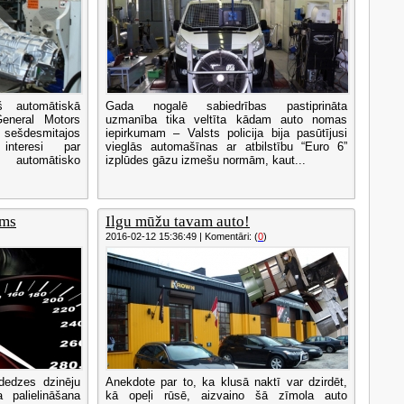
š automātiskā
Gada nogalē sabiedrības pastiprināta
General Motors
uzmanība tika veltīta kādam auto nomas
 sešdesmitajos
iepirkumam – Valsts policija bija pasūtījusi
nteresi par
vieglās automašīnas ar atbilstību “Euro 6”
tomātisko
izplūdes gāzu izmešu normām, kaut...
rms
Ilgu mūžu tavam auto!
2016-02-12 15:36:49 | Komentāri: (
0
)
šdedzes dzinēju
Anekdote par to, ka klusā naktī var dzirdēt,
palielināšana
kā opeļi rūsē, aizvaino šā zīmola auto