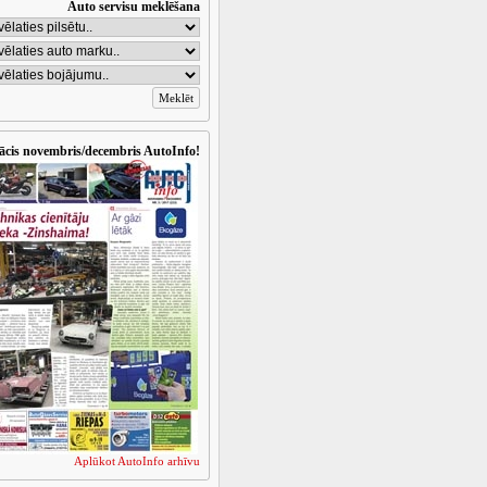
Auto servisu meklēšana
ācis novembris/decembris AutoInfo!
Aplūkot AutoInfo arhīvu