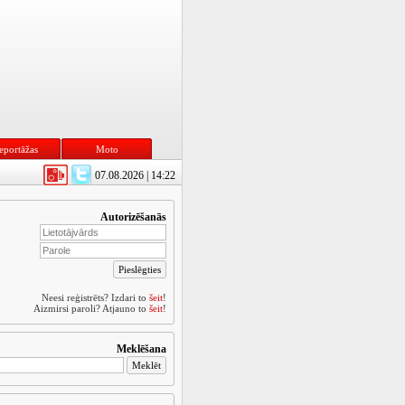
eportāžas
Moto
07.08.2026 | 14:22
Autorizēšanās
Neesi reģistrēts? Izdari to
šeit
!
Aizmirsi paroli? Atjauno to
šeit
!
Meklēšana