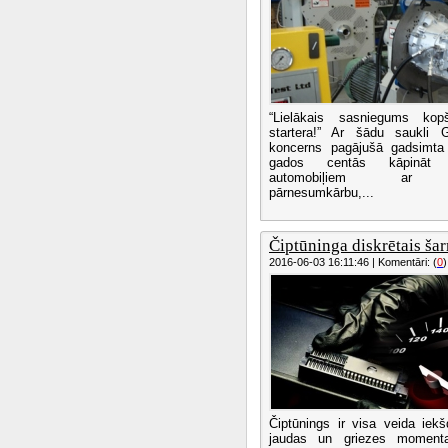
“Lielākais sasniegums kop
startera!” Ar šādu saukli 
koncerns pagājušā gadsimta
gados centās kāpināt i
automobiļiem ar au
pārnesumkārbu,...
Čiptūninga diskrētais ša
2016-06-03 16:11:46 | Komentāri: (
0
)
Čiptūnings ir visa veida iek
jaudas un griezes momenta 