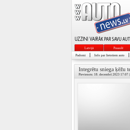
Latvijā
Pasaulē
|
|
Padomi
Info par lietotiem auto
Integrētu sniega ķēžu 
Pievienots: 18. decembrī 2023 17:07 | 