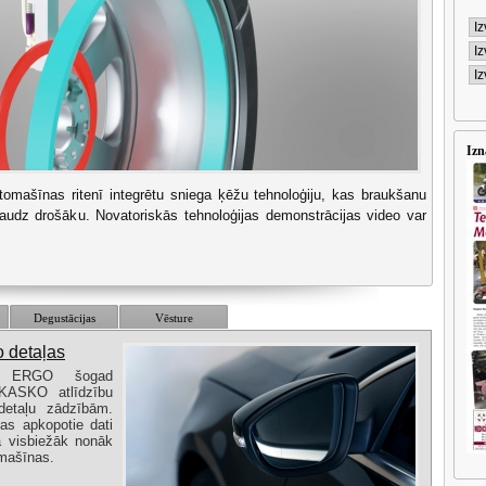
Izn
utomašīnas ritenī integrētu sniega ķēžu tehnoloģiju, kas braukšanu
audz drošāku. Novatoriskās tehnoloģijas demonstrācijas video var
Degustācijas
Vēsture
o detaļas
ība ERGO šogad
KASKO atlīdzību
detaļu zādzībām.
as apkopotie dati
ā visbiežāk nonāk
omašīnas.