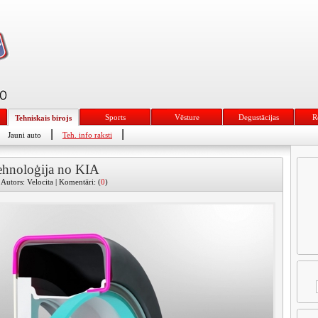
Sports
Vēsture
Degustācijas
R
Tehniskais birojs
|
|
Jauni auto
Teh. info raksti
tehnoloģija no KIA
Autors: Velocita | Komentāri: (
0
)