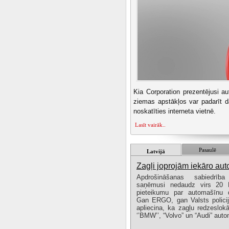
Kia Corporation prezentējusi a
ziemas apstākļos var padarīt d
noskatīties interneta vietnē.
Lasīt vairāk..
Pasaulē
Latvijā
Zagļi joprojām iekāro aut
Apdrošināšanas sabiedr
saņēmusi nedaudz virs 20 
pieteikumu par automašīnu 
Gan ERGO, gan Valsts policij
apliecina, ka zagļu redzeslok
‘’BMW’’, “Volvo” un “Audi” aut