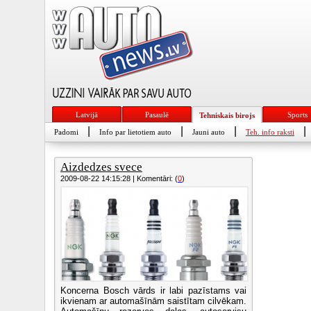
Latvijā
Pasaulē
Sports
Tehniskais birojs
|
|
|
|
Padomi
Info par lietotiem auto
Jauni auto
Teh. info raksti
Aizdedzes svece
2009-08-22 14:15:28 | Komentāri: (
0
)
Koncerna Bosch vārds ir labi pazīstams vai
ikvienam ar automašīnām saistītam cilvēkam.