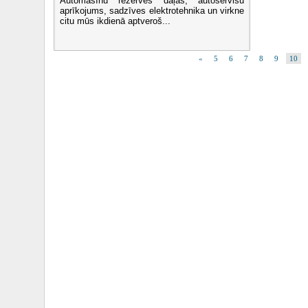
Automašīnu rezerves daļas, autoservisu
aprīkojums, sadzīves elektrotehnika un virkne
citu mūs ikdienā aptveroš...
«
5
6
7
8
9
10