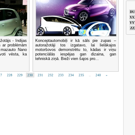
DU
XX
YY
ZZ
otājs - Indijas
Konceptautomobiļi ir kā sāls pie zupas –
es ar problēmām
autoražotāji tos izgatavo, lai lielākajos
ē mazauto Nano
motoršovos demonstrētu to, kādas ir viņu
voti vēsta, ka
potenciālās iespējas gan dizaina, gan
tehniskā ziņā. Bieži vien šajos pro...
27
228
229
230
231
232
233
234
235
..
240
»