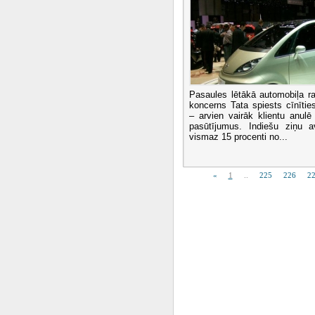
Pasaules lētākā automobiļa raž
koncerns Tata spiests cīnīti
– arvien vairāk klientu anul
pasūtījumus. Indiešu ziņu a
vismaz 15 procenti no...
«
1
..
225
226
2