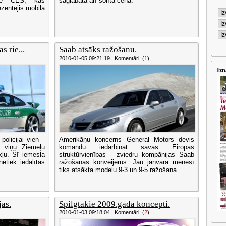
ādē CES, kas
saglabāta arī solītā cena.
zentējis mobilā
s rie...
Saab atsāks ražošanu.
2010-01-05 09:21:19 | Komentāri: (
1
)
Izn
policijai vien –
Amerikāņu koncerns General Motors devis
 viņu Ziemeļu
komandu iedarbināt savas Eiropas
ekļu. Šī iemesla
struktūrvienības - zviedru kompānijas Saab
etiek iedalītas
ražošanas konveijerus. Jau janvāra mēnesī
tiks atsākta modeļu 9-3 un 9-5 ražošana...
as.
Spilgtākie 2009.gada koncepti.
2010-01-03 09:18:04 | Komentāri: (
2
)