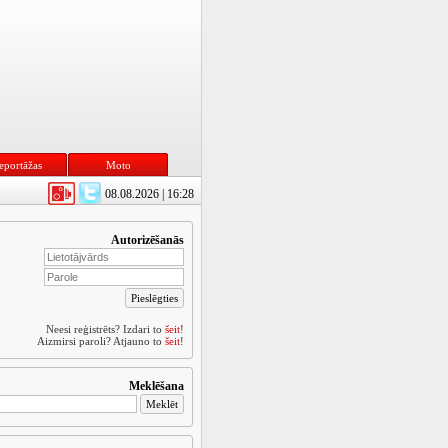
eportāžas
Moto
08.08.2026 | 16:28
Autorizēšanās
Neesi reģistrēts? Izdari to
šeit
!
Aizmirsi paroli? Atjauno to
šeit
!
Meklēšana