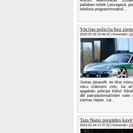
Motors elektronikas izst
patlaban notiek Lasvegasā, pre
telefona programmnodroš...
Vācijas policija bez ziema
2010-01-05 10:46:10 | Komentāri: (
0
)
Jostas jāsavelk ne tikai mūsu 
vācu izdevumi ziņo, ka arī
apgabalu policijai trūkst līdz
dēļ patruļautomašīnām vairs n
ziemas riepas. Lai...
Tata Nano piegādes kavēj
2010-01-04 17:47:02 | Komentāri: (
0
)