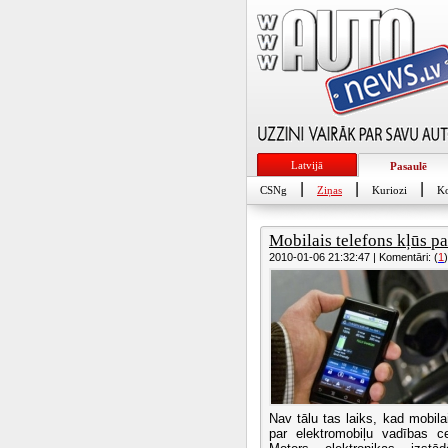
Latvijā
Pasaulē
|
|
|
CSNg
Ziņas
Kuriozi
Ko
Mobilais telefons kļūs par
2010-01-06 21:32:47 | Komentāri: (
1
)
Nav tālu tas laiks, kad mobila
par elektromobiļu vadības ce