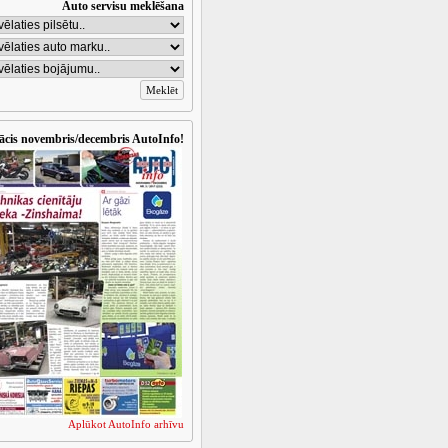
Auto servisu meklēšana
ācis novembris/decembris AutoInfo!
Aplūkot AutoInfo arhīvu