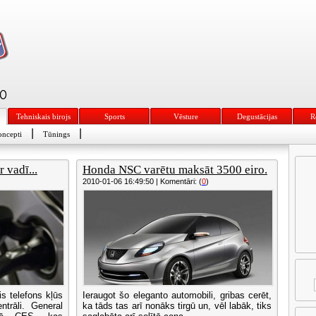
Tehniskais birojs
Sports
Vēsture
Degustācijas
R
|
|
ncepti
Tūnings
 vadī...
Honda NSC varētu maksāt 3500 eiro.
2010-01-06 16:49:50 | Komentāri: (
0
)
is telefons kļūs
Ieraugot šo eleganto automobili, gribas cerēt,
ntrāli. General
ka tāds tas arī nonāks tirgū un, vēl labāk, tiks