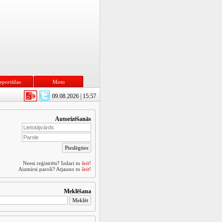
eportāžas
Moto
09.08.2026 | 15:57
Autorizēšanās
Neesi reģistrēts? Izdari to
šeit
!
Aizmirsi paroli? Atjauno to
šeit
!
Meklēšana