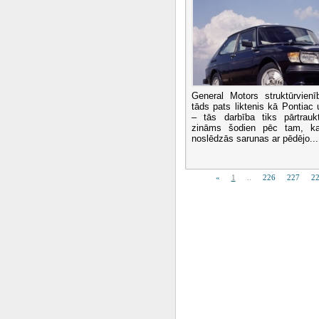
General Motors struktūrvien
tāds pats liktenis kā Pontiac 
– tās darbība tiks pārtrauk
zināms šodien pēc tam, ka
noslēdzās sarunas ar pēdējo...
«
1
..
226
227
2