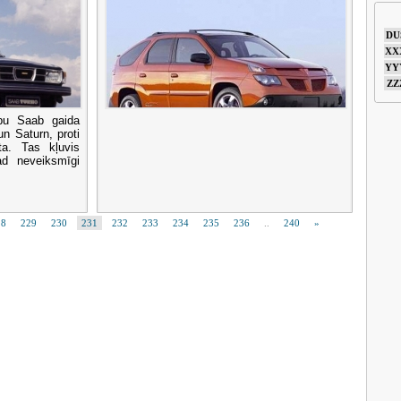
DU
XX
YY
ZZ
ību Saab gaida
un Saturn, proti
ta. Tas kļuvis
d neveiksmīgi
28
229
230
231
232
233
234
235
236
..
240
»