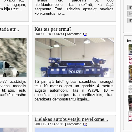
a pikapu 91,7
mēnesī Ford pārdevis 31 000
s smagajam,
hibrīdautomobiļu. Tas nozīmē, ka šajā
 bija uzst...
segmentā Ford izdevies apsteigt sīvākos
konkurentus no ...
da ātr...
Kas tas par ērmu?
2009-12-20 14:56:41 | Komentāri: (
1
)
Izn
-77 uzstādījis
Tā pirmajā brīdī gribas izsaukties, ieraugot
viens modelis
teju 10 metrus garo un gandrīz 4 metrus
 tik ātrs. Testu
augsto automobili. Tas ir WaWE 10 –
sacīkšu trasēm
speciālais policijas transportlīdzeklis, kas
paredzēts demonstrantu izgaiņ...
Lielākās autobūvētāju neveiksme...
2009-12-17 14:51:15 | Komentāri: (
1
)