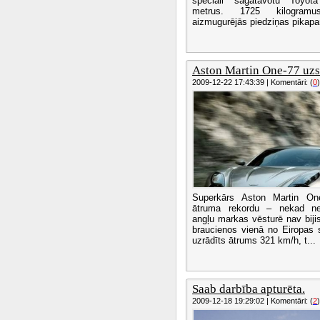
speciāli sagatavotu Toyot
metrus. 1725 kilogramu
aizmugurējās piedziņas pikapam
Aston Martin One-77 uzstā
2009-12-22 17:43:39 | Komentāri: (
0
)
Superkārs Aston Martin One
ātruma rekordu – nekad ne
angļu markas vēsturē nav bijis
braucienos vienā no Eiropas 
uzrādīts ātrums 321 km/h, t...
Saab darbība apturēta.
2009-12-18 19:29:02 | Komentāri: (
2
)