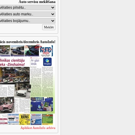
Auto servisu meklēšana
ācis novembris/decembris AutoInfo!
Aplūkot AutoInfo arhīvu