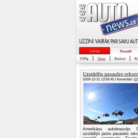
Latvijā
Pasaulē
|
|
|
CSNg
Ziņas
Kuriozi
Ko
Uzstādīts pasaules rekords
2009-12-31 13:58:45 | Komentāri: (
0
)
Amerikāņu autobraucējs D
uzstādījis jaunu pasaules reko