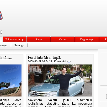
Tehniskais birojs
Sports
Vēsture
Degustācijas
R
|
|
ncepti
Tūnings
 tāll...
Ford hibrīdi ir topā.
2009-12-29 08:54:29 | Komentāri: (
1
)
žonijs Grīvs
Savienoto Valstu jaunu automobiļu
rdu, aizlecot ar
realizācijas statistika rāda, ka novembra