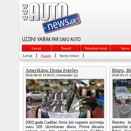
Latvijā
Pasaulē
Tehniskais birojs
Sports
|
|
|
Latvijā
Pasaulē
Sporta vēsture
Amerikāņu Doma ērģeles
Rūgts, Bi
2016-06-02 15:55:51 | Komentāri: (
0
)
2016-03-17 10
2003.gadā Cadillac firma ļoti nopietni atzīmēja
Reizēm li
savu 100. dzimšanas dienu. Pirmā dāvana
patiesībā 