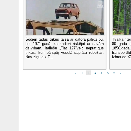
Šodien tādus trikus taisa ar datora palīdzību,
Tvaika rite
bet 1971.gadā- kaskadieri riskējot ar savām
80 gadu g
dzīvībām. Itāliešu „Fiat 127”veic neprātīgus
1856.gad
trikus, kuri pārspēj veselā saprāta robežas.
transportlī
Nav ziņu cik F...
izbrauca X
«
1
2
3
4
5
6
7
..