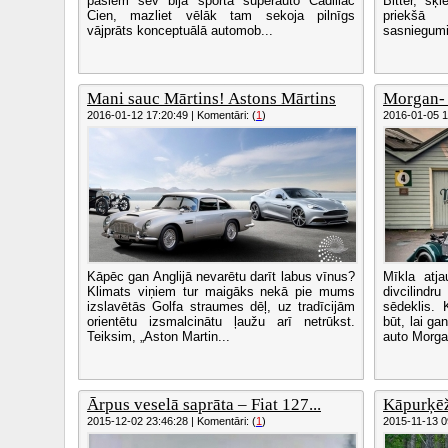
pašiem sev bija sporta superauto Cadillac
Bitter, šķ
Cien, mazliet vēlāk tam sekoja pilnīgs
priekšā
vājprāts konceptuālā automob...
sasniegumi
Mani sauc Mārtins! Astons Mārtins
Morgan- p
2016-01-12 17:20:49 | Komentāri: (
1
)
2016-01-05 13
Kāpēc gan Anglijā nevarētu darīt labus vīnus?
Mīkla atja
Klimats viņiem tur maigāks nekā pie mums
divcilindr
izslavētās Golfa straumes dēļ, uz tradīcijām
sēdeklis. 
orientētu izsmalcinātu ļaužu arī netrūkst.
būt, lai gan
Teiksim, „Aston Martin...
auto Morgan
Ārpus veselā saprāta – Fiat 127...
Kāpurķēž
2015-12-02 23:46:28 | Komentāri: (
1
)
2015-11-13 09