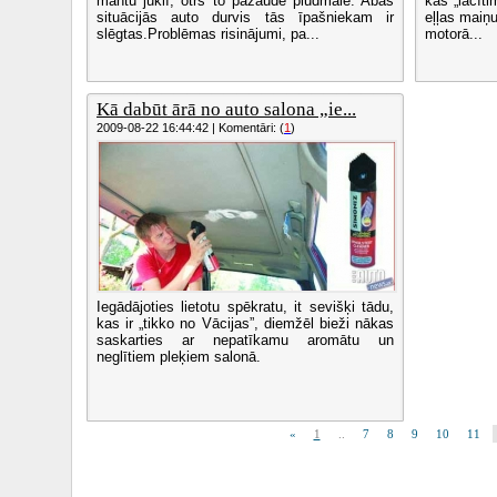
mantu jūklī, otrs to pazaudē pludmalē. Abās
kas „lācīti
situācijās auto durvis tās īpašniekam ir
eļļas maiņu
slēgtas.Problēmas risinājumi, pa...
motorā...
Kā dabūt ārā no auto salona „ie...
2009-08-22 16:44:42 | Komentāri: (
1
)
Iegādājoties lietotu spēkratu, it sevišķi tādu,
kas ir „tikko no Vācijas”, diemžēl bieži nākas
saskarties ar nepatīkamu aromātu un
neglītiem pleķiem salonā.
«
1
..
7
8
9
10
11