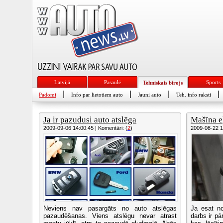
Latvijā
Pasaulē
Sports
Tehniskais birojs
|
|
|
|
Padomi
Info par lietotiem auto
Jauni auto
Teh. info raksti
Ja ir pazudusi auto atslēga
Mašīna eļ
2009-09-06 14:00:45 | Komentāri: (
2
)
2009-08-22 18
Neviens nav pasargāts no auto atslēgas
Ja esat no
pazaudēšanas. Viens atslēgu nevar atrast
darbs ir pā