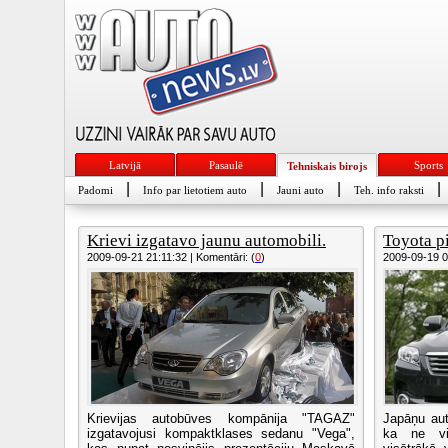
Latvijā
Pasaulē
Sports
Tehniskais birojs
|
|
|
|
Padomi
Info par lietotiem auto
Jauni auto
Teh. info raksti
Krievi izgatavo jaunu automobili.
Toyota p
2009-09-21 21:11:32 | Komentāri: (
0
)
2009-09-19 01
Krievijas autobūves kompānija "TAGAZ"
Japāņu aut
izgatavojusi kompaktklases sedanu "Vega",
ka ne vie