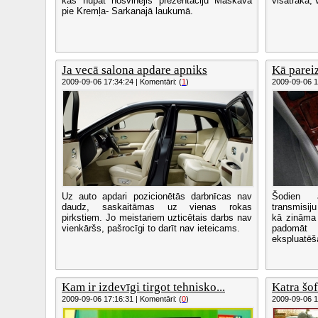
kas nupat nosvinējis prezentāciju Maskavā
visātrākā,
pie Kremļa- Sarkanajā laukumā.
Ja vecā salona apdare apniks
Kā pareiz
2009-09-06 17:34:24 | Komentāri: (
1
)
2009-09-06 17
Uz auto apdari pozicionētās darbnīcas nav
Šodien a
daudz, saskaitāmas uz vienas rokas
transmisiju
pirkstiem. Jo meistariem uzticētais darbs nav
kā zināma 
vienkāršs, pašrocīgi to darīt nav ieteicams.
padomāt
ekspluatēš
Kam ir izdevīgi tirgot tehnisko...
Katra šofe
2009-09-06 17:16:31 | Komentāri: (
0
)
2009-09-06 17