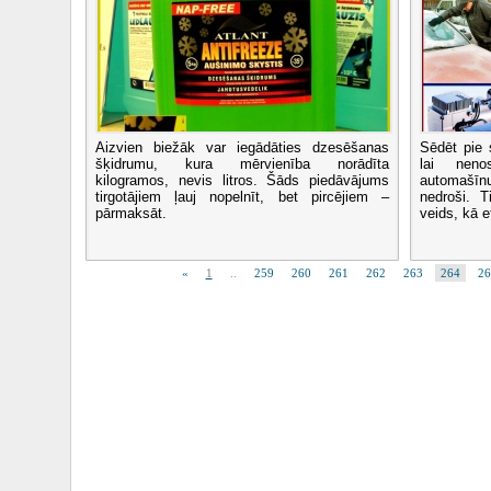
Aizvien biežāk var iegādāties dzesēšanas
Sēdēt pie 
šķidrumu, kura mērvienība norādīta
lai neno
kilogramos, nevis litros. Šāds piedāvājums
automašīnu
tirgotājiem ļauj nopelnīt, bet pircējiem –
nedroši. T
pārmaksāt.
veids, kā ef
«
1
..
259
260
261
262
263
264
26