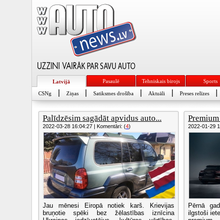
Pasaulē
Tehniskais birojs
Sports
Latvijā
|
|
|
|
|
CSNg
Ziņas
Satiksmes drošība
Aktuāli
Preses relīzes
Palīdzēsim sagādāt apvidus auto...
Premium a
2022-03-28 16:04:27 | Komentāri: (
4
)
2022-01-29 12
Jau mēnesi Eiropā notiek karš. Krievijas
Pērnā gad
bruņotie spēki bez žēlastības iznīcina
ilgstoši ie