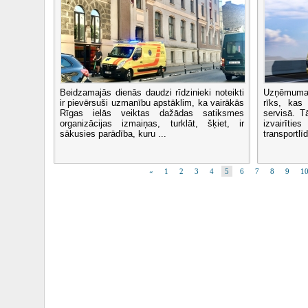
Beidzamajās dienās daudzi rīdzinieki noteikti
Uzņēmumam
ir pievērsuši uzmanību apstāklim, ka vairākās
rīks, kas
Rīgas ielās veiktas dažādas satiksmes
servisā. T
organizācijas izmaiņas, turklāt, šķiet, ir
izvairīt
sākusies parādība, kuru ...
transportlīd
«
1
2
3
4
5
6
7
8
9
1