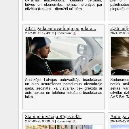
Ukrainas iedzīvotājus, kultūras vērtības,
premium 
būves un ekonomiku, nemaz nerunājot par
palielin
cilvēku (tostarp – diemžēl arī bērn...
pieprasīju
2021.gada autovadītāju populārā...
2,36 milj
2022-01-13 17:43:33 | Komentāri: (
1
)
2021-12-06 19
Analizējot Latvijas autovadītāju braukšanas
Sadursmes 
un auto uzturēšanas paradumus aizvadītajā
notiek ar
gadā, secināts, ka visvairāk tiek grēkots ar
sekas var
auto apkopi un telefona lietošanu braukšanas
cilvēku dz
laikā.
AAS BALTA 
Stabiņu invāzija Rīgas ielās
Auto gara
2021-06-25 00:10:59 | Komentāri: (
1
)
2021-05-27 08