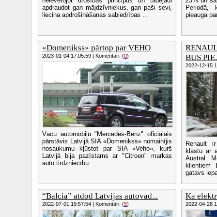
neievērojot drošības principus un tādējādi
23% un sas
apdraudot gan mājdzīvniekus, gan paši sevi,
Periodā, 
liecina apdrošināšanas sabiedrības ...
pieauga pa
«Domenikss» pārtop par VEHO
RENAUL
2023-01-04 17:05:59 | Komentāri: (
0
)
BŪS PIE.
2022-12-15 11
Vācu automobiļu "Mercedes-Benz" oficiālais
pārstāvis Latvijā SIA «Domenikss» nomainījis
Renault i
nosaukumu kļūstot par SIA «Veho», kurš
klāstu ar 
Latvijā bija pazīstams ar "Citroen" markas
Austral. 
auto tirdzniecību.
klientiem 
gatavs iepa
“Balcia” atdod Latvijas autovad...
Kā elektr
2022-07-01 19:57:54 | Komentāri: (
5
)
2022-04-28 17