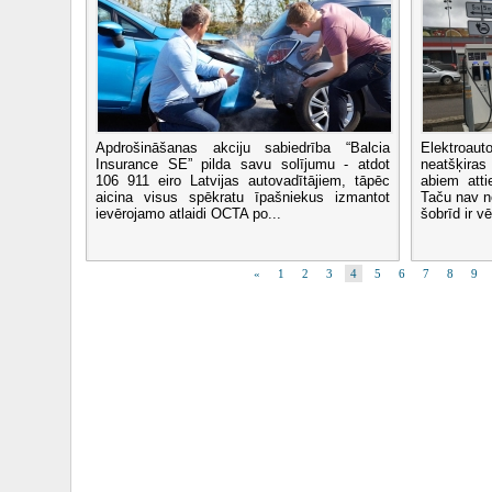
Apdrošināšanas akciju sabiedrība “Balcia
Elektroa
Insurance SE” pilda savu solījumu - atdot
neatšķiras
106 911 eiro Latvijas autovadītājiem, tāpēc
abiem atti
aicina visus spēkratu īpašniekus izmantot
Taču nav n
ievērojamo atlaidi OCTA po...
šobrīd ir vē
«
1
2
3
4
5
6
7
8
9