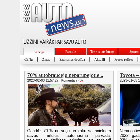
Pasaulē
Tehniskais birojs
Sports
Latvijā
|
|
|
|
|
CSNg
Ziņas
Satiksmes drošība
Aktuāli
Preses relīzes
70% autobraucēju neparūpējotie...
Toyota – 
2023-02-03 11:57:27 | Komentāri: (
0
)
2023-01-05 16
Gandrīz 70 % no suņu un kaķu saimniekiem
Neraugoti
savus mīluļus automašīnā pārvadā,
2022. gadā 