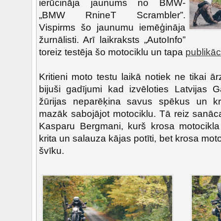
ierūcināja jaunums no BMW-
„BMW RnineT Scrambler”.
Vispirms šo jaunumu iemēģināja
žurnālisti. Arī laikraksts „AutoInfo”
toreiz testēja šo motociklu un tapa
publikāc
Kritieni moto testu laikā notiek ne tikai ār
bijuši gadījumi kad izvēloties Latvijas
žūrijas neparēķina savus spēkus un krī
mazāk sabojājot motociklu. Tā reiz sanāca
Kasparu Bergmani, kurš krosa motocikla 
krita un salauza kājas potīti, bet krosa mo
švīku.