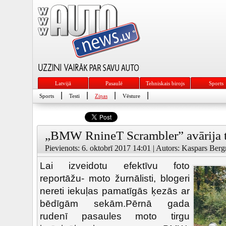
Latvijā
Pasaulē
Tehniskais birojs
Sports
|
|
|
|
Sports
Testi
Ziņas
Vēsture
„BMW RnineT Scrambler” avārija te
Pievienots: 6. oktobrī 2017 14:01 | Autors: Kaspars Berg
Lai izveidotu efektīvu foto
reportāžu- moto žurnālisti, blogeri
nereti iekuļas pamatīgās ķezās ar
bēdīgām sekām.Pērnā gada
rudenī pasaules moto tirgu