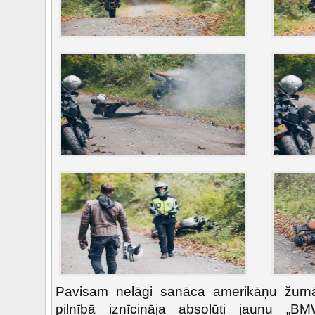
Pavisam nelāgi sanāca amerikāņu žurnāli
pilnībā iznīcināja absolūti jaunu „B