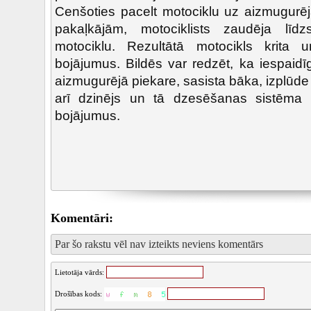
Cenšoties pacelt motociklu uz aizmugurējā
pakaļkājām, motociklists zaudēja līd
motociklu. Rezultātā motocikls krita
bojājumus. Bildēs var redzēt, ka iespaidī
aizmugurējā piekare, sasista bāka, izplūde
arī dzinējs un tā dzesēšanas sistēma a
bojājumus.
Komentāri:
Par šo rakstu vēl nav izteikts neviens komentārs
Lietotāja vārds:
Drošības kods: