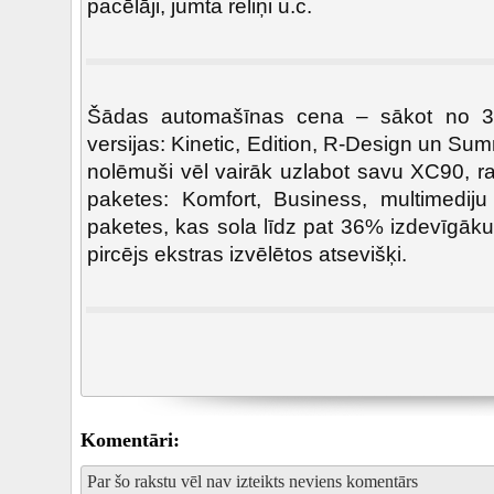
pacēlāji, jumta reliņi u.c.
Šādas automašīnas cena – sākot no 39
versijas: Kinetic, Edition, R-Design un S
nolēmuši vēl vairāk uzlabot savu XC90, r
paketes: Komfort, Business, multimedij
paketes, kas sola līdz pat 36% izdevīgāk
pircējs ekstras izvēlētos atsevišķi.
Komentāri:
Par šo rakstu vēl nav izteikts neviens komentārs