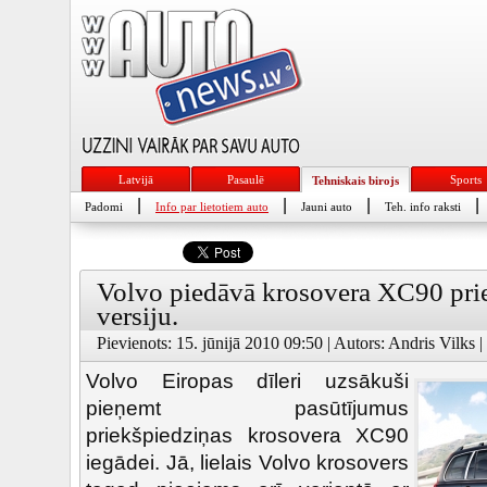
Latvijā
Pasaulē
Sports
Tehniskais birojs
|
|
|
|
Padomi
Info par lietotiem auto
Jauni auto
Teh. info raksti
Volvo piedāvā krosovera XC90 pri
versiju.
Pievienots: 15. jūnijā 2010 09:50 | Autors: Andris Vilks |
Volvo Eiropas dīleri uzsākuši
pieņemt pasūtījumus
priekšpiedziņas krosovera XC90
iegādei. Jā, lielais Volvo krosovers