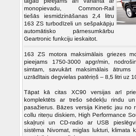
tagad pieejams arī variantā ar
monopievadu, Common-Rail
tiešās iesmidzināšanas 2,4 litru
163 ZS turbodīzeli un sešpakāpju
automātisko pārnesumkārbu
Geartronic funkciju ieskaitot.
163 ZS motora maksimālais griezes 
pieejams 1750-3000 apgr/min, nodroši
simtam, savukārt maksimālais ātrums 
uzrādītais degvielas patēriņš – 8,5 litri uz 
Tāpat kā citas XC90 versijas arī priek
komplektēts ar trešo sēdekļu rindu u
pasažierus. Bāzes versija Kinetic jau no
collu riteņu diskiem, High Performance So
skaļruņi un CD-radio ar USB pieslēgvi
sistēma Nivomat, miglas lukturi, klimata ko