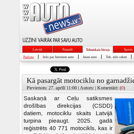
Latvijā
Pasaulē
Sports
Tehniskais birojs
|
|
|
|
Padomi
Info par lietotiem auto
Jauni auto
Teh. info raksti
Kā pasargāt motociklu no garnadž
Pievienots: 27. aprīlī 11:00 | Autors: | Komentāri: (
0
)
Saskaņā ar Ceļu satiksmes
drošības direkcijas (CSDD)
datiem, motociklu skaits Latvijā
turpina pieaugt. 2025. gadā
reģistrēts 40 771 motocikls, kas ir