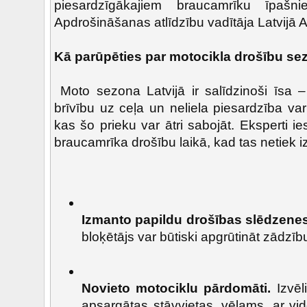
piesardzīgākajiem braucamrīku īpašn
Apdrošināšanas atlīdzību vadītāja Latvijā A
Kā parūpēties par motocikla drošību se
Moto sezona Latvijā ir salīdzinoši īsa – 
brīvību uz ceļa un neliela piesardzība va
kas šo prieku var ātri sabojāt. Eksperti 
braucamrīka drošību laikā, kad tas netiek 
Izmanto papildu drošības slēdzenes
bloķētājs var būtiski apgrūtināt zādzīb
Novieto motociklu pārdomāti.
Izvēl
apsargātas stāvvietas, vēlams, ar vi