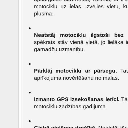
motociklu uz ielas, izvēlies vietu, ku
plūsma.
Neatstāj motociklu ilgstoši bez 
spēkrats stāv vienā vietā, jo lielāka 
garnadžu uzmanību.
Pārklāj motociklu ar pārsegu.
Tas
aprīkojuma novērtēšanu no malas.
Izmanto GPS izsekošanas ierīci.
Tā 
motociklu zādzības gadījumā.
Glabā atslēgas drošībā.
Neatstāj tās 