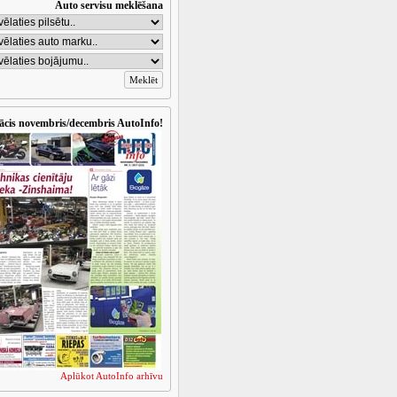
Auto servisu meklēšana
ācis novembris/decembris AutoInfo!
Aplūkot AutoInfo arhīvu