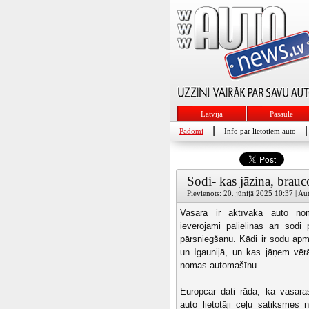
Latvijā
Pasaulē
|
|
Padomi
Info par lietotiem auto
Sodi- kas jāzina, brau
Pievienots: 20. jūnijā 2025 10:37 | Aut
Vasara ir aktīvākā auto n
ievērojami palielinās arī sodi
pārsniegšanu. Kādi ir sodu apmē
un Igaunijā, un kas jāņem vērā
nomas automašīnu.
Europcar dati rāda, ka vasa
auto lietotāji ceļu satiksmes 