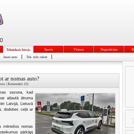
Sports
Vēsture
Degustācijas
R
Tehniskais birojs
|
|
Jauni auto
Teh. info raksti
cot ar nomas auto?
ors: | Komentāri: (
0
)
omas sezona, kad
 par atļautā ātruma
ri Latvijā, Lietuvā
, dodoties ceļā ar
ras mēnešos nomas
noteikumus pārkāpj