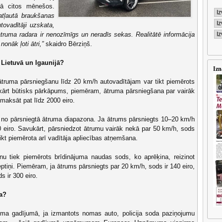
ā citos mēnešos.
 atļautā braukšanas
tovadītāji uzskata,
uma radara ir nenozīmīgs un neradīs sekas. Realitātē informācija
nonāk ļoti ātri,”
skaidro Bērziņš.
, Lietuvā un Igaunijā?
Izn
 ātruma pārsniegšanu līdz 20 km/h autovadītājam var tikt piemērots
kārt būtisks pārkāpums, piemēram, ātruma pārsniegšana par vairāk
zmaksāt pat līdz 2000 eiro.
s no pārsniegtā ātruma diapazona. Ja ātrums pārsniegts 10–20 km/h
 eiro. Savukārt, pārsniedzot ātrumu vairāk nekā par 50 km/h, sods
 tikt piemērota arī vadītāja apliecības atņemšana.
nu tiek piemērots brīdinājuma naudas sods, ko aprēķina, reizinot
eptiņi. Piemēram, ja ātrums pārsniegts par 20 km/h, sods ir 140 eiro,
s ir 300 eiro.
a?
uma gadījumā, ja izmantots nomas auto, policija soda paziņojumu