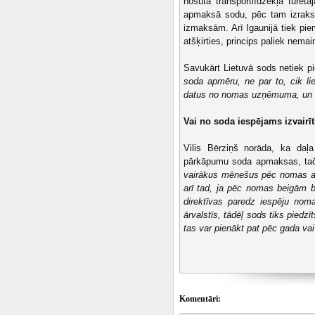
nosūta transportlīdzekļa tur
apmaksā sodu, pēc tam izraksta
izmaksām. Arī Igaunijā tiek piem
atšķirties, princips paliek nemai
Savukārt Lietuvā sods netiek
soda apmēru, ne par to, cik lie
datus no nomas uzņēmuma, un so
Vai no soda iespējams izvairī
Vilis Bērziņš norāda, ka daļa
pārkāpumu soda apmaksas, taču
vairākus mēnešus pēc nomas au
arī tad, ja pēc nomas beigām bū
direktīvas paredz iespēju nom
ārvalstīs, tādēļ sods tiks piedz
tas var pienākt pat pēc gada vai
Komentāri: