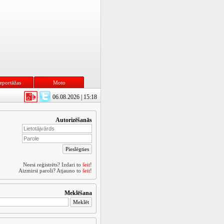
eportāžas
Moto
06.08.2026 | 15:18
Autorizēšanās
Neesi reģistrēts? Izdari to
šeit
!
Aizmirsi paroli? Atjauno to
šeit
!
Meklēšana