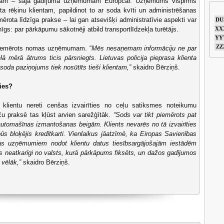
ētājam – šajā gadījumā uzņēmumam Europcar. Uzņēmums vispirms
 rēķinu klientam, papildinot to ar soda kvīti un administrēšanas
ērota līdzīga prakse – lai gan atsevišķi administratīvie aspekti var
DU
nīgs: par pārkāpumu sākotnēji atbild transportlīdzekļa turētājs.
XX
YY
ZZ
 piemērots nomas uzņēmumam. “
Mēs nesaņemam informāciju ne par
lā mērā ātrums ticis pārsniegts. Lietuvas policija pieprasa klienta
da paziņojums tiek nosūtīts tieši klientam,”
skaidro Bērziņš.
ties?
 klientu nereti cenšas izvairīties no ceļu satiksmes noteikumu
 praksē tas kļūst arvien sarežģītāk.
“Sods var tikt piemērots pat
tomašīnas izmantošanas beigām. Klients nevarēs no tā izvairīties
s bloķējis kredītkarti. Vienlaikus jāatzīmē, ka Eiropas Savienības
as uzņēmumiem nodot klientu datus tiesībsargājošajām iestādēm
īts neatkarīgi no valsts, kurā pārkāpums fiksēts, un dažos gadījumos
 vēlāk,”
skaidro Bērziņš.