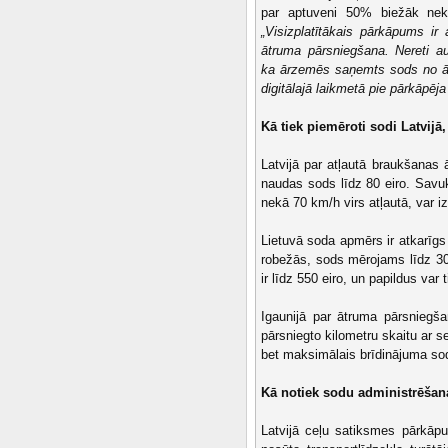
par aptuveni 50% biežāk nek
„Visizplatītākais pārkāpums ir
ātruma pārsniegšana. Nereti au
ka ārzemēs saņemts sods no ātr
digitālajā laikmetā pie pārkāpēja 
Kā tiek piemēroti sodi Latvijā
Latvijā par atļautā braukšanas
naudas sods līdz 80 eiro. Savu
nekā 70 km/h virs atļautā, var i
Lietuvā soda apmērs ir atkarīg
robežās, sods mērojams līdz 30
ir līdz 550 eiro, un papildus var
Igaunijā par ātruma pārsniegša
pārsniegto kilometru skaitu ar s
bet maksimālais brīdinājuma sod
Kā notiek sodu administrēšan
Latvijā ceļu satiksmes pārkāp