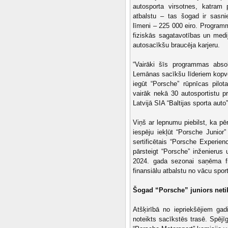
autosporta virsotnes, katram p
atbalstu – tas šogad ir sasni
līmeni – 225 000 eiro. Program
fiziskās sagatavotības un medij
autosacīkšu braucēja karjeru.
“Vairāki šīs programmas abso
Lemānas sacīkšu līderiem kopvē
iegūt “Porsche” rūpnīcas pilo
vairāk nekā 30 autosportistu pr
Latvijā SIA “Baltijas sporta auto
Viņš ar lepnumu piebilst, ka p
iespēju iekļūt “Porsche Junior”
sertificētais “Porsche Experien
pārsteigt “Porsche” inženierus 
2024. gada sezonai saņēma fra
finansiālu atbalstu no vācu spo
Šogad “Porsche” juniors netik
Atšķirībā no iepriekšējiem ga
noteikts sacīkstēs trasē. Spējī