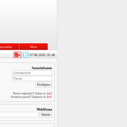
eportāžas
Moto
07.08.2026 | 01:40
Autorizēšanās
Neesi reģistrēts? Izdari to
šeit
!
Aizmirsi paroli? Atjauno to
šeit
!
Meklēšana