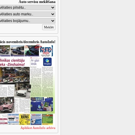
Auto servisu meklēšana
ācis novembris/decembris AutoInfo!
Aplūkot AutoInfo arhīvu