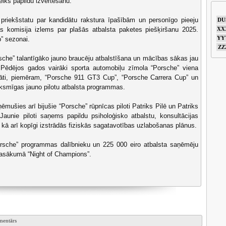
eiks papildu izvērtēšanu.
 priekšstatu par kandidātu rakstura īpašībām un personīgo pieeju
DU
s komisija izlems par plašās atbalsta paketes piešķiršanu 2025.
XX
YY
” sezonai.
ZZ
sche” talantīgāko jauno braucēju atbalstīšana un mācības sākas jau
. Pēdējos gados vairāki sporta automobiļu zīmola “Porsche” viena
ti, piemēram, “Porsche 911 GT3 Cup”, “Porsche Carrera Cup” un
veiksmīgas jauno pilotu atbalsta programmas.
ēmušies arī bijušie “Porsche” rūpnīcas piloti Patriks Pilē un Patriks
Jaunie piloti saņems papildu psiholoģisko atbalstu, konsultācijas
 kā arī kopīgi izstrādās fiziskās sagatavotības uzlabošanas plānus.
orsche” programmas dalībnieku un 225 000 eiro atbalsta saņēmēju
pasākumā “Night of Champions”.
omentārs