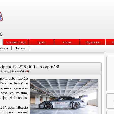
Tehniskais birojs
Sports
Vēsture
Degustācijas
R
|
|
ncepti
Tūnings
tipendija 225 000 eiro apmērā
 Autors: | Komentāri: (
0
)
porta auto ražotāja
“Porsche Junior” un
o apmērā sacenšas
 pasaules valstīm,
ācijas, Nīderlandes.
1997. gada atbalsta
līdz viņiem iekarot