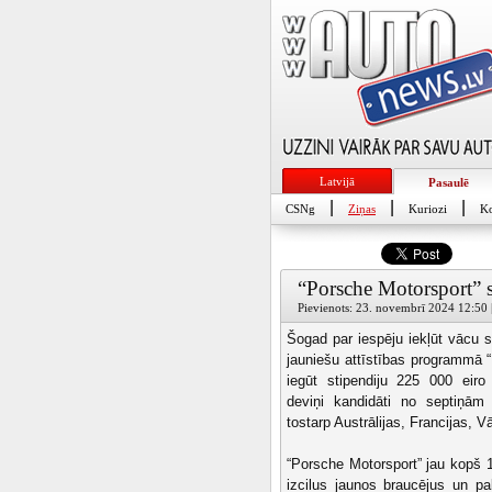
Latvijā
Pasaulē
|
|
|
CSNg
Ziņas
Kuriozi
Ko
“Porsche Motorsport” s
Pievienots: 23. novembrī 2024 12:50 |
Šogad par iespēju iekļūt vācu s
jauniešu attīstības programmā 
iegūt stipendiju 225 000 eir
deviņi kandidāti no septiņām
tostarp Austrālijas, Francijas, V
“Porsche Motorsport” jau kopš 
izcilus jaunos braucējus un pa