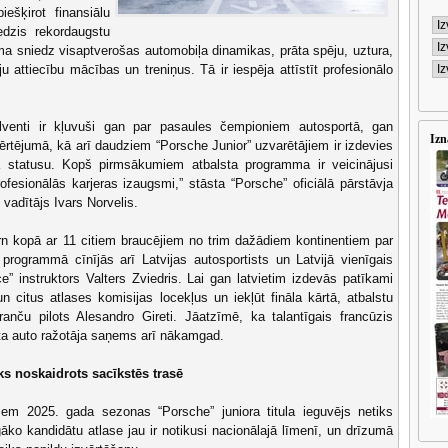
iešķirot finansiālu
edzis rekordaugstu
ma sniedz visaptverošas automobiļa dinamikas, prāta spēju, uztura,
u attiecību mācības un treniņus. Tā ir iespēja attīstīt profesionālo
lventi ir kļuvuši gan par pasaules čempioniem autosportā, gan
Izn
rtējumā, kā arī daudziem “Porsche Junior” uzvarētājiem ir izdevies
ta statusu. Kopš pirmsākumiem atbalsta programma ir veicinājusi
ofesionālās karjeras izaugsmi,” stāsta “Porsche” oficiālā pārstāvja
” vadītājs Ivars Norvelis.
ērn kopā ar 11 citiem braucējiem no trim dažādiem kontinentiem par
 programmā cīnījās arī Latvijas autosportists un Latvijā vienīgais
ce” instruktors Valters Zviedris. Lai gan latvietim izdevās patīkami
un citus atlases komisijas locekļus un iekļūt fināla kārtā, atbalstu
nču pilots Alesandro Gireti. Jāatzīmē, ka talantīgais francūzis
rta auto ražotāja saņems arī nākamgad.
s noskaidrots sacīkstēs trasē
diem 2025. gada sezonas “Porsche” juniora titula ieguvējs netiks
gāko kandidātu atlase jau ir notikusi nacionālajā līmenī, un drīzumā