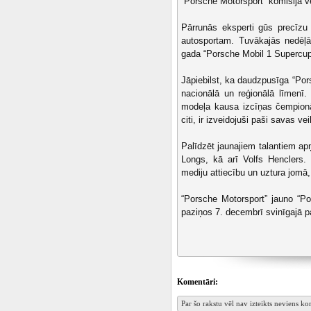
“Porsche Motorsport” komisija v
Pārrunās eksperti gūs precīzu
autosportam. Tuvākajās nedēļā
gada “Porsche Mobil 1 Supercup
Jāpiebilst, ka daudzpusīga “Por
nacionālā un reģionālā līmenī
modeļa kausa izcīņas čempionā
citi, ir izveidojuši paši savas 
Palīdzēt jaunajiem talantiem apņ
Longs, kā arī Volfs Henclers. 
mediju attiecību un uztura jomā,
“Porsche Motorsport” jauno “P
paziņos 7. decembrī svinīgajā 
Komentāri:
Par šo rakstu vēl nav izteikts neviens k