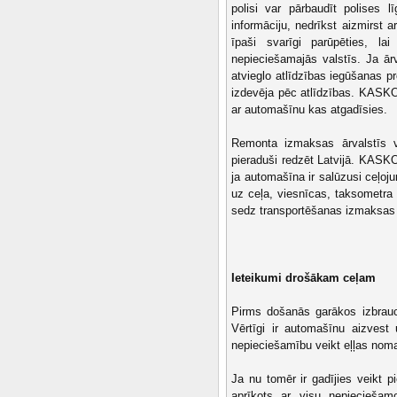
polisi var pārbaudīt polises 
informāciju, nedrīkst aizmirst a
īpaši svarīgi parūpēties, l
nepieciešamajās valstīs. Ja ār
atvieglo atlīdzības iegūšanas 
izdevēja pēc atlīdzības. KASKO 
ar automašīnu kas atgadīsies.
Remonta izmaksas ārvalstīs 
pieraduši redzēt Latvijā. KASK
ja automašīna ir salūzusi ceļo
uz ceļa, viesnīcas, taksometra
sedz transportēšanas izmaksas 
Ieteikumi drošākam ceļam
Pirms došanās garākos izbrauci
Vērtīgi ir automašīnu aizvest u
nepieciešamību veikt eļļas nomai
Ja nu tomēr ir gadījies veikt pi
aprīkots ar visu nepieciešam