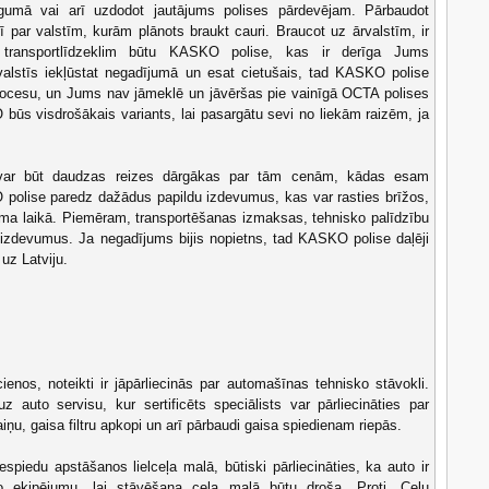
līgumā vai arī uzdodot jautājums polises pārdevējam. Pārbaudot
rī par valstīm, kurām plānots braukt cauri. Braucot uz ārvalstīm, ir
ai transportlīdzeklim būtu KASKO polise, kas ir derīga Jums
valstīs iekļūstat negadījumā un esat cietušais, tad KASKO polise
procesu, un Jums nav jāmeklē un jāvēršas pie vainīgā OCTA polises
būs visdrošākais variants, lai pasargātu sevi no liekām raizēm, ja
var būt daudzas reizes dārgākas par tām cenām, kādas esam
O polise paredz dažādus papildu izdevumus, kas var rasties brīžos,
juma laikā. Piemēram, transportēšanas izmaksas, tehnisko palīdzību
 izdevumus. Ja negadījums bijis nopietns, tad KASKO polise daļēji
uz Latviju.
enos, noteikti ir jāpārliecinās par automašīnas tehnisko stāvokli.
z auto servisu, kur sertificēts speciālists var pārliecināties par
ņu, gaisa filtru apkopi un arī pārbaudi gaisa spiedienam riepās.
espiedu apstāšanos lielceļa malā, būtiski pārliecināties, ka auto ir
o ekipējumu, lai stāvēšana ceļa malā būtu droša. Proti, Ceļu