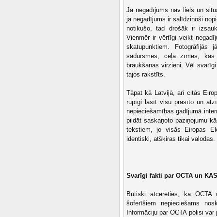
Ja negadījums nav liels un situā
ja negadījums ir salīdzinoši nopi
notikušo, tad drošāk ir izsau
Vienmēr ir vērtīgi veikt negad
skatupunktiem. Fotogrāfijās j
sadursmes, ceļa zīmes, kas 
braukšanas virzieni. Vēl svarīg
tajos rakstīts.
Tāpat kā Latvijā, arī citās Eir
rūpīgi lasīt visu prasīto un at
nepieciešamības gadījumā intern
pildāt saskaņoto paziņojumu kād
tekstiem, jo visās Eiropas Ek
identiski, atšķiras tikai valodas.
Svarīgi fakti par OCTA un KA
Būtiski atcerēties, ka OCTA
šoferīšiem nepieciešams noska
Informāciju par OCTA polisi var