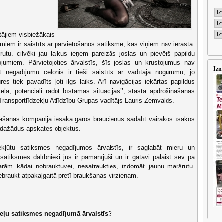
tājiem visbiežākais
miem ir saistīts ar pārvietošanos satiksmē, kas viņiem nav ierasta.
utu, cilvēki jau laikus ieņem pareizās joslas un pievērš papildu
jumiem. Pārvietojoties ārvalstīs, šīs joslas un krustojumus nav
Izn
 negadījumu cēlonis ir tieši saistīts ar vadītāja nogurumu, jo
s tiek pavadīts ļoti ilgs laiks. Arī navigācijas iekārtas papildus
ļa, potenciāli radot bīstamas situācijas’’, stāsta apdrošināšanas
Transportlīdzekļu Atlīdzību Grupas vadītājs Lauris Zemvalds.
šanas kompānija iesaka garos braucienus sadalīt vairākos īsākos
am dažādus apskates objektus.
ekļūtu satiksmes negadījumos ārvalstīs, ir saglabāt mieru un
 satiksmes dalībnieki jūs ir pamanījuši un ir gatavi palaist sev pa
arām kādai nobrauktuvei, nesatraukties, izdomāt jaunu maršrutu.
braukt atpakaļgaitā pretī braukšanas virzienam.
t ceļu satiksmes negadījumā ārvalstīs?