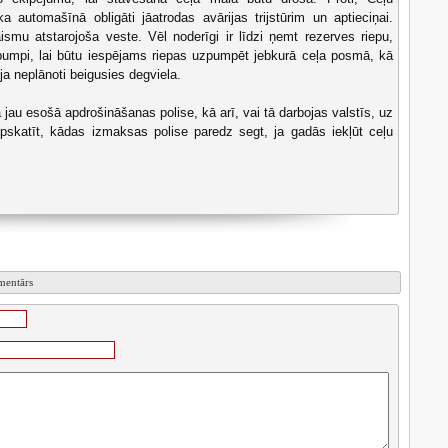
 automašīnā obligāti jāatrodas avārijas trijstūrim un aptieciņai.
ismu atstarojoša veste. Vēl noderīgi ir līdzi ņemt rezerves riepu,
umpi, lai būtu iespējams riepas uzpumpēt jebkurā ceļa posmā, kā
 ja neplānoti beigusies degviela.
ā jau esošā apdrošināšanas polise, kā arī, vai tā darbojas valstīs, uz
pskatīt, kādas izmaksas polise paredz segt, ja gadās iekļūt ceļu
omentārs