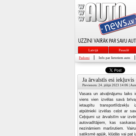
Latvijā
Pasaulē
|
|
Padomi
Info par lietotiem auto
Ja ārvalstīs esi iekļuv
Pievienots: 24. jūlijā 2023 14:06 | Au
Vasara un atvaļinājumu laiks i
viens vien izvēlas savā brīvaj
ietaupītu transportlīdzekļu
atpūtnieki izvēlas ceļot ar sa
Ceļojumi uz ārvalstīm var izvēr
autovadītājiem, kas saskara
nezināmiem maršrutiem. Vairu
satiksmē apjūk, kļūdās vai pat iz