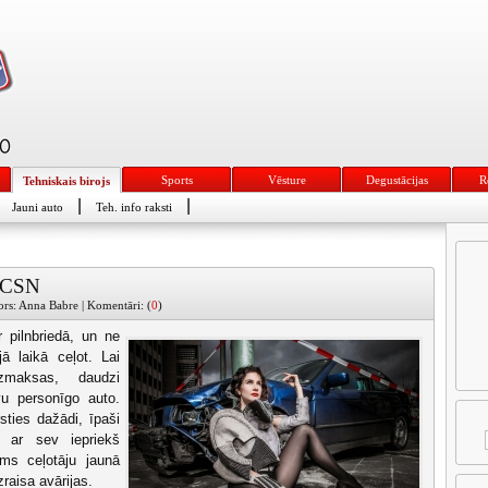
Sports
Vēsture
Degustācijas
R
Tehniskais birojs
|
|
Jauni auto
Teh. info raksti
is CSN
tors: Anna Babre | Komentāri: (
0
)
r pilnbriedā, un ne
ā laikā ceļot. Lai
 izmaksas, daudzi
vu personīgo auto.
sties dažādi, īpaši
s ar sev iepriekš
ms ceļotāju jaunā
raisa avārijas.