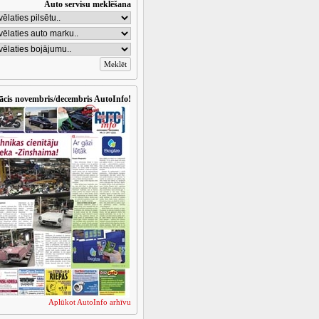
Auto servisu meklēšana
ācis novembris/decembris AutoInfo!
Aplūkot AutoInfo arhīvu