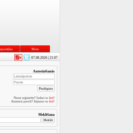
eportāžas
Moto
07.08.2026 | 21:07
Autorizēšanās
Neesi reģistrēts? Izdari to
šeit
!
Aizmirsi paroli? Atjauno to
šeit
!
Meklēšana