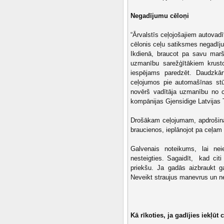
Negadījumu cēloņi
“Ārvalstīs ceļojošajiem autovadī
cēlonis ceļu satiksmes negadīju
Ikdienā, braucot pa savu maršr
uzmanību sarežģītākiem krusto
iespējams paredzēt. Daudzkārt
ceļojumos pie automašīnas stūre
novērš vadītāja uzmanību no ce
kompānijas Gjensidige Latvijas 
Drošākam ceļojumam, apdrošinā
braucienos, ieplānojot pa ceļ
Galvenais noteikums, lai nei
nesteigties. Sagaidīt, kad citi
priekšu. Ja gadās aizbraukt g
Neveikt straujus manevrus un ne
Kā rīkoties, ja gadījies iekļū