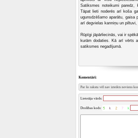
Satiksmes noteikumi paredz, ka
Tāpat lieti noderēs arī koša ga
ugunsdzēšamo aparātu, gaisa p
arī degvielas kanniņu un piltuvi,
Rūpīgi jāpārliecinās, vai ir spēk
kurām dodaties. Kā arī vērts a
satiksmes negadījumā.
Komentāri:
Par šo rakstu vēl nav izteikts neviens k
Lietotāja vārds:
Drošības kods: