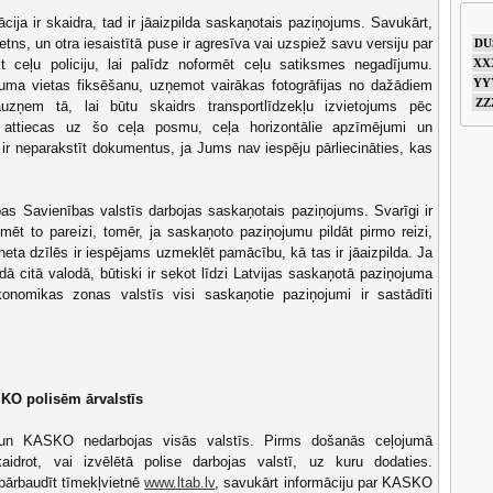
cija ir skaidra, tad ir jāaizpilda saskaņotais paziņojums. Savukārt,
etns, un otra iesaistītā puse ir agresīva vai uzspiež savu versiju par
DU
kt ceļu policiju, lai palīdz noformēt ceļu satiksmes negadījumu.
XX
YY
ījuma vietas fiksēšanu, uzņemot vairākas fotogrāfijas no dažādiem
ZZ
āuzņem tā, lai būtu skaidrs transportlīdzekļu izvietojums pēc
attiecas uz šo ceļa posmu, ceļa horizontālie apzīmējumi un
i ir neparakstīt dokumentus, ja Jums nav iespēju pārliecināties, kas
opas Savienības valstīs darbojas saskaņotais paziņojums. Svarīgi ir
zīmēt to pareizi, tomēr, ja saskaņoto paziņojumu pildāt pirmo reizi,
eta dzīlēs ir iespējams uzmeklēt pamācību, kā tas ir jāaizpilda. Ja
ā citā valodā, būtiski ir sekot līdzi Latvijas saskaņotā paziņojuma
onomikas zonas valstīs visi saskaņotie paziņojumi ir sastādīti
SKO polisēm ārvalstīs
 un KASKO nedarbojas visās valstīs. Pirms došanās ceļojumā
idrot, vai izvēlētā polise darbojas valstī, uz kuru dodaties.
 pārbaudīt tīmekļvietnē
www.ltab.lv
, savukārt informāciju par KASKO