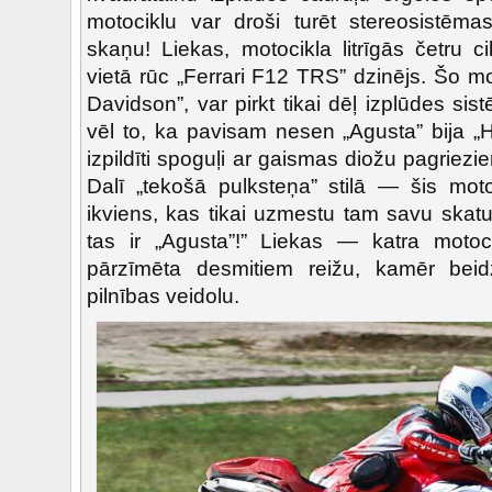
motociklu var droši turēt stereosistēm
skaņu! Liekas, motocikla litrīgās četru 
vietā rūc „Ferrari F12 TRS” dzinējs. Šo mo
Davidson”, var pirkt tikai dēļ izplūdes si
vēl to, ka pavisam nesen „Agusta” bija „H
izpildīti spoguļi ar gaismas diožu pagriezie
Dalī „tekošā pulksteņa” stilā — šis motoc
ikviens, kas tikai uzmestu tam savu skatu,
tas ir „Agusta”!” Liekas — katra motoci
pārzīmēta desmitiem reižu, kamēr beidz
pilnības veidolu.