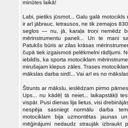
minūtes laikā!
Labi, pietiks jūsmot... Galu galā motocikls
ir arī jābrauc. Ietrausos, ne tik zemajos
seglos — nu, jā, karaļa troņi nemēdz 
mērinstrumentu paneli... Un te mani sa
Patukšs būris ar zilas krāsas mērinstrume
čupā tiek izgaismoti pelēkmelni rādījumi.
iebildīs, ka sporta motociklam mērinstrum
mirušajam klepus zāles. Trases motociklam
mākslas darba sirdī... Vai arī es no māksla
Štrunts ar mākslu, ieslēdzam pirmo pārne
Ups... nu kādēļ tā neiet... laikapstākļi t
vispār. Pusi dienas lija lietus, visi drebinā
nespēja sasniegt normālu darba tempe
motociklam bija uzmontētas jaunas u
mēģinājumi nedaudz straujāk izbraukt p