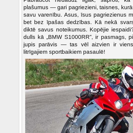
plašumus — gari pagriezieni, taisnes, kurā
savu varenību. Asus, īsus pagriezienus mo
bet bez īpašas dedzības. Kā nekā svars
diktē savus noteikumus. Kopējie iespaidi?
dulls kā „BMW S1000RR”, ir pasmags, pie
jupis parāvis — tas vēl aizvien ir vien
litrīgajiem sportbaikiem pasaulē!