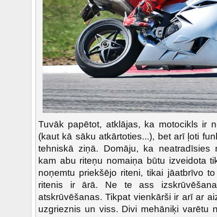
Tuvāk papētot, atklājas, ka motocikls ir ne
(kaut kā sāku atkārtoties...), bet arī ļoti fu
tehniskā ziņā. Domāju, ka neatradīsies n
kam abu riteņu nomaiņa būtu izveidota tik
noņemtu priekšējo riteni, tikai jāatbrīvo
ritenis ir ārā. Ne te ass izskrūvēša
atskrūvēšanas. Tikpat vienkārši ir arī ar a
uzgrieznis un viss. Divi mehāniķi varētu 