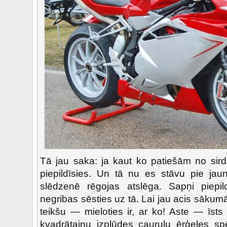
Tā jau saka: ja kaut ko patiešām no sirds
piepildīsies. Un tā nu es stāvu pie ja
slēdzenē rēgojas atslēga. Sapņi piepil
negribas sēsties uz tā. Lai jau acis sāku
teikšu — mieloties ir, ar ko! Aste — īst
kvadrātainu izplūdes cauruļu ērģeles s