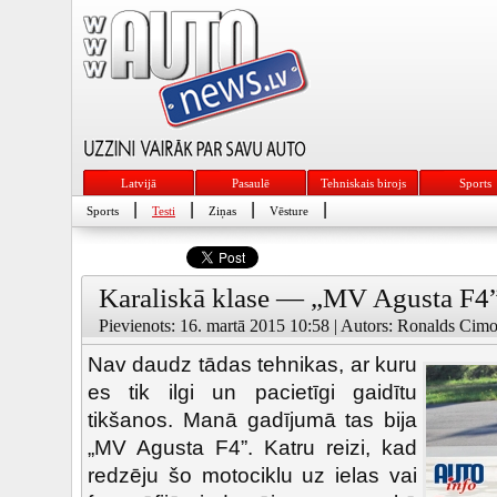
Latvijā
Pasaulē
Tehniskais birojs
Sports
|
|
|
|
Sports
Testi
Ziņas
Vēsture
Karaliskā klase — „MV Agusta F4
Pievienots: 16. martā 2015 10:58 | Autors: Ronalds Cimo
Nav daudz tādas tehnikas, ar kuru
es tik ilgi un pacietīgi gaidītu
tikšanos. Manā gadījumā tas bija
„MV Agusta F4”. Katru reizi, kad
redzēju šo motociklu uz ielas vai