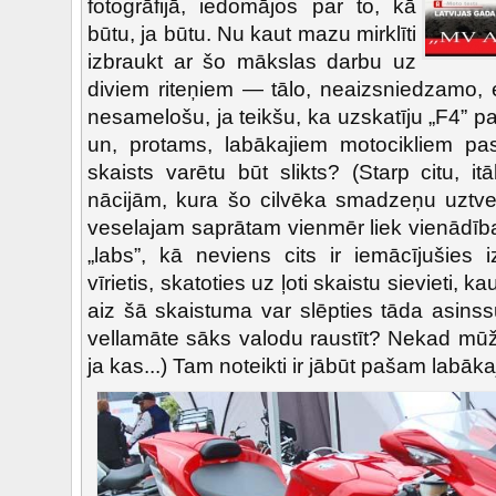
fotogrāfijā, iedomājos par to, kā
būtu, ja būtu. Nu kaut mazu mirklīti
izbraukt ar šo mākslas darbu uz
diviem riteņiem — tālo, neaizsniedzamo, 
nesamelošu, ja teikšu, ka uzskatīju „F4” p
un, protams, labākajiem motocikliem pa
skaists varētu būt slikts? (Starp citu, itā
nācijām, kura šo cilvēka smadzeņu uztver
veselajam saprātam vienmēr liek vienādība
„labs”, kā neviens cits ir iemācījušies 
vīrietis, skatoties uz ļoti skaistu sievieti, k
aiz šā skaistuma var slēpties tāda asinss
vellamāte sāks valodu raustīt? Nekad mūž
ja kas...) Tam noteikti ir jābūt pašam labāk