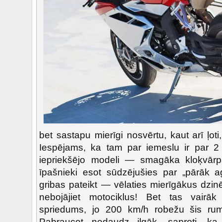
bet sastapu mierīgi nosvērtu, kaut arī ļoti,
Iespējams, ka tam par iemeslu ir par 2
iepriekšējo modeli — smagāka kloķvārps
īpašnieki esot sūdzējušies par „pārāk ag
gribas pateikt — vēlaties mierīgākus dzinē
nebojājiet motociklus! Bet tas vairā
spriedums, jo 200 km/h robežu šis ruma
Pabraucot nedaudz ilgāk, saproti, ka