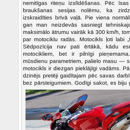
nemitīgas riteņu izslīdēšanas. Pēc īsas
braukšanas sesijas nolēmu, ka zirdz
izskraidīties brīvā vaļā. Pie viena normā
gan man neizdevās sasniegt tehniskaj
maksimālo ātrumu vairāk kā 300 km/h, tom
par motociklu radās. Motocikls ļoti labi „
Sēdpozīcija nav pati ērtākā, kādu es
motocikliem, bet ir pilnīgi pieņemam
mūsdienu parametriem, palielo masu — s
motocikls ir diezgan pieklājīgi vadāms. Pā
dzinējs pretēji gaidītajam pēc savas darbī
bez pārsteigumiem.
Godīgi sakot, es biju g