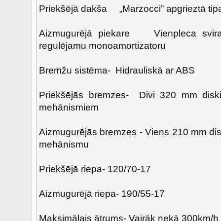
Priekšējā dakša „Marzocci” apgrieztā tip
Aizmugurējā piekare Vienpleca svira,
regulējamu monoamortizatoru
Bremžu sistēma- Hidrauliskā ar ABS
Priekšējās bremzes- Divi 320 mm disk
mehānismiem
Aizmugurējās bremzes - Viens 210 mm di
mehānismu
Priekšējā riepa- 120/70-17
Aizmugurējā riepa- 190/55-17
Maksimālais ātrums- Vairāk nekā 300km/h