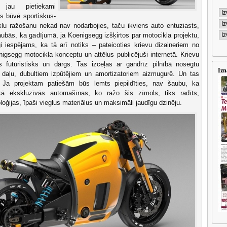
 jau pietiekami
s būvē sportiskus-
lu ražošanu nekad nav nodarbojies, taču ikviens auto entuziasts,
ubās, ka gadījumā, ja Koenigsegg izšķirtos par motocikla projektu,
gi iespējams, ka tā arī notiks – pateicoties krievu dizaineriem no
nigsegg motocikla konceptu un attēlus publicējuši internetā. Krievu
s futūristisks un dārgs. Tas izceļas ar gandrīz pilnībā nosegtu
Izn
 daļu, dubultiem izpūtējiem un amortizatoriem aizmugurē. Un tas
nu. Ja projektam patiešām būs lemts piepildīties, nav šaubu, ka
ā ekskluzīvās automašīnas, ko ražo šis zīmols, tiks radīts,
oģijas, īpaši vieglus materiālus un maksimāli jaudīgu dzinēju.