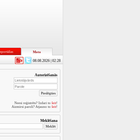
eportāžas
Moto
08.08.2026 | 02:28
Autorizēšanās
Neesi reģistrēts? Izdari to
šeit
!
Aizmirsi paroli? Atjauno to
šeit
!
Meklēšana