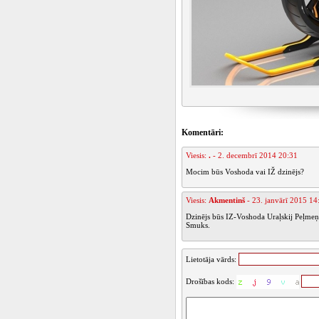
Komentāri:
Viesis:
.
- 2. decembrī 2014 20:31
Mocim būs Voshoda vai IŽ dzinējs?
Viesis:
Akmentinš
- 23. janvārī 2015 14
Dzinējs būs IZ-Voshoda Uraļskij Peļmeņ 
Smuks.
Lietotāja vārds:
Drošības kods: