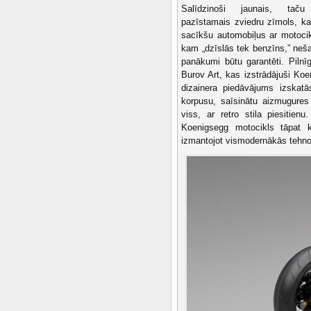
Salīdzinoši jaunais, taču
pazīstamais zviedru zīmols, ka
sacīkšu automobiļus ar motocik
kam „dzīslās tek benzīns,” neša
panākumi būtu garantēti. Pilnī
Burov Art, kas izstrādājuši Koe
dizainera piedāvājums izskatā
korpusu, saīsinātu aizmugures
viss, ar retro stila piesitie
Koenigsegg motocikls tāpat k
izmantojot vismodernākās tehnol