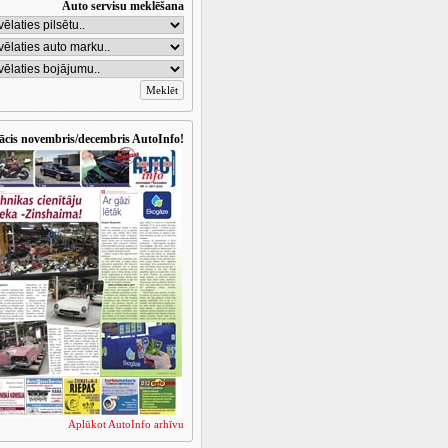
Auto servisu meklēšana
ācis novembris/decembris AutoInfo!
Aplūkot AutoInfo arhīvu