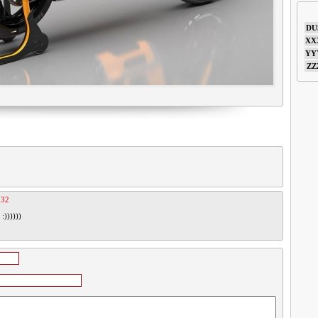
DU
XX
YY
ZZ
:32
:))))))