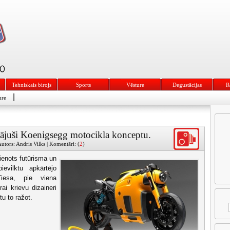
Tehniskais birojs
Sports
Vēsture
Degustācijas
R
|
ure
ādājuši Koenigsegg motocikla konceptu.
utors: Andris Vilks | Komentāri: (
2
)
ienots futūrisma un
ievilktu apkārtējo
iesa, pie viena
ai krievu dizaineri
u to ražot.