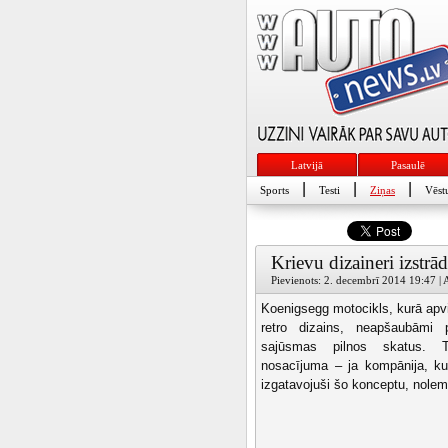
Latvijā
Pasaulē
|
|
|
Sports
Testi
Ziņas
Vēst
Krievu dizaineri izstr
Pievienots: 2. decembrī 2014 19:47 | A
Koenigsegg motocikls, kurā apv
retro dizains, neapšaubāmi p
sajūsmas pilnos skatus. T
nosacījuma – ja kompānija, kur
izgatavojuši šo konceptu, nolemt