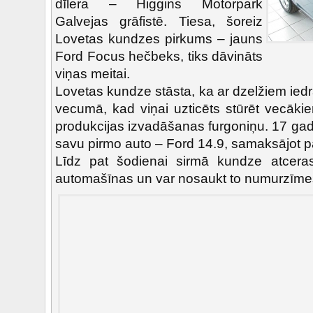
dīlera – Higgins Motorpark
Galvejas grāfistē. Tiesa, šoreiz
Lovetas kundzes pirkums – jauns
Ford Focus hečbeks, tiks dāvināts
viņas meitai.
Lovetas kundze stāsta, ka ar dzelžiem ied
vecumā, kad viņai uzticēts stūrēt vecāki
produkcijas izvadāšanas furgoniņu. 17 ga
savu pirmo auto – Ford 14.9, samaksājot p
Līdz pat šodienai sirmā kundze atcer
automašīnas un var nosaukt to numurzīme