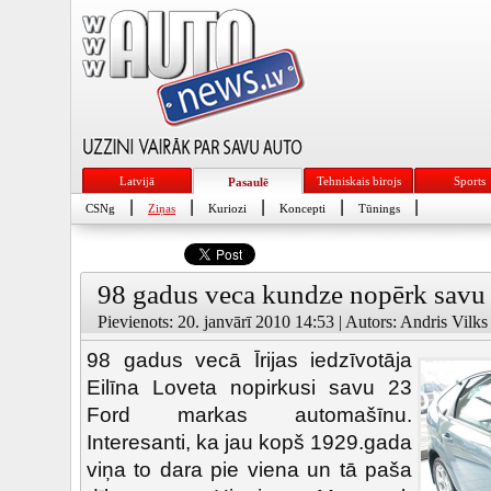
Latvijā
Tehniskais birojs
Sports
Pasaulē
|
|
|
|
|
CSNg
Ziņas
Kuriozi
Koncepti
Tūnings
98 gadus veca kundze nopērk savu 
Pievienots: 20. janvārī 2010 14:53 | Autors: Andris Vilks
98 gadus vecā Īrijas iedzīvotāja
Eilīna Loveta nopirkusi savu 23
Ford markas automašīnu.
Interesanti, ka jau kopš 1929.gada
viņa to dara pie viena un tā paša