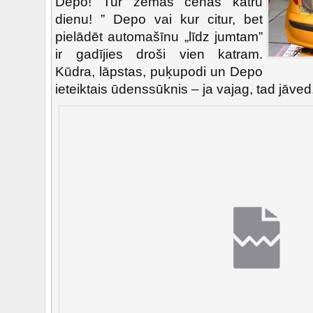
Depo! Tur zemas cenas katru
dienu! ” Depo vai kur citur, bet
pielādēt automašīnu „līdz jumtam”
ir gadījies droši vien katram.
Kūdra, lāpstas, puķupodi un Depo
ieteiktais ūdenssūknis – ja vajag, tad jāved