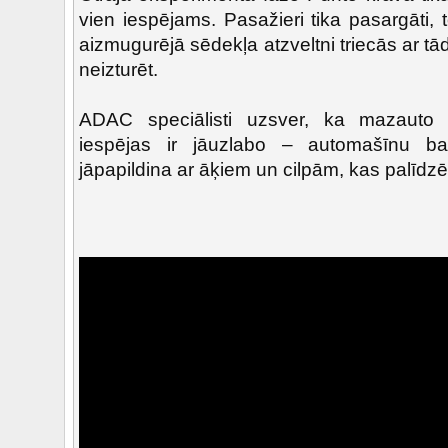
vien iespējams. Pasažieri tika pasargāti, t
aizmugurējā sēdekļa atzveltni triecās ar tā
neizturēt.
ADAC speciālisti uzsver, ka mazauto 
iespējas ir jāuzlabo – automašīnu ba
jāpapildina ar āķiem un cilpām, kas palīdzē