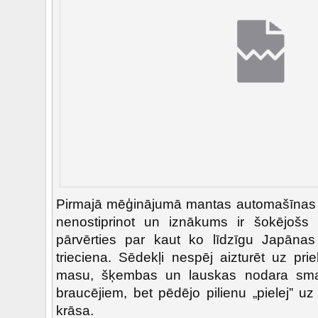
Pirmajā mēģinājumā mantas automašīnas b
nenostiprinot un iznākums ir šokējošs
pārvērties par kaut ko līdzīgu Japānas
trieciena. Sēdekļi nespēj aizturēt uz pri
masu, šķembas un lauskas nodara sm
braucējiem, bet pēdējo pilienu „pielej” u
krāsa.