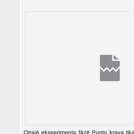
Otrajā eksperimenta fāzē Punto krava tika n