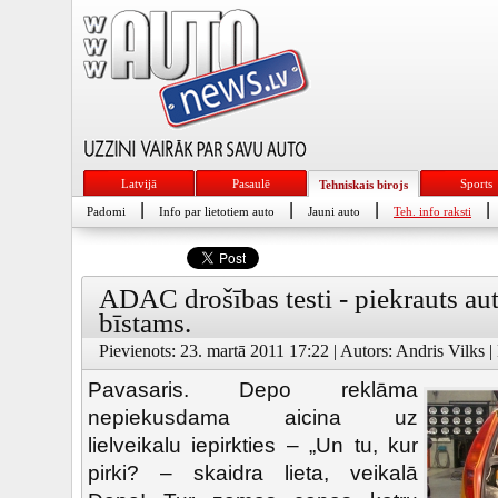
Latvijā
Pasaulē
Sports
Tehniskais birojs
|
|
|
|
Padomi
Info par lietotiem auto
Jauni auto
Teh. info raksti
ADAC drošības testi - piekrauts aut
bīstams.
Pievienots: 23. martā 2011 17:22 | Autors: Andris Vilks |
Pavasaris. Depo reklāma
nepiekusdama aicina uz
lielveikalu iepirkties – „Un tu, kur
pirki? – skaidra lieta, veikalā