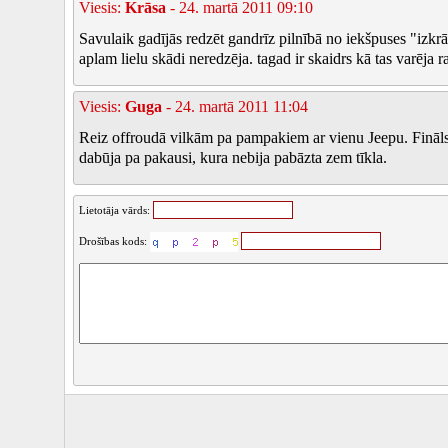
Viesis:
Krāsa
- 24. martā 2011 09:10
Savulaik gadījās redzēt gandrīz pilnībā no iekšpuses "izk
aplam lielu skādi neredzēja. tagad ir skaidrs kā tas varēja ra
Viesis:
Guga
- 24. martā 2011 11:04
Reiz offroudā vilkām pa pampakiem ar vienu Jeepu. Fināls b
dabūja pa pakausi, kura nebija pabāzta zem tīkla.
Lietotāja vārds:
Drošības kods: