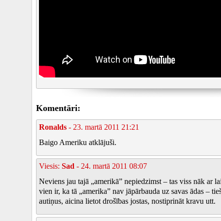
Komentāri:
Ronalds
- 23. martā 2011 21:21
Baigo Ameriku atklājuši.
Viesis:
Sad
- 24. martā 2011 08:07
Neviens jau tajā „amerikā” nepiedzimst – tas viss nāk ar lai
vien ir, ka tā „amerika” nav jāpārbauda uz savas ādas – tie
autiņus, aicina lietot drošības jostas, nostiprināt kravu utt.