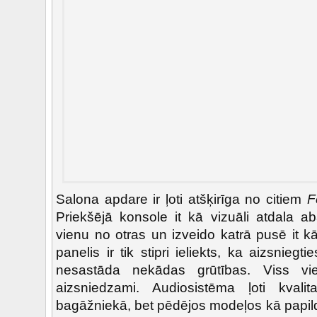
Salona apdare ir ļoti atšķirīga no citiem
F
Priekšējā konsole it kā vizuāli atdala a
vienu no otras un izveido katrā pusē it k
panelis ir tik stipri ieliekts, ka aizsnieg
nesastāda nekādas grūtības. Viss vie
aizsniedzami. Audiosistēma ļoti kvali
bagāžniekā, bet pēdējos modeļos kā papild