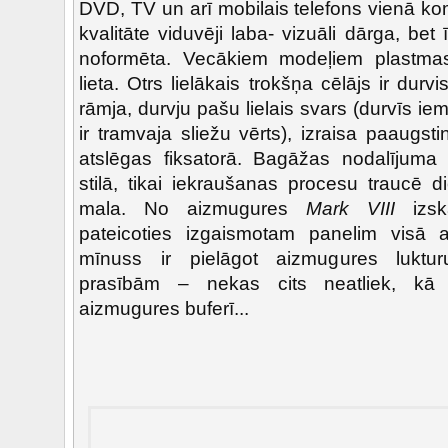
DVD, TV un arī mobilais telefons vienā k
kvalitāte viduvēji laba- vizuāli dārga, bet 
noformēta. Vecākiem modeļiem plastmas
lieta. Otrs lielākais trokšņa cēlājs ir durv
rāmja, durvju pašu lielais svars (durvīs ie
ir tramvaja sliežu vērts), izraisa paaugs
atslēgas fiksatorā. Bagāžas nodalījuma 
stilā, tikai iekraušanas procesu traucē 
mala. No aizmugures
Mark VIII
izs
pateicoties izgaismotam panelim visā a
mīnuss ir pielāgot aizmugures luktu
prasībām – nekas cits neatliek, kā 
aizmugures buferī...