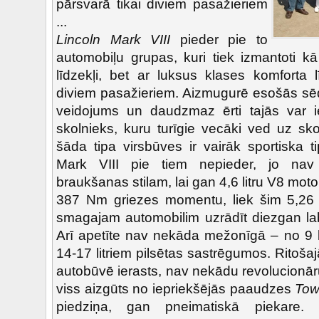
pārsvarā tikai diviem pasažieriem
...
Lincoln Mark VIII
pieder pie to
automobiļu grupas, kuri tiek izmantoti k
līdzekļi, bet ar luksus klases komforta 
diviem pasažieriem. Aizmugurē esošās sēdv
veidojums un daudzmaz ērti tajās var ie
skolnieks, kuru turīgie vecāki ved uz sko
šāda tipa virsbūves ir vairāk sportiska 
Mark VIII pie tiem nepieder, jo nav 
braukšanas stilam, lai gan 4,6 litru V8 mot
387 Nm griezes momentu, liek šim 5,2
smagajam automobilim uzrādīt diezgan lab
Arī apetīte nav nekāda mežonīgā – no 9 li
14-17 litriem pilsētas sastrēgumos. Ritoša
autobūvē ierasts, nav nekādu revolucionār
viss aizgūts no iepriekšējās paaudzes
Tow
piedziņa, gan pneimatiskā piekare. 