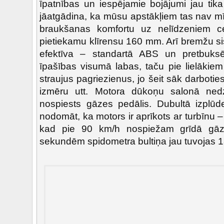
īpatnības un iespējamie bojājumi jau tika 
jāatgādina, ka mūsu apstākļiem tas nav mī
braukšanas komfortu uz nelīdzeniem c
pietiekamu klīrensu 160 mm. Arī bremžu si
efektīva – standartā ABS un pretbuks
īpašības visumā labas, taču pie lielākie
straujus pagriezienus, jo šeit sāk darbotie
izmēru utt. Motora dūkoņu salonā nedz
nospiests gāzes pedālis. Dubultā izplūd
nodomāt, ka motors ir aprīkots ar turbīnu –
kad pie 90 km/h nospiežam grīdā gā
sekundēm spidometra bultiņa jau tuvojas 1