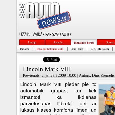
Latvijā
Pasaulē
Sports
Tehniskais birojs
|
|
|
|
Padomi
Info par lietotiem auto
Jauni auto
Teh. info raksti
Lincoln Mark VIII
Pievienots: 2. janvārī 2009 10:00 | Autors: Dins Ziemelis
Lincoln Mark VIII pieder pie to
automobiļu grupas, kuri tiek
izmantoti kā ikdienas
pārvietošanās līdzekļi, bet ar
luksus klases komforta līmeni un