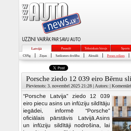
Pasaulē
Tehniskais birojs
Sports
Latvijā
|
|
|
|
|
CSNg
Ziņas
Satiksmes drošība
Aktuāli
Preses relīzes
Porsche ziedo 12 039 eiro Bērnu s
Pievienots: 3. novembrī 2025 21:28 | Autors: | Komentāri
“Porsche Latvija” ziedo 12 039
eiro piecu asins un infūziju sildītāju
iegādei, informē “Porsche”
oficiālais pārstāvis Latvijā.Asins
un infūziju sildītāji nodrošina, lai