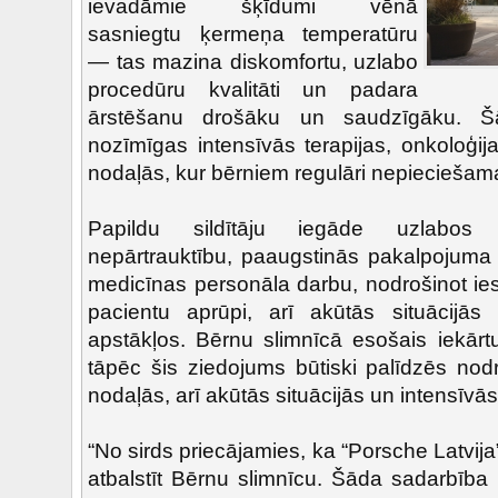
ievadāmie šķīdumi vēnā
sasniegtu ķermeņa temperatūru
— tas mazina diskomfortu, uzlabo
procedūru kvalitāti un padara
ārstēšanu drošāku un saudzīgāku. Šā
nozīmīgas intensīvās terapijas, onkoloģija
nodaļās, kur bērniem regulāri nepieciešama 
Papildu sildītāju iegāde uzlabos 
nepārtrauktību, paaugstinās pakalpojuma 
medicīnas personāla darbu, nodrošinot ies
pacientu aprūpi, arī akūtās situācijās
apstākļos. Bērnu slimnīcā esošais iekārt
tāpēc šis ziedojums būtiski palīdzēs nod
nodaļās, arī akūtās situācijās un intensīvā
“No sirds priecājamies, ka “Porsche Latvija”
atbalstīt Bērnu slimnīcu. Šāda sadarbība