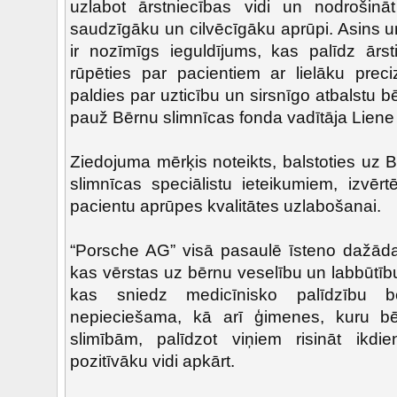
uzlabot ārstniecības vidi un nodrošinā
saudzīgāku un cilvēcīgāku aprūpi. Asins un 
ir nozīmīgs ieguldījums, kas palīdz ār
rūpēties par pacientiem ar lielāku preciz
paldies par uzticību un sirsnīgo atbalstu b
pauž Bērnu slimnīcas fonda vadītāja Lien
Ziedojuma mērķis noteikts, balstoties uz 
slimnīcas speciālistu ieteikumiem, izvērt
pacientu aprūpes kvalitātes uzlabošanai.
“Porsche AG” visā pasaulē īsteno dažādas
kas vērstas uz bērnu veselību un labbūtību
kas sniedz medicīnisko palīdzību b
nepieciešama, kā arī ģimenes, kuru b
slimībām, palīdzot viņiem risināt ikdi
pozitīvāku vidi apkārt.