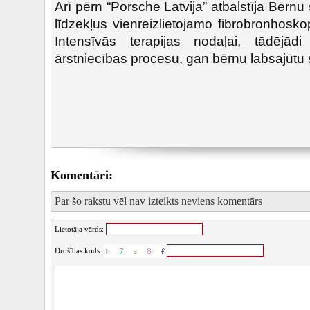
Arī pērn “Porsche Latvija” atbalstīja Bērnu
līdzekļus vienreizlietojamo fibrobronhosk
Intensīvās terapijas nodaļai, tādējād
ārstniecības procesu, gan bērnu labsajūtu 
Komentāri:
Par šo rakstu vēl nav izteikts neviens komentārs
Lietotāja vārds:
Drošības kods: