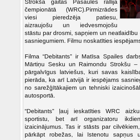
Strokša gaitas Pasaules rallija
čempionātā (WRC).Pirmizrādes
viesi pieredzēja patiesu,
aizraujošu un iedvesmojošu
stāstu par drosmi, sapņiem un neatlaidību
sasniegumiem. Filmu noskatīties iespējams
Filma “Debitants” ir Matīsa Spailes darbs
Mārtiņu Sesku un Raimondu Strokšu – 
pārgalvīgus latviešus, kuri savas kaislīb
pierāda, ka arī Latvijā ir iespējams sasni
no sarežģītākajiem un tehniski izaicinoš
autosportā.
“Debitants” ļauj ieskatīties WRC aizku
sportistu, bet arī organizatoru ikdi
izaicinājumus. Tas ir stāsts par cilvēkiem
pārkāpt robežas, lai īstenotu sapņus u