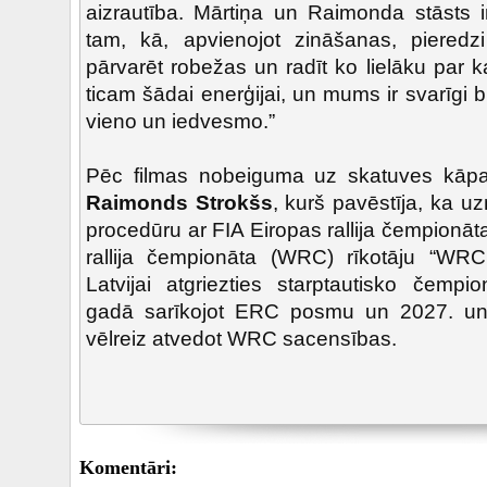
aizrautība. Mārtiņa un Raimonda stāsts 
tam, kā, apvienojot zināšanas, pieredz
pārvarēt robežas un radīt ko lielāku par 
ticam šādai enerģijai, un mums ir svarīgi b
vieno un iedvesmo.”
Pēc filmas nobeiguma uz skatuves kāp
Raimonds Strokšs
, kurš pavēstīja, ka 
procedūru ar FIA Eiropas rallija čempionā
rallija čempionāta (WRC) rīkotāju “WRC
Latvijai atgriezties starptautisko čempi
gadā sarīkojot ERC posmu un 2027. un
vēlreiz atvedot WRC sacensības.
Komentāri: