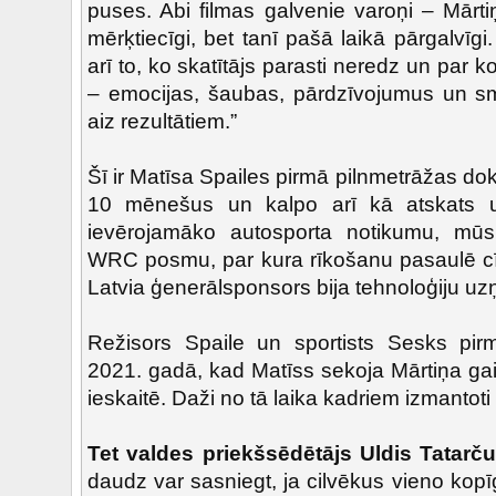
puses. Abi filmas galvenie varoņi – Mārti
mērķtiecīgi, bet tanī pašā laikā pārgalvīgi
arī to, ko skatītājs parasti neredz un par 
– emocijas, šaubas, pārdzīvojumus un s
aiz rezultātiem.”
Šī ir Matīsa Spailes pirmā pilnmetrāžas do
10 mēnešus un kalpo arī kā atskats u
ievērojamāko autosporta notikumu, mūs
WRC posmu, par kura rīkošanu pasaulē cīn
Latvia ģenerālsponsors bija tehnoloģiju u
Režisors Spaile un sportists Sesks pirm
2021. gadā, kad Matīss sekoja Mārtiņa ga
ieskaitē. Daži no tā laika kadriem izmantoti 
Tet valdes priekšsēdētājs Uldis Tatarč
daudz var sasniegt, ja cilvēkus vieno kopī