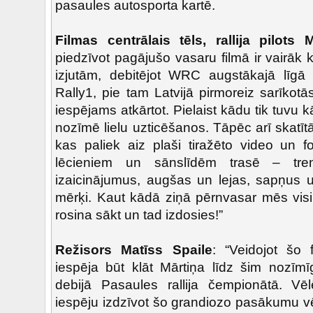
pasaules autosporta kartē.
Filmas centrālais tēls, rallija pilot
piedzīvot pagājušo vasaru filmā ir vairāk 
izjutām, debitējot WRC augstākajā līg
Rally1, pie tam Latvijā pirmoreiz sarīko
iespējams atkārtot. Pielaist kādu tik tuvu
nozīmē lielu uzticēšanos. Tāpēc arī skatītā
kas paliek aiz plaši tiražēto video un f
lēcieniem un sānslīdēm trasē – tre
izaicinājumus, augšas un lejas, sapņus u
mērķi. Kaut kādā ziņā pērnvasar mēs visi 
rosina sākt un tad izdosies!”
Režisors Matīss Spaile
: “Veidojot šo 
iespēja būt klāt Mārtiņa līdz šim nozī
debijā Pasaules rallija čempionātā. Vēl
iespēju izdzīvot šo grandiozo pasākumu vēl