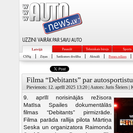
Pasaulē
Tehniskais birojs
Sports
Latvijā
|
|
|
|
|
CSNg
Ziņas
Satiksmes drošība
Aktuāli
Preses relīzes
Filma “Debitants” par autosportist
Pievienots: 12. aprīlī 2025 13:20 | Autors: Juris Šleiers |
9. aprīlī norisinājās režisora
Matīsa Spailes dokumentālās
filmas “Debitants” pirmizrāde.
Filma parāda rallija pilota Mārtiņa
Seska un organizatora Raimonda