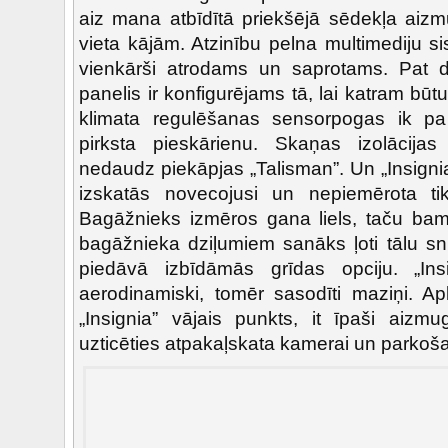
aiz mana atbīdītā priekšējā sēdekļa aiz
vieta kājām. Atzinību pelna multimediju sis
vienkārši atrodams un saprotams. Pat di
panelis ir konfigurējams tā, lai katram būt
klimata regulēšanas sensorpogas ik p
pirksta pieskārienu. Skaņas izolācijas
nedaudz piekāpjas „Talisman”. Un „Insigni
izskatās novecojusi un nepiemērota ti
Bagāžnieks izmēros gana liels, taču bampe
bagāžnieka dziļumiem sanāks ļoti tālu sni
piedāvā izbīdāmās grīdas opciju. „Ins
aerodinamiski, tomēr sasodīti maziņi. Ap
„Insignia” vājais punkts, it īpaši aizmu
uzticēties atpakaļskata kamerai un parkoš