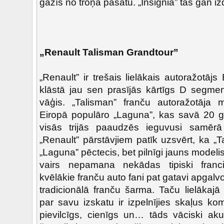
gāzīs no troņa pasātu. „Insignia” tas gan iz
„Renault Talisman Grandtour”
„Renault” ir trešais lielākais autoražotāj
klāstā jau sen prasījās kārtīgs D segm
vāģis. „Talisman” franču autoražotāja
Eiropā populāro „Laguna”, kas savā 20 
visās trijās paaudzēs ieguvusi samērā
„Renault” pārstāvjiem patīk uzsvērt, ka „
„Laguna” pēctecis, bet pilnīgi jauns modeli
vairs nepamana nekādas tipiski franci
kvēlākie franču auto fani pat gatavi apgalvo
tradicionālā franču šarma. Taču lielākajā
par savu izskatu ir izpelnījies skaļus ko
pievilcīgs, cienīgs un… tāds vāciski aku