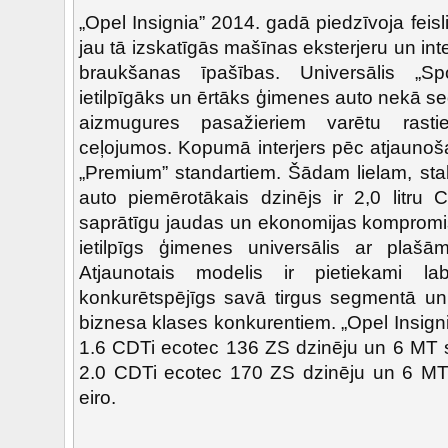
„Opel Insignia” 2014. gadā piedzīvoja feisli
jau tā izskatīgās mašīnas eksterjeru un inte
braukšanas īpašības. Universālis „Spo
ietilpīgāks un ērtāks ģimenes auto nekā 
aizmugures pasažieriem varētu rastie
ceļojumos.
Kopumā interjers pēc atjaunoša
„Premium” standartiem. Šādam lielam, st
auto piemērotākais dzinējs ir 2,0 litru 
saprātīgu jaudas un ekonomijas kompromisu
ietilpīgs ģimenes universālis ar plašā
Atjaunotais modelis ir pietiekami la
konkurētspējīgs savā tirgus segmentā un
biznesa klases konkurentiem. „Opel Insign
1.6 CDTi ecotec 136 ZS dzinēju un 6 MT s
2.0 CDTi ecotec 170 ZS dzinēju un 6 M
eiro.