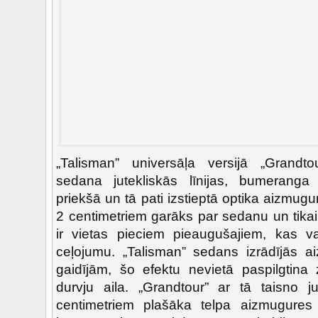
„Talisman” universāļa versijā „Grandto
sedana jutekliskās līnijas, bumerang
priekšā un tā pati izstieptā optika aizmugurē
2 centimetriem garāks par sedanu un tikai
ir vietas pieciem pieaugušajiem, kas v
ceļojumu. „Talisman” sedans izrādījās 
gaidījām, šo efektu nevietā paspilgtin
durvju aila. „Grandtour” ar tā taisno 
centimetriem plašāka telpa aizmugures