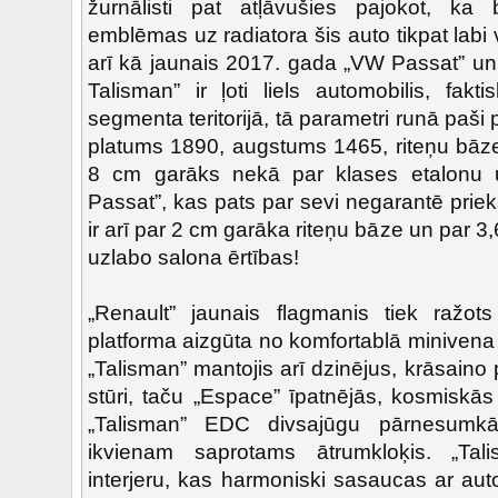
žurnālisti pat atļāvušies pajokot, ka 
emblēmas uz radiatora šis auto tikpat labi v
arī kā jaunais 2017. gada „VW Passat” un…
Talisman” ir ļoti liels automobilis, fakt
segmenta teritorijā, tā parametri runā paš
platums 1890, augstums 1465, riteņu bāze
8 cm garāks nekā par klases etalonu u
Passat”, kas pats par sevi negarantē prie
ir arī par 2 cm garāka riteņu bāze un par 3
uzlabo salona ērtības!
„Renault” jaunais flagmanis tiek ražot
platforma aizgūta no komfortablā minivena
„Talisman” mantojis arī dzinējus, krāsaino
stūri, taču „Espace” īpatnējās, kosmiskā
„Talisman” EDC divsajūgu pārnesumk
ikvienam saprotams ātrumkloķis. „Tal
interjeru, kas harmoniski sasaucas ar aut