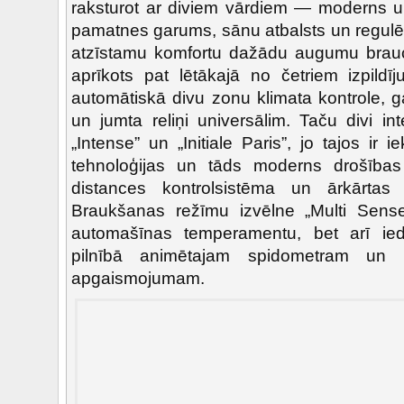
raksturot ar diviem vārdiem — moderns u
pamatnes garums, sānu atbalsts un regul
atzīstamu komfortu dažādu augumu braucēj
aprīkots pat lētākajā no četriem izpildī
automātiskā divu zonu klimata kontrole, g
un jumta reliņi universālim. Taču divi inte
„Intense” un „Initiale Paris”, jo tajos ir
tehnoloģijas un tāds moderns drošība
distances kontrolsistēma un ārkārtas
Braukšanas režīmu izvēlne „Multi Sens
automašīnas temperamentu, bet arī ie
pilnībā animētajam spidometram un in
apgaismojumam.