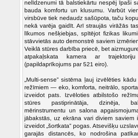
nelīdzenumi tā balstiekārtu nespēj īpaši s
bauda komfortu un klusumu. Varbūt vienīg
virsbūve tiek nedaudz sašūpota, taču kopum
nekā varēja gaidīt. Arī straujās virāžās tas 
līkumos nešķiebjas, spītējot fizikas likum
stāvvietās auto demonstrē saviem izmēriem
Veiklā stūres darbība priecē, bet aizmugu
atpakaļskata kamera ar trajektori
(papildaprīkojums par 521 eiro).
„Multi-sense” sistēma ļauj izvēlēties kā
režīmiem — eko, komforta, neitrālo, sporta
izveidot pats. Izvēloties atbilstošo režīmu
stūres pastiprinātāja, dzinēja, bals
mērinstrumentu un salona apgaismojuma 
jābakstās, uz ekrāna vari diviem saviem 
izveidot „šortkata” pogas. Atsevišķu uzslavu
garajās distancēs, ko nodrošina patīka