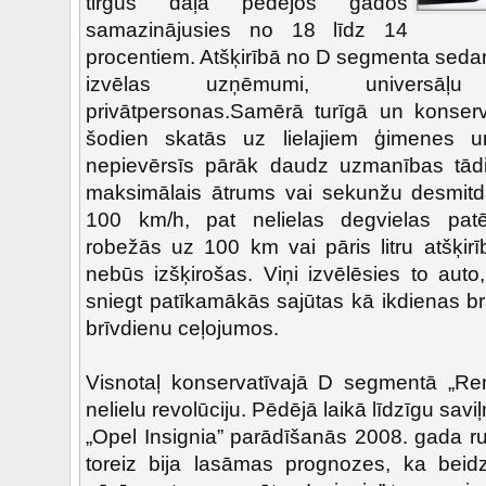
tirgus daļa pēdējos gados
samazinājusies no 18 līdz 14
procentiem. Atšķirībā no D segmenta seda
izvēlas uzņēmumi, universāļu 
privātpersonas.Samērā turīgā un konserv
šodien skatās uz lielajiem ģimenes uni
nepievērsīs pārāk daudz uzmanības tādi
maksimālais ātrums vai sekunžu desmitd
100 km/h, pat nelielas degvielas patēr
robežās uz 100 km vai pāris litru atšķirī
nebūs izšķirošas. Viņi izvēlēsies to auto,
sniegt patīkamākās sajūtas kā ikdienas br
brīvdienu ceļojumos.
Visnotaļ konservatīvajā D segmentā „Rena
nelielu revolūciju. Pēdējā laikā līdzīgu saviļ
„Opel Insignia” parādīšanās 2008. gada r
toreiz bija lasāmas prognozes, ka beidz