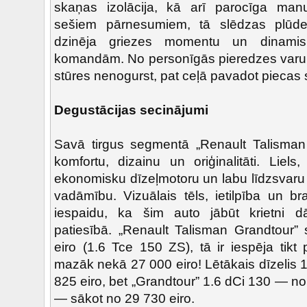
skaņas izolācija, kā arī parocīga ma
sešiem pārnesumiem, tā slēdzas plūdeni
dzinēja griezes momentu un dinamis
komandām. No personīgās pieredzes varu a
stūres nenogurst, pat ceļā pavadot piecas 
Degustācijas secinājumi
Savā tirgus segmentā „Renault Talisman 
komfortu, dizainu un oriģinalitāti. Liel
ekonomisku dīzeļmotoru un labu līdzsvaru 
vadāmību. Vizuālais tēls, ietilpība un b
iespaidu, ka šim auto jābūt krietni 
patiesībā. „Renault Talisman Grandtour
eiro (1.6 Tce 150 ZS), tā ir iespēja tikt
mazāk nekā 27 000 eiro! Lētākais dīzelis
825 eiro, bet „Grandtour” 1.6 dCi 130 — no
— sākot no 29 730 eiro.