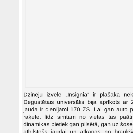
Dzinēju izvēle „Insignia” ir plašāka n
Degustētais universālis bija aprīkots ar 2
jauda ir cienījami 170 ZS. Lai gan auto
raķete, līdz simtam no vietas tas paāt
dinamikas pietiek gan pilsētā, gan uz šosej
atbilstošs jaudai un atkarīgs no braukš