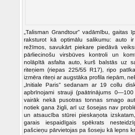
„Talisman Grandtour” vadāmību, gaitas ī
raksturot kā optimālu salikumu: auto i
režīmos, savukārt piekare piedāvā veik
pārliecinošu virsbūves kontroli un kom
nolāpītā asfalta auto, kurš balstās uz 
riteņiem (riepas 225/55 R17), ripo patī
izmēra riteņi ar augstāka profila riepām, n
„Initiale Paris” sedanam ar 19 collu dis
apbrīnojami strauji (paātrinājums 0—100
vairāk nekā pusotras tonnas smago auto
notiek gana žigli, arī uz šosejas nav pro
un atsaucība stūrei pieskaņota izskatam
garais iespaidīgais spēkrats nesteidzī
pašcieņu pārvietojas pa šoseju kā lepns k