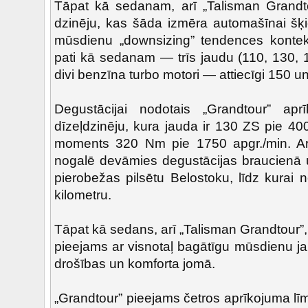
Tāpat kā sedanam, arī „Talisman Grandto
dzinēju, kas šāda izmēra automašīnai šķie
mūsdienu „downsizing” tendences kontek
pati kā sedanam — trīs jaudu (110, 130, 
divi benzīna turbo motori — attiecīgi 150 u
Degustācijai nodotais „Grandtour” ap
dīzeļdzinēju, kura jauda ir 130 ZS pie 40
moments 320 Nm pie 1750 apgr./min. A
nogalē devāmies degustācijas braucienā uz
pierobežas pilsētu Belostoku, līdz kurai 
kilometru.
Tāpat kā sedans, arī „Talisman Grandtour”, 
pieejams ar visnotaļ bagātīgu mūsdienu ja
drošības un komforta jomā.
„Grandtour” pieejams četros aprīkojuma l