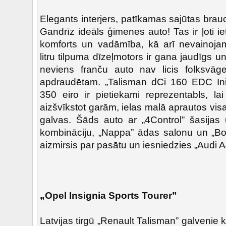
Elegants interjers, patīkamas sajūtas brauc
Gandrīz ideāls ģimenes auto! Tas ir ļoti iet
komforts un vadāmība, kā arī nevainojama
litru tilpuma dīzeļmotors ir gana jaudīgs
neviens franču auto nav licis folksvāg
apdraudētam. „Talisman dCi 160 EDC Initi
350 eiro ir pietiekami reprezentabls, lai
aizšvīkstot garām, ielas malā aprautos vi
galvas. Šāds auto ar „4Control” šasijas 
kombināciju, „Nappa” ādas salonu un „Bos
aizmirsis par pasātu un iesniedzies „Audi A4
„Opel Insignia Sports Tourer”
Latvijas tirgū „Renault Talisman” galvenie 