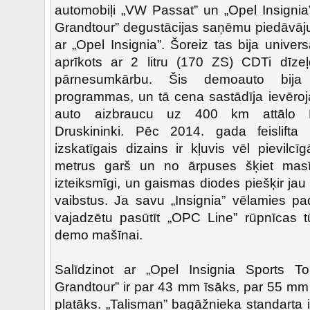
automobiļi „VW Passat” un „Opel Insignia”
Grandtour” degustācijas saņēmu piedāvājum
ar „Opel Insignia”. Šoreiz tas bija univers
aprīkots ar 2 litru (170 ZS) CDTi dīze
pārnesumkārbu. Šis demoauto bija 
programmas, un tā cena sastādīja ievēroj
auto aizbraucu uz 400 km attālo Lie
Druskininki. Pēc 2014. gada feislifta 
izskatīgais dizains ir kļuvis vēl pievilc
metrus garš un no ārpuses šķiet masīvs
izteiksmīgi, un gaismas diodes piešķir ja
vaibstus. Ja savu „Insignia” vēlamies pad
vajadzētu pasūtīt „OPC Line” rūpnīcas 
demo mašīnai.
Salīdzinot ar „Opel Insignia Sports To
Grandtour” ir par 43 mm īsāks, par 55 m
platāks. „Talisman” bagāžnieka standarta iet