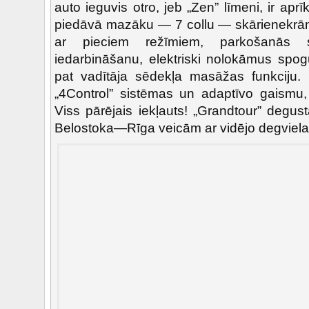
auto ieguvis otro, jeb „Zen” līmeni, ir aprīk
piedāvā mazāku — 7 collu — skārienekrānu
ar pieciem režīmiem, parkošanās s
iedarbināšanu, elektriski nolokāmus spog
pat vadītāja sēdekļa masāžas funkciju.
„4Control” sistēmas un adaptīvo gaismu,
Viss pārējais iekļauts! „Grandtour” degu
Belostoka—Rīga veicām ar vidējo degvielas