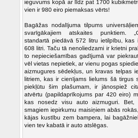
ieguvums kopā ar līdz pat 1700 kubikmetru
vien ir 980 eiro piemaksas vērts!
Bagāžas nodalījuma tilpums universāļiem 
svarīgākajiem atskaites punktiem. „
standartā piedāvā 572 litru ietilpību, k
608 litri. Taču tā nenoliedzami ir krietni 
to nepieciešamības gadījumā var piekraut
vēl vietas nepietiek, ar vienu pogas spied
aizmugures sēdekļus, un kravas telpas ie
litriem, kas ir cienījams lielums šā tirgu
piekļūtu šim plašumam, ir jānospiež cita
atvērtu (papildaprīkojums par 420 eiro) 
kas nosedz visu auto aizmuguri. Bet, n
smagiem iepirkumu maisiņiem abās rokās, 
kājas kustību zem bampera, lai bagāžnieks
vien tev kabatā ir auto atslēgas.