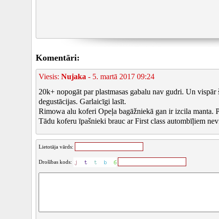
Komentāri:
Viesis:
Nujaka
- 5. martā 2017 09:24
20k+ nopogāt par plastmasas gabalu nav gudri. Un vispār šā
degustācijas. Garlaicīgi lasīt.
Rimowa alu koferi Opeļa bagāžniekā gan ir izcila manta. P
Tādu koferu īpašnieki brauc ar First class autombīļiem nev
Lietotāja vārds:
Drošības kods: