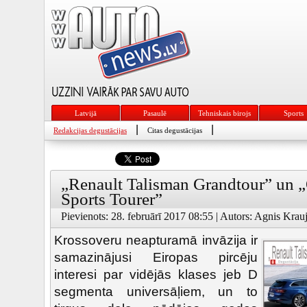
Latvijā
Pasaulē
Tehniskais birojs
Sports
|
|
Redakcijas degustācijas
Citas degustācijas
„Renault Talisman Grandtour” un „
Sports Tourer”
Pievienots: 28. februārī 2017 08:55 | Autors: Agnis Krauj
Krossoveru neapturamā invāzija ir
samazinājusi Eiropas pircēju
interesi par vidējās klases jeb D
segmenta universāļiem, un to