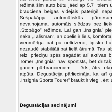
režīmā šim auto būtu jāēd ap 5,7 litriem
brauciena beigās vidējais patēriņš nepār
Sešpakāpju automātiskās pārnesu
nevainojama, automāts slēdzas bez lieka
„Stop&go” režīmos. Lai gan „Insignia” pi
nekā „Talisman”, arī opelis ir liels, komfort
vienmērīga pat pa nelīdzeno, tipisko Lat
nezaudē stabilitāti pat lielā ātrumā. Tas l
reizi prieciņu spēs sagādāt arī aktīvas b
Tomēr „Insignia” nav sportists, bet drīzā
gariem pārbraucieniem — ērts, ātrs, ek
atpūta. Degustācija pārliecināja, ka arī
„Insignia Sports Tourer” braukt ir viegli, ērt
Degustācijas secinājumi