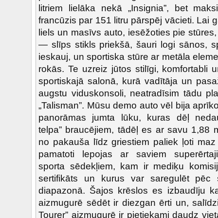
litriem lielāka nekā „Insignia”, bet maksi
francūzis par 151 litru pārspēj vācieti. Lai g
liels un masīvs auto, iesēžoties pie stūres
— slīps stikls priekšā, šauri logi sānos, sp
ieskauj, un sportiska stūre ar metāla elemen
rokās. Te uzreiz jūtos stilīgi, komfortabli u
sportiskajā salonā, kurā vadītāja un pasa
augstu viduskonsoli, neatradīsim tādu pl
„Talisman”. Mūsu demo auto vēl bija aprīko
panorāmas jumta lūku, kuras dēļ neda
telpa” braucējiem, tādēļ es ar savu 1,88
no pakauša līdz griestiem paliek ļoti maz 
pamatoti lepojas ar saviem superērtaj
sporta sēdekļiem, kam ir mediķu komisi
sertifikāts un kurus var saregulēt pēc s
diapazonā. Šajos krēslos es izbaudīju kat
aizmugurē sēdēt ir diezgan ērti un, salīd
Tourer” aizmugurē ir pietiekami daudz viet