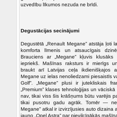
uzvedību līkumos nezuda ne brīdi.
Degustācijas secinājumi
Degustētā „Renault Megane” atstāja ļoti 
komforta līmenis un atsaucīgais dzinēj
Brauciens ar „Megane” kļuvis klusāks
iepriekš. Mašīnas raksturs ir mierīgs un
braukt arī Latvijas ceļa ikdienišķajos a
Megane uz ielas nenoliedzami piesaistīs 
Golf”. „Megane” plusi ir jutekliskais fr
„Premium” klases tehnoloģijas un vāciskā k
nav, tikai viss šis krāšņums būtu varējis 
tikai pusotru gadu agrāk. Tomēr — ne
Megane” atkal ir izvirzījusies auto dizain
jauno „Opel Astra” par pievilcīgākās mašīn