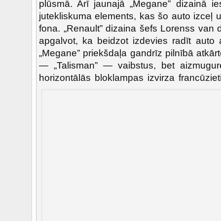
plūsmā. Arī jaunajā „Megane” dizainā ies
jutekliskuma elements, kas šo auto izceļ
fona. „Renault” dizaina šefs Lorenss van 
apgalvot, ka beidzot izdevies radīt auto 
„Megane” priekšdaļa gandrīz pilnībā atkār
— „Talisman” — vaibstus, bet aizmugur
horizontālās bloklampas izvirza francūzie