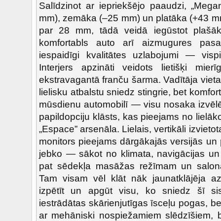
Salīdzinot ar iepriekšējo paaudzi, „Mega
mm), zemāka (–25 mm) un platāka (+43 m
par 28 mm, tādā veidā iegūstot plašāk
komfortabls auto arī aizmugures pasa
iespaidīgi kvalitātes uzlabojumi — vis
Interjers apzināti veidots lietišķi mier
ekstravagantā franču šarma. Vadītāja viet
lielisku atbalstu sniedz stingrie, bet komfor
mūsdienu automobilī — visu nosaka izvēlē
papildopciju klāsts, kas pieejams no lielāk
„Espace” arsenāla. Lielais, vertikāli izvietot
monitors pieejams dārgākajās versijās un 
jebko — sākot no klimata, navigācijas un
pat sēdekļa masāžas režīmam un salon
Tam visam vēl klāt nāk jaunatklājēja aza
izpētīt un apgūt visu, ko sniedz šī s
iestrādātas skārienjutīgas īsceļu pogas, be
ar mehāniski nospiežamiem slēdzīšiem, 