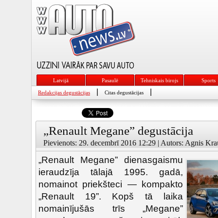
Latvijā
Pasaulē
Tehniskais birojs
Sports
|
|
Redakcijas degustācijas
Citas degustācijas
„Renault Megane” degustācija
Pievienots: 29. decembrī 2016 12:29 | Autors: Agnis Krau
„Renault Megane” dienasgaismu
ieraudzīja tālajā 1995. gadā,
nomainot priekšteci — kompakto
„Renault 19”. Kopš tā laika
nomainījušās trīs „Megane”