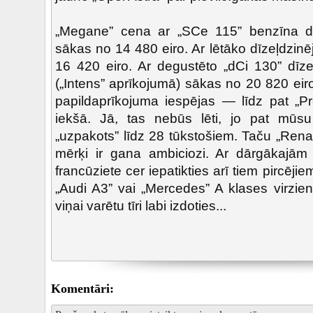
„Megane” cena ar „SCe 115” benzīna dzi
sākas no 14 480 eiro. Ar lētāko dīzeļdzin
16 420 eiro. Ar degustēto „dCi 130” dīz
(„Intens” aprīkojumā) sākas no 20 820 ei
papildaprīkojuma iespējas — līdz pat „P
iekšā. Jā, tas nebūs lēti, jo pat mūsu
„uzpakots” līdz 28 tūkstošiem. Taču „Ren
mērķi ir gana ambiciozi. Ar dārgākajām m
francūziete cer iepatikties arī tiem pircējie
„Audi A3” vai „Mercedes” A klases virzie
viņai varētu tīri labi izdoties...
Komentāri: