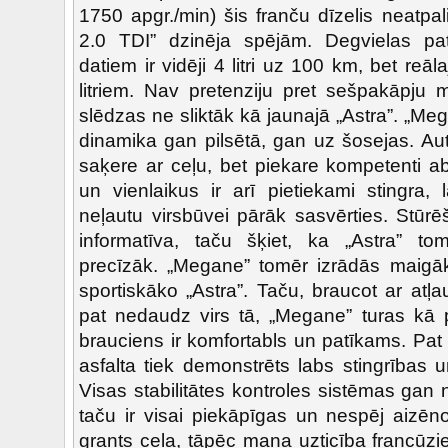
1750 apgr./min) šis franču dīzelis neatpa
2.0 TDI” dzinēja spējām. Degvielas pat
datiem ir vidēji 4 litri uz 100 km, bet reā
litriem. Nav pretenziju pret sešpakāpju 
slēdzas ne sliktāk kā jaunajā „Astra”. „Meg
dinamika gan pilsētā, gan uz šosejas. Au
saķere ar ceļu, bet piekare kompetenti 
un vienlaikus ir arī pietiekami stingra,
neļautu virsbūvei pārāk sasvērties. Stūr
informatīva, taču šķiet, ka „Astra” t
precīzāk. „Megane” tomēr izrādās maigāk
sportiskāko „Astra”. Taču, braucot ar at
pat nedaudz virs tā, „Megane” turas kā p
brauciens ir komfortabls un patīkams. Pat 
asfalta tiek demonstrēts labs stingrības
Visas stabilitātes kontroles sistēmas gan
taču ir visai piekāpīgas un nespēj aizēn
grants ceļa, tāpēc mana uzticība francūzie