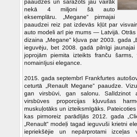
paaudzes un saražots jau vairāk
nekā 4 miljoni šā auto
eksemplāru. „Megane” pirmajai
paaudzei reiz pat izdevās kļūt par visvai
auto modeli arī pie mums — Latvijā. Otrās 
dizaina „Megane” kļuva par 2003. gada „E
ieguvēju, bet 2008. gadā pilnīgi jaunaja
joprojām piemita izteikts franču šarms, 
nomainījusi elegance.
2015. gada septembrī Frankfurtes autošov
ceturtā „Renault Megane” paaudze. Vizu
gan virsbūvi, gan salonu. Salīdzinot a
virsbūves proporcijas kļuvušas har
muskuļotāks un izteiksmīgāks. Pateicoties 
kas pirmoreiz parādījās 2012. gada „Clio
„Renault” modeļi tagad ieguvuši krietni e
iepriekšējie un nepārprotami izceļas v