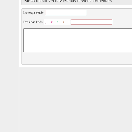
Par šo rakstu vēl nav izteikts neviens komentārs
Lietotāja vārds:
Drošības kods: