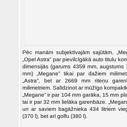
Pēc manām subjektīvajām sajūtām, „Me
„Opel Astra” par pievilcīgākā auto titulu k
dimensijās (garums 4359 mm, augstums
mm) „Megane” tikai par dažiem milimetr
„Astra”, bet ar 2669 mm riteņu garen
milimetriem. Salīdzinot ar mūžīgo kompakt
„Megane” ir par 104 mm garāka, 15 mm p
tai ir par 32 mm lielāka garenbāze. „Megane”
un ar saviem bagāžnieka 434 litriem viegl
(370 l), bet arī golfu (380 l).