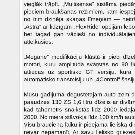
vieglāk trāpīt.
„Multisense” sistēma piedā
pieciem braukšanas režīmiem, kam iespēj
no trim dzinēja skaņas līmeņiem — neitrā
„Astra” ar līdzīgām „FlexRide” opcijām lep
bet tagad gan vācieši no individuālaji
atteikušies.
„Megane” modifikāciju klāstā ir pieci dīze
motori, kuru amplitūda svārstās no 90 l
attiecas uz sportisko GT versiju, kura
automātisko transmisiju un „4Control” šasij
Mūsu gadījumā degustētajam auto zem dz
paaudzes 130 ZS 1,6 litru dīzelis ar divā
kad tahometrs snaikstās līdz 2000 iedaļa
2000. No miera stāvokļa līdz 100 km/h aut
Visu brauciena laiku ir pieejama lieliska 
nevar nepamanīt. Ar savu lielisko grie