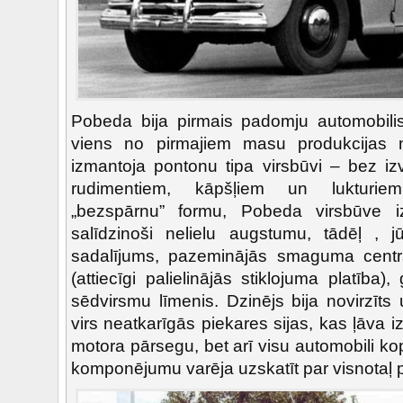
Pobeda bija pirmais padomju automobili
viens no pirmajiem masu produkcijas 
izmantoja pontonu tipa virsbūvi – bez iz
rudimentiem, kāpšļiem un lukturiem
„bezspārnu” formu, Pobeda virsbūve i
salīdzinoši nelielu augstumu, tādēļ , 
sadalījums, pazeminājās smaguma centrs
(attiecīgi palielinājās stiklojuma platība)
sēdvirsmu līmenis. Dzinējs bija novirzīts 
virs neatkarīgās piekares sijas, kas ļāva
motora pārsegu, bet arī visu automobili k
komponējumu varēja uzskatīt par visnotaļ