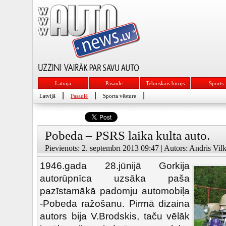
Latvijā
Pasaulē
Tehniskais birojs
Sports
|
|
|
Latvijā
Pasaulē
Sporta vēsture
Pobeda – PSRS laika kulta auto.
Pievienots: 2. septembrī 2013 09:47 | Autors: Andris Vilk
1946.gada 28.jūnijā Gorkija
autorūpnīca uzsāka paša
pazīstamākā padomju automobiļa
-Pobeda ražošanu. Pirmā dizaina
autors bija V.Brodskis, taču vēlāk