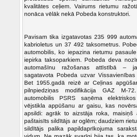
kvalitātes ceļiem. Vairums rietumu ražot
nonāca vēlāk nekā Pobeda konstruktori.
Pavisam tika izgatavotas 235 999 automa
kabrioletus un 37 492 taksometrus. Pobe
automobilis, ko iepazina rietumu pasaule
iepirka taksoparkiem. Pobeda deva nozī
automašīnu ražošanas attīstībā – j
sagatavota Pobeda uzvar Vissavienības 
Bet 1955.gadā reizē ar Ceļinas apgūš
pilnpiedziņas modifikācija GAZ M-7
automobilis PSRS saņēma elektriskos 
vējstikla appūšanu ar gaisu, kas novērs
apsildi: agrāk to aizstāja roka, maisiņš
paštaisīts sildītājs ar oglēm; daudziem ri
sildītājs palika papildaprīkojuma saraks
vidum. Ne mazāk svarīgi bija tas, ka mo