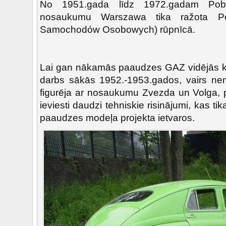
No 1951.gada līdz 1972.gadam Pob
nosaukumu Warszawa tika ražota Po
Samochodów Osobowych) rūpnīcā.
Lai gan nākamās paaudzes GAZ vidējās kl
darbs sākās 1952.-1953.gados, vairs ne
figurēja ar nosaukumu Zvezda un Volga, p
ieviesti daudzi tehniskie risinājumi, kas ti
paaudzes modeļa projekta ietvaros.