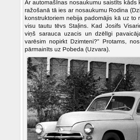
Ar automašīnas nosaukumu saistīts kāds ku
ražošanā tā ies ar nosaukumu Rodina (Dzi
konstruktoriem nebija padomājis kā uz to 
visu tautu tēvs Staļins. Kad Josifs Visar
viņš sarauca uzacis un dzēlīgi pavaicā
varēsim nopirkt Dzimteni?” Protams, no
pārmainīts uz Pobeda (Uzvara).