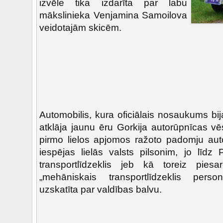
izvēle tika izdarīta par labu
mākslinieka Venjamina Samoilova
veidotajām skicēm.
Automobilis, kura oficiālais nosaukums b
atklāja jaunu ēru Gorkija autorūpnīcas v
pirmo lielos apjomos ražoto padomju auto
iespējas lielās valsts pilsonim, jo līdz
transportlīdzeklis jeb kā toreiz piesa
„mehāniskais transportlīdzeklis person
uzskatīta par valdības balvu.