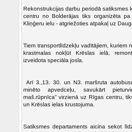
Rekonstrukcijas darbu periodā satiksmes k
centru no Bolderājas tiks organizēta pa 
Kliņģeru ielu - atgriežoties atpakaļ uz Daug
Tiem transportlīdzekļu vadītājiem, kurie
krastmalas nokļūt Krēslas ielā, remon
izveidota speciāla josla.
Arī 3.,13. 30. un N3. maršruta autobusu 
minēto apvedceļu, savukārt pieturvi
maš.rūpnīca” virzienā uz Rīgas centru, ti
un Krēslas ielas krustojuma.
Satiksmes departaments aicina sekot līd