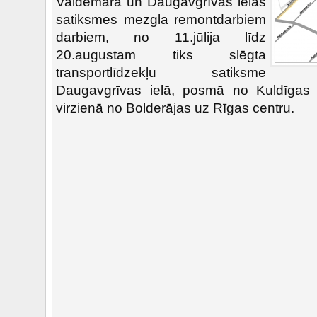
Valdemāra un Daugavgrīvas ielas
satiksmes mezgla remontdarbiem
darbiem, no 11.jūlija līdz
20.augustam tiks slēgta
transportlīdzekļu satiksme
Daugavgrīvas ielā, posmā no Kuldīgas ie
virzienā no Bolderājas uz Rīgas centru.