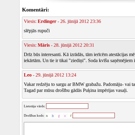
Komentāri:
Viesis:
Erdinger
- 26. jūnijā 2012 23:36
slēpjās rupuči
Viesis:
Māris
- 28. jūnijā 2012 20:31
Drīz būs interesanti. Kā izrādās, tām ierīcēm atestācijas mēr
iekārtām. Un tie ir tikai "ziediņi". Soda kvīšu saņēmējiem
Leo
- 29. jūnijā 2012 13:24
Vakar redzēju to sargu ar BMW grabažu. Padomāju- vai tas
Tagad par mūsu drošību gādās Puķina impērijas vasaļi.
Lietotāja vārds:
Drošības kods: