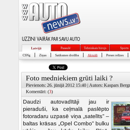
Pasaulē
Tehniskais birojs
Sports
Latvijā
|
|
|
|
|
CSNg
Ziņas
Satiksmes drošība
Aktuāli
Preses relīzes
Foto medniekiem grūti laiki ?
Pievienots: 26. jūnijā 2012 15:40 | Autors: Kaspars Ber
Komentāri: (
3
)
Daudzi autovadītāji jau ir
pieraduši, ka ceļmalā paslēpto
fotoradaru uzpasē viņa „satelīts” –
baltas krāsas „Opel Combo” bulku