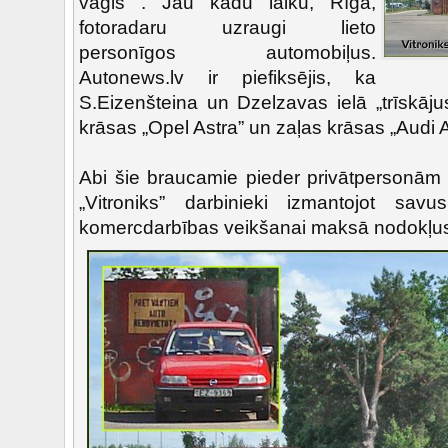
vāģis . Jau kādu laiku, Rīgā,
fotoradaru uzraugi lieto
personīgos automobiļus.
Autonews.lv ir piefiksējis, ka
S.Eizenšteina un Dzelzavas ielā „trīskāj
krāsas „Opel Astra” un zaļas krāsas „Audi 
Abi šie braucamie pieder privātpersonām u
„Vitroniks” darbinieki izmantojot savu
komercdarbības veikšanai maksā nodokļu