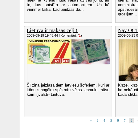
ietekmē ikvienu mūsu valsts dzīves jomu, arī
dienā, ka
to, kas saistīta ar automobiļiem. Un kā
adminis
vienmēr laikā, kad beidzas da...
apstrīdē
grozījum...
Lietuvā ir maksas ceļi !
Nav OCTA
2009-09-19 19:48:44 | Komentāri: (
1
)
2009-08-23 00
Šī ziņa jāizlasa tiem latviešu šoferiem, kuri ar
Krīze, krīz
kādu smagāku spēkratu vēlas iebraukt mūsu
ka nekā cit
kaimiņvalstī- Lietuvā.
kāda slikta
«
3
4
5
6
7
8