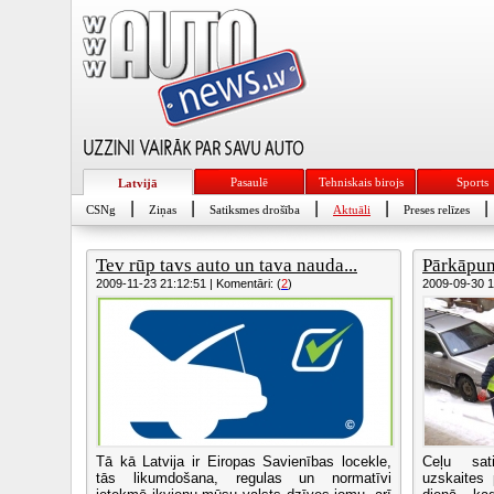
Pasaulē
Tehniskais birojs
Sports
Latvijā
|
|
|
|
|
CSNg
Ziņas
Satiksmes drošība
Aktuāli
Preses relīzes
Tev rūp tavs auto un tava nauda...
Pārkāpum
2009-11-23 21:12:51 | Komentāri: (
2
)
2009-09-30 10
Tā kā Latvija ir Eiropas Savienības locekle,
Ceļu sat
tās likumdošana, regulas un normatīvi
uzskaites 